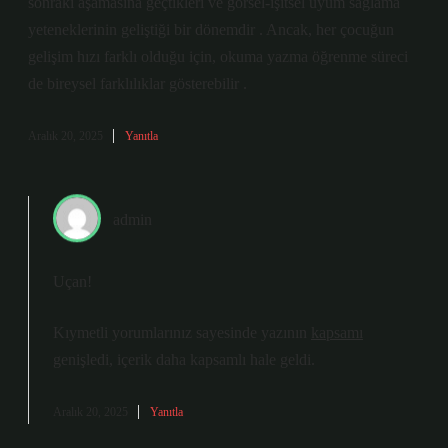
sonraki aşamasına geçtikleri ve görsel-işitsel uyum sağlama
yeteneklerinin geliştiği bir dönemdir . Ancak, her çocuğun
gelişim hızı farklı olduğu için, okuma yazma öğrenme süreci
de bireysel farklılıklar gösterebilir .
Aralık 20, 2025
Yanıtla
admin
Uçan!
Kıymetli yorumlarınız sayesinde yazının
kapsamı
genişledi, içerik daha
kapsamlı
hale geldi.
Aralık 20, 2025
Yanıtla