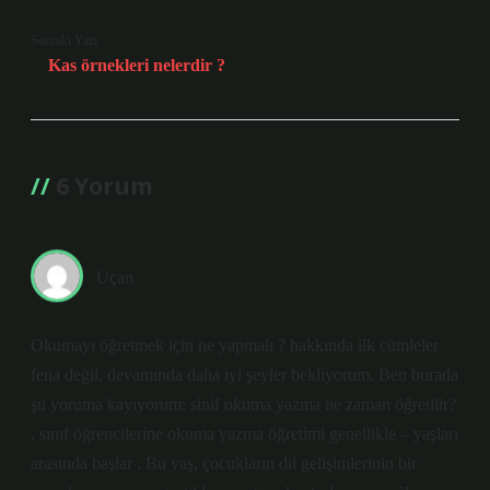
Sonraki Yazı
Kas örnekleri nelerdir ?
6 Yorum
Uçan
Okumayı öğretmek için ne yapmalı ? hakkında ilk cümleler
fena değil, devamında daha iyi şeyler bekliyorum. Ben burada
şu yoruma kayıyorum: sinif okuma yazma ne zaman öğretilir?
. sınıf öğrencilerine okuma yazma öğretimi genellikle – yaşları
arasında başlar . Bu yaş, çocukların dil gelişimlerinin bir