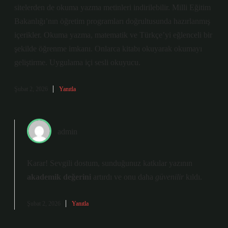
sitelerden de okuma yazma metinleri indirilebilir. Milli Eğitim
Bakanlığı’nın öğretim programları doğrultusunda hazırlanmış
içerikler. Okuma yazma, matematik ve Türkçe’yi eğlenceli bir
şekilde öğrenme imkanı. Onlarca kitabı okuyarak okumayı
geliştirme. Uygulama içi sesli okuyucu.
Şubat 2, 2026
Yanıtla
admin
Karar! Sevgili dostum, sunduğunuz katkılar yazının
akademik değerini
artırdı ve onu daha
güvenilir
kıldı.
Şubat 2, 2026
Yanıtla