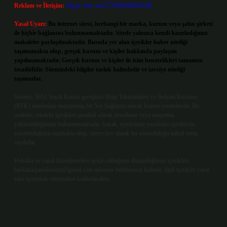
Reklam ve İletişim:
Skype: live:.cid.575569c608265c69
Yasal Uyarı:
Bu internet sitesi, herhangi bir marka, kurum veya şahıs şirketi
ile hiçbir bağlantısı bulunmamaktadır. Sitede yalnızca kendi hazırladığımız
makaleler paylaşılmaktadır. Burada yer alan içerikler haber niteliği
taşımamakta olup, gerçek kurum ve kişiler hakkında paylaşım
yapılmamaktadır. Gerçek kurum ve kişiler ile isim benzerlikleri tamamen
tesadüfidir. Sitemizdeki bilgiler taslak halindedir ve tavsiye niteliği
taşımazlar.
Sitemiz, 5651 Sayılı Kanun gereğince Bilgi Teknolojileri ve İletişim Kurumu
(BTK) tarafından onaylanmış bir Yer Sağlayıcı olarak hizmet vermektedir. Bu
nedenle, sitedeki içerikleri proaktif olarak denetleme veya araştırma
yükümlülüğümüz bulunmamaktadır. Ancak, üyelerimiz yazdıkları içeriklerin
sorumluluğunu taşımakta olup, siteye üye olarak bu sorumluluğu kabul etmiş
sayılırlar.
Hukuka ve yasal düzenlemelere aykırı olduğunu düşündüğünüz içerikleri,
backlinkpanelicomtr@gmail.com
adresine bildirmeniz halinde, ilgili içerikler yasal
süre içerisinde sitemizden kaldırılacaktır.