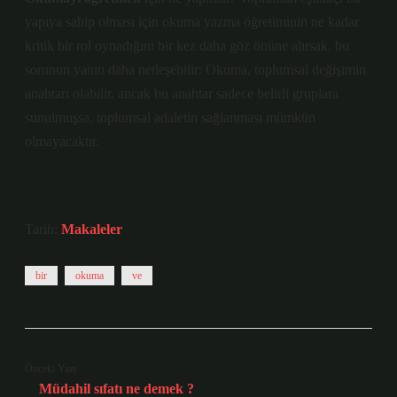
yapıya sahip olması için okuma yazma öğretiminin ne kadar
kritik bir rol oynadığını bir kez daha göz önüne alırsak, bu
sorunun yanıtı daha netleşebilir: Okuma, toplumsal değişimin
anahtarı olabilir, ancak bu anahtar sadece belirli gruplara
sunulmuşsa, toplumsal adaletin sağlanması mümkün
olmayacaktır.
Tarih:
Makaleler
bir
okuma
ve
Önceki Yazı
Müdahil sıfatı ne demek ?