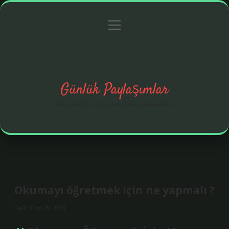
menüyü
Anasayfa
Gizlilik Politikası
Yasal Uyarı
aç
Hakkımızda
Günlük Paylaşımlar
İlginç fikirler ve hayatı kolaylaştıran pratik notlar.
Okumayı öğretmek için ne yapmalı ?
Tarih: Ekim 29, 2025