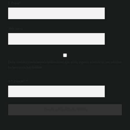
E-Posta*
Web Sitesi
Daha sonraki yorumlarımda kullanılması için adım, e-posta adresim ve site adresim
bu tarayıcıya kaydedilsin.
6 + 2 kaçtır?
*