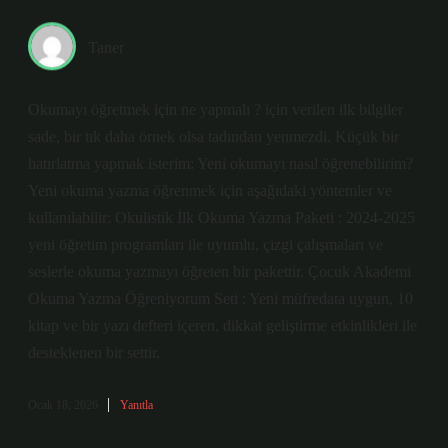
Taner
Okumayı öğretmek için ne yapmalı ? için verilen ilk bilgiler
sade, bir tık daha örnek olsa tadından yenmezdi. Küçük bir
hatırlatma yapmak isterim: Yeni okumayı nasıl öğrenebilirim?
Yeni okuma yazma öğrenmek için aşağıdaki yöntemler ve
kullanılabilir: Okulistik İlk Okuma Yazma Paketi : 2024-2025
yeni öğretim programları ile uyumlu, çizgi çalışmaları ve
seslerle okuma yazmayı öğreten bir pakettir. Çocuk Akademi
Okuma Yazma Öğreniyorum Seti : Yeni müfredata uygun, 10
kitap ve bir yazı defteri içeren, dikkat geliştirme etkinlikleri ile
desteklenen bir settir.
Ocak 18, 2026
Yanıtla