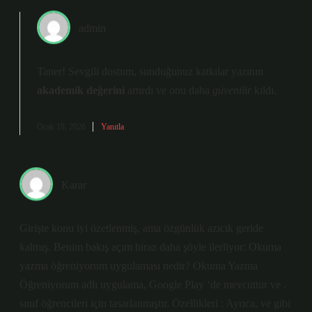
admin
Taner! Sevgili dostum, sunduğunuz katkılar yazının
akademik değerini
artırdı ve onu daha
güvenilir
kıldı.
Ocak 18, 2026
Yanıtla
Karar
Girişte konu iyi özetlenmiş, ama özgünlük azıcık geride
kalmış. Benim bakış açım biraz daha şöyle ilerliyor: Okuma
yazma öğreniyorum uygulaması nedir? Okuma Yazma
Öğreniyorum adlı uygulama, Google Play ‘de mevcuttur ve .
sınıf öğrencileri için tasarlanmıştır. Özellikleri : Ayrıca, ve gibi