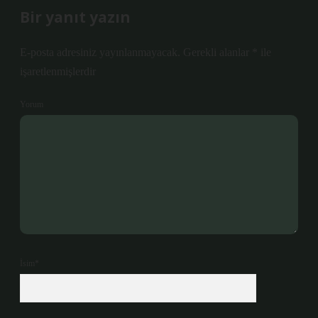
Bir yanıt yazın
E-posta adresiniz yayınlanmayacak.
Gerekli alanlar
*
ile
işaretlenmişlerdir
Yorum
İsim*