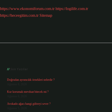
https://www.ekonomiforum.com.tr
https://logilife.com.tr
https://heceegitim.com.tr
Sitemap
Sidebar
Son Yazılar
Doğrudan ayrımcılık örnekleri nelerdir ?
Ağustos 6, 2026
Kur korumalı mevduat bitecek mi ?
Ağustos 6, 2026
Avokado ağacı hangi gübreyi sever ?
Ağustos 5, 2026