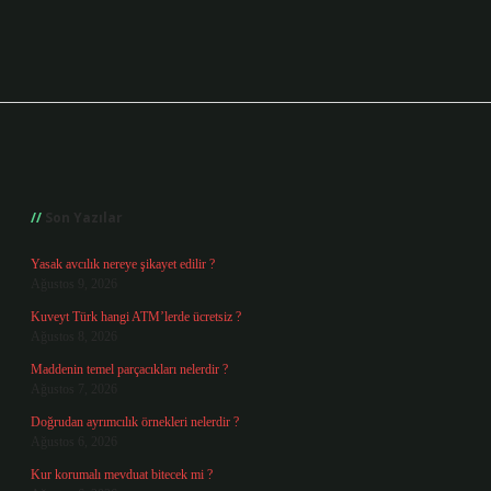
Sidebar
Son Yazılar
Yasak avcılık nereye şikayet edilir ?
Ağustos 9, 2026
Kuveyt Türk hangi ATM’lerde ücretsiz ?
Ağustos 8, 2026
Maddenin temel parçacıkları nelerdir ?
Ağustos 7, 2026
Doğrudan ayrımcılık örnekleri nelerdir ?
Ağustos 6, 2026
Kur korumalı mevduat bitecek mi ?