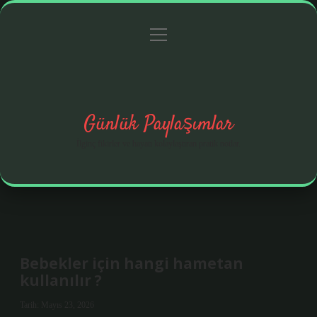
menüyü
Anasayfa
Gizlilik Politikası
Yasal Uyarı
aç
Hakkımızda
Günlük Paylaşımlar
İlginç fikirler ve hayatı kolaylaştıran pratik notlar.
Bebekler için hangi hametan
kullanılır ?
Tarih: Mayıs 23, 2026