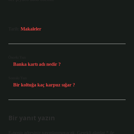
Tarih:
Makaleler
Önceki Yazı
Banka kartı adı nedir ?
Sonraki Yazı
Bir koltuğa kaç karpuz sığar ?
Bir yanıt yazın
E-posta adresiniz yayınlanmayacak.
Gerekli alanlar
*
ile