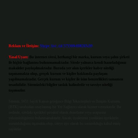
Reklam ve İletişim:
Skype: live:.cid.575569c608265c69
Yasal Uyarı:
Bu internet sitesi, herhangi bir marka, kurum veya şahıs şirketi
ile hiçbir bağlantısı bulunmamaktadır. Sitede yalnızca kendi hazırladığımız
makaleler paylaşılmaktadır. Burada yer alan içerikler haber niteliği
taşımamakta olup, gerçek kurum ve kişiler hakkında paylaşım
yapılmamaktadır. Gerçek kurum ve kişiler ile isim benzerlikleri tamamen
tesadüfidir. Sitemizdeki bilgiler taslak halindedir ve tavsiye niteliği
taşımazlar.
Sitemiz, 5651 Sayılı Kanun gereğince Bilgi Teknolojileri ve İletişim Kurumu
(BTK) tarafından onaylanmış bir Yer Sağlayıcı olarak hizmet vermektedir. Bu
nedenle, sitedeki içerikleri proaktif olarak denetleme veya araştırma
yükümlülüğümüz bulunmamaktadır. Ancak, üyelerimiz yazdıkları içeriklerin
sorumluluğunu taşımakta olup, siteye üye olarak bu sorumluluğu kabul etmiş
sayılırlar.