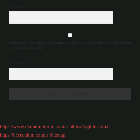
Web Sitesi
Daha sonraki yorumlarımda kullanılması için adım, e-posta adresim ve site adresim
bu tarayıcıya kaydedilsin.
6 + 2 kaçtır?
*
https://www.ekonomiforum.com.tr
https://logilife.com.tr
https://heceegitim.com.tr
Sitemap