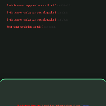
Akdeniz anemisi taşıyıcısı kan verebilir mi ?
için
Göktürk
1 kilo vermek için kaç saat yüzmek gerekir ?
için
admin
1 kilo vermek için kaç saat yüzmek gerekir ?
için
Uzun
Spor hangi hastalıklara iyi gelir ?
için
admin
s.org/
betbox giriş
betexper yeni giriş
Reklam ve İletişim:
E-mail:
backlinkpaneli@gmail.com
Teams: