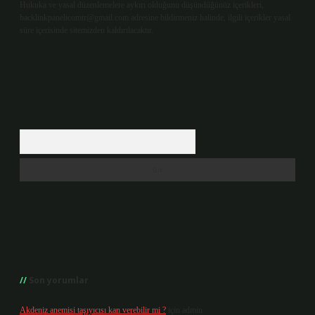
Hukuka ve yasal düzenlemelere aykırı olduğunu düşündüğünüz içerikleri,
backlinkpanelicomtr@gmail.com
adresine bildirmeniz halinde, ilgili içerikler yasal
süre içerisinde sitemizden kaldırılacaktır.
Arama
Son yorumlar
Akdeniz anemisi taşıyıcısı kan verebilir mi ?
için
admin