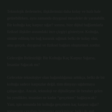
Teknolojik ilerlemeler, ilişkilerimizi daha kolay ve hızlı hale
getirebilirken, aynı zamanda duygusal mesafeler de yaratabilir.
Bir koltuğa kaç karpuz sığar? sorusu, bize dijital bağlantılarla
fiziksel ilişkiler arasındaki ince çizgiyi gösteriyor. Koltuğa,
simüle edilmiş bir bağ kurarak sığmak belki de kolay olur,
ama gerçek, duygusal ve fiziksel bağları oluşturmak zordur.
Geleceğin Belirsizliği: Bir Koltuğa Kaç Karpuz Sığarsa,
İnsanlar Sığacak mı?
Gelecekte teknolojiye olan bağımlılığımız arttıkça, belki de bir
koltuğa sadece karpuzlar değil, tüm dünyayı sığdırmaya
çalışacağız. Ancak, teknoloji ve dijitalleşme ile beraber gelen
bu yenilikler, insanları ne kadar “gerçekten” bağlayacak?
Yani, işin sonunda bir koltuğa gerçekten kaç karpuz sığar?
sorusunun cevabını bulmamız gerekmiyor; belki de asıl