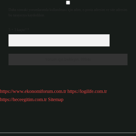
Daha sonraki yorumlarımda kullanılması için adım, e-posta adresim ve site adresim
bu tarayıcıya kaydedilsin.
5 + 3 kaçtır?
*
https://www.ekonomiforum.com.tr
https://logilife.com.tr
https://heceegitim.com.tr
Sitemap