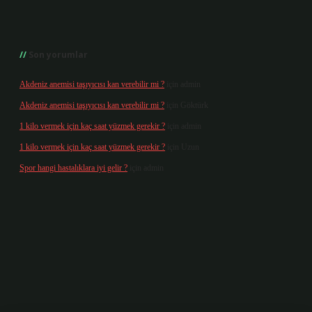
Son yorumlar
Akdeniz anemisi taşıyıcısı kan verebilir mi ?
için
admin
Akdeniz anemisi taşıyıcısı kan verebilir mi ?
için
Göktürk
1 kilo vermek için kaç saat yüzmek gerekir ?
için
admin
1 kilo vermek için kaç saat yüzmek gerekir ?
için
Uzun
Spor hangi hastalıklara iyi gelir ?
için
admin