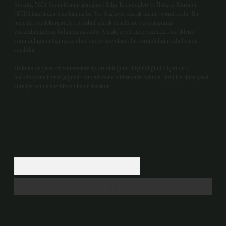
Sitemiz, 5651 Sayılı Kanun gereğince Bilgi Teknolojileri ve İletişim Kurumu
(BTK) tarafından onaylanmış bir Yer Sağlayıcı olarak hizmet vermektedir. Bu
nedenle, sitedeki içerikleri proaktif olarak denetleme veya araştırma
yükümlülüğümüz bulunmamaktadır. Ancak, üyelerimiz yazdıkları içeriklerin
sorumluluğunu taşımakta olup, siteye üye olarak bu sorumluluğu kabul etmiş
sayılırlar.
Hukuka ve yasal düzenlemelere aykırı olduğunu düşündüğünüz içerikleri,
backlinkpanelicomtr@gmail.com
adresine bildirmeniz halinde, ilgili içerikler yasal
süre içerisinde sitemizden kaldırılacaktır.
Arama