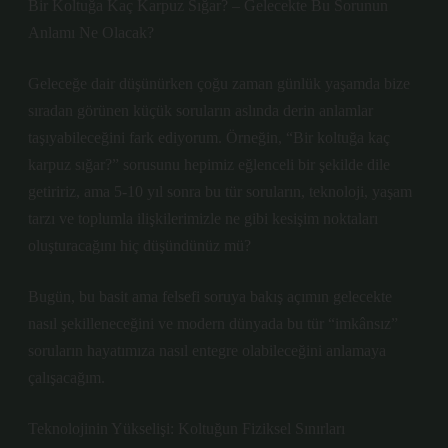
Bir Koltuğa Kaç Karpuz Sığar? – Gelecekte Bu Sorunun
Anlamı Ne Olacak?
Geleceğe dair düşünürken çoğu zaman günlük yaşamda bize
sıradan görünen küçük soruların aslında derin anlamlar
taşıyabileceğini fark ediyorum. Örneğin, “Bir koltuğa kaç
karpuz sığar?” sorusunu hepimiz eğlenceli bir şekilde dile
getiririz, ama 5-10 yıl sonra bu tür soruların, teknoloji, yaşam
tarzı ve toplumla ilişkilerimizle ne gibi kesişim noktaları
oluşturacağını hiç düşündünüz mü?
Bugün, bu basit ama felsefi soruya bakış açımın gelecekte
nasıl şekilleneceğini ve modern dünyada bu tür “imkânsız”
soruların hayatımıza nasıl entegre olabileceğini anlamaya
çalışacağım.
Teknolojinin Yükselişi: Koltuğun Fiziksel Sınırları