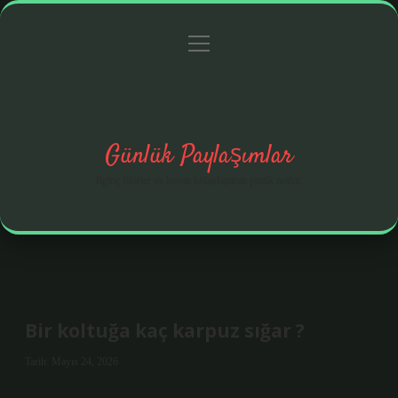
menüyü
Anasayfa
Gizlilik Politikası
Yasal Uyarı
aç
Hakkımızda
Günlük Paylaşımlar
İlginç fikirler ve hayatı kolaylaştıran pratik notlar.
Bir koltuğa kaç karpuz sığar ?
Tarih: Mayıs 24, 2026