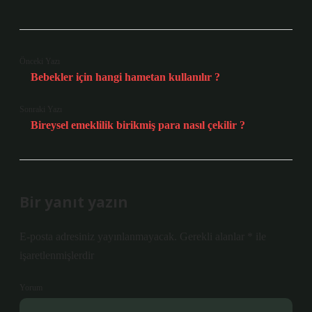
Önceki Yazı
Bebekler için hangi hametan kullanılır ?
Sonraki Yazı
Bireysel emeklilik birikmiş para nasıl çekilir ?
Bir yanıt yazın
E-posta adresiniz yayınlanmayacak.
Gerekli alanlar
*
ile
işaretlenmişlerdir
Yorum