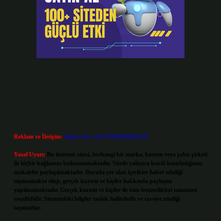
Reklam ve İletişim:
Skype: live:.cid.575569c608265c69
Yasal Uyarı:
Bu internet sitesi, herhangi bir marka, kurum veya şahıs şirketi
ile hiçbir bağlantısı bulunmamaktadır. Sitede yalnızca kendi hazırladığımız
makaleler paylaşılmaktadır. Burada yer alan içerikler haber niteliği
taşımamakta olup, gerçek kurum ve kişiler hakkında paylaşım
yapılmamaktadır. Gerçek kurum ve kişiler ile isim benzerlikleri tamamen
tesadüfidir. Sitemizdeki bilgiler taslak halindedir ve tavsiye niteliği
taşımazlar.