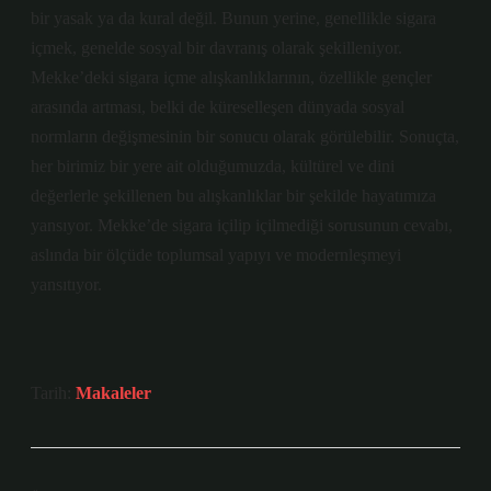
bir yasak ya da kural değil. Bunun yerine, genellikle sigara
içmek, genelde sosyal bir davranış olarak şekilleniyor.
Mekke’deki sigara içme alışkanlıklarının, özellikle gençler
arasında artması, belki de küreselleşen dünyada sosyal
normların değişmesinin bir sonucu olarak görülebilir. Sonuçta,
her birimiz bir yere ait olduğumuzda, kültürel ve dini
değerlerle şekillenen bu alışkanlıklar bir şekilde hayatımıza
yansıyor. Mekke’de sigara içilip içilmediği sorusunun cevabı,
aslında bir ölçüde toplumsal yapıyı ve modernleşmeyi
yansıtıyor.
Tarih:
Makaleler