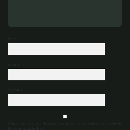
İsim*
E-Posta*
Web Sitesi
Daha sonraki yorumlarımda kullanılması için adım, e-posta adresim ve site adresim
bu tarayıcıya kaydedilsin.