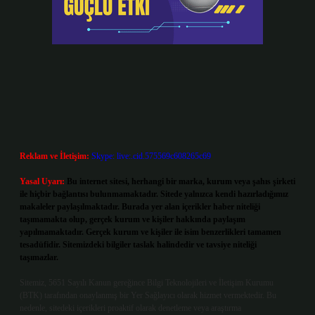
Reklam ve İletişim:
Skype: live:.cid.575569c608265c69
Yasal Uyarı:
Bu internet sitesi, herhangi bir marka, kurum veya şahıs şirketi
ile hiçbir bağlantısı bulunmamaktadır. Sitede yalnızca kendi hazırladığımız
makaleler paylaşılmaktadır. Burada yer alan içerikler haber niteliği
taşımamakta olup, gerçek kurum ve kişiler hakkında paylaşım
yapılmamaktadır. Gerçek kurum ve kişiler ile isim benzerlikleri tamamen
tesadüfidir. Sitemizdeki bilgiler taslak halindedir ve tavsiye niteliği
taşımazlar.
Sitemiz, 5651 Sayılı Kanun gereğince Bilgi Teknolojileri ve İletişim Kurumu
(BTK) tarafından onaylanmış bir Yer Sağlayıcı olarak hizmet vermektedir. Bu
nedenle, sitedeki içerikleri proaktif olarak denetleme veya araştırma