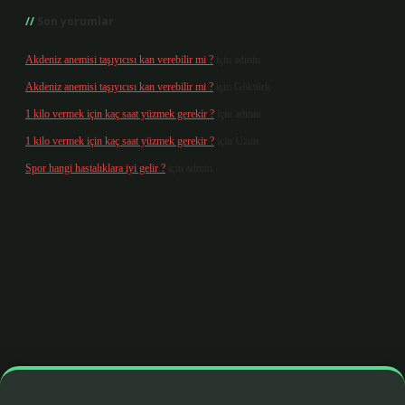
Son yorumlar
Akdeniz anemisi taşıyıcısı kan verebilir mi ?
için
admin
Akdeniz anemisi taşıyıcısı kan verebilir mi ?
için
Göktürk
1 kilo vermek için kaç saat yüzmek gerekir ?
için
admin
1 kilo vermek için kaç saat yüzmek gerekir ?
için
Uzun
Spor hangi hastalıklara iyi gelir ?
için
admin
is.org/
betbox giriş
betexper yeni giriş