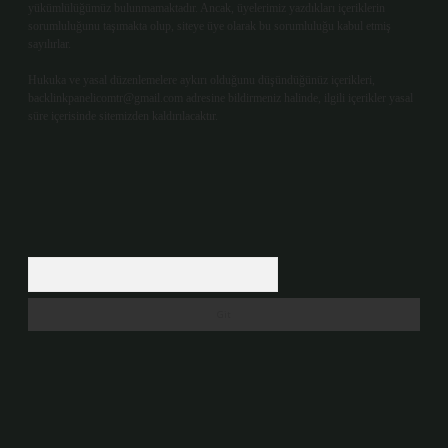
yükümlülüğümüz bulunmamaktadır. Ancak, üyelerimiz yazdıkları içeriklerin
sorumluluğunu taşımakta olup, siteye üye olarak bu sorumluluğu kabul etmiş
sayılırlar.
Hukuka ve yasal düzenlemelere aykırı olduğunu düşündüğünüz içerikleri,
backlinkpanelicomtr@gmail.com
adresine bildirmeniz halinde, ilgili içerikler yasal
süre içerisinde sitemizden kaldırılacaktır.
Arama