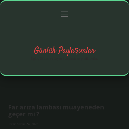
menüyü
Anasayfa
Gizlilik Politikası
Yasal Uyarı
aç
Hakkımızda
Günlük Paylaşımlar
İlginç fikirler ve hayatı kolaylaştıran pratik notlar.
Far arıza lambası muayeneden
geçer mi ?
Tarih: Mayıs 24, 2026