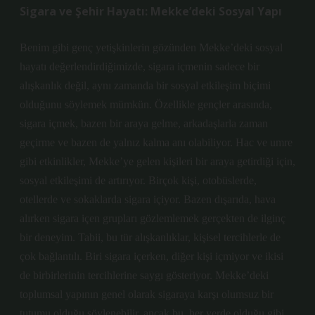
Sigara ve Şehir Hayatı: Mekke’deki Sosyal Yapı
Benim gibi genç yetişkinlerin gözünden Mekke’deki sosyal
hayatı değerlendirdiğimizde, sigara içmenin sadece bir
alışkanlık değil, aynı zamanda bir sosyal etkileşim biçimi
olduğunu söylemek mümkün. Özellikle gençler arasında,
sigara içmek, bazen bir araya gelme, arkadaşlarla zaman
geçirme ve bazen de yalnız kalma anı olabiliyor. Hac ve umre
gibi etkinlikler, Mekke’ye gelen kişileri bir araya getirdiği için,
sosyal etkileşimi de artırıyor. Birçok kişi, otobüslerde,
otellerde ve sokaklarda sigara içiyor. Bazen dışarıda, hava
alırken sigara içen grupları gözlemlemek gerçekten de ilginç
bir deneyim. Tabii, bu tür alışkanlıklar, kişisel tercihlerle de
çok bağlantılı. Biri sigara içerken, diğer kişi içmiyor ve ikisi
de birbirlerinin tercihlerine saygı gösteriyor. Mekke’deki
toplumsal yapının genel olarak sigaraya karşı olumsuz bir
tutumu olduğu söylenebilir, ancak bu, her yerde olduğu gibi,