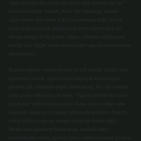
sigara içmenin dini açıdan bir yasak olma durumu var mı?”
sorusu belirebilir. Aslında, Kabe’nin bulunduğu şehirde,
sigara içmek dini olarak açıkça yasaklanmış değil. Ancak,
İslam’ın genel olarak sağlığa zarar veren şeylere karşı bir
duruşu olduğu da bir gerçek. Sigara, zamanla sağlığa zarar
verdiği için, birçok İslam alimi ve lideri sigarayı zararlı olarak
nitelendiriyor.
Bununla birlikte, sosyal normlar da çok önemli. Mekke’deki
toplumsal yapının, sigarayı nasıl karşılayıp kabul ettiğini
görmek için, insanlarla sohbet etmek lazım. Hac mevsiminde
şehri ziyaret eden pek çok insan, “Sigarayı Mekke’de içmek
günah mı?” gibi soruları soruyor. Hatta zaman zaman cami
önlerinde sigara içen insanları görmek de mümkün. Ama bu,
şehrin kültürel yapısına entegre olmuş bir durum değil.
Mekke’deki gençlerin büyük kısmı, özellikle daha
modernleşmiş kesim, sigarayı içmeyi oldukça normal görüyor.