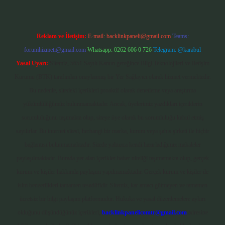
Reklam ve İletişim:
E-mail:
backlinkpaneli@gmail.com
Teams:
forumhizmeti@gmail.com
Whatsapp: 0262 606 0 726
Telegram: @karabul
Yasal Uyarı:
Sitemiz, 5651 Sayılı Kanun gereğince Bilgi Teknolojileri ve İletişim
Kurumu (BTK) tarafından onaylanmış bir Yer Sağlayıcı olarak hizmet vermektedir.
Bu nedenle, sitedeki içerikleri proaktif olarak denetleme veya araştırma
yükümlülüğümüz bulunmamaktadır. Ancak, üyelerimiz yazdıkları içeriklerin
sorumluluğunu taşımakta olup, siteye üye olarak bu sorumluluğu kabul etmiş
sayılırlar. Bu internet sitesi, herhangi bir marka, kurum veya şahıs şirketi ile hiçbir
bağlantısı bulunmamaktadır. Sitede yalnızca kendi hazırladığımız makaleler
paylaşılmaktadır. Burada yer alan içerikler haber niteliği taşımamakta olup, gerçek
kurum ve kişiler hakkında paylaşım yapılmamaktadır. Gerçek kurum ve kişiler ile
isim benzerlikleri tamamen tesadüfidir. Sitemiz, kar amacı gütmeyen ve tamamen
ücretsiz bir bilgi paylaşım platformudur. Hukuka ve yasal düzenlemelere aykırı
olduğunu düşündüğünüz içerikleri,
backlinkpanelicomtr@gmail.com
adresine