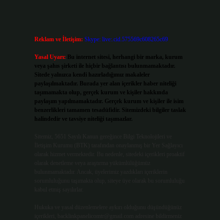
Reklam ve İletişim:
Skype: live:.cid.575569c608265c69
Yasal Uyarı:
Bu internet sitesi, herhangi bir marka, kurum
veya şahıs şirketi ile hiçbir bağlantısı bulunmamaktadır.
Sitede yalnızca kendi hazırladığımız makaleler
paylaşılmaktadır. Burada yer alan içerikler haber niteliği
taşımamakta olup, gerçek kurum ve kişiler hakkında
paylaşım yapılmamaktadır. Gerçek kurum ve kişiler ile isim
benzerlikleri tamamen tesadüfidir. Sitemizdeki bilgiler taslak
halindedir ve tavsiye niteliği taşımazlar.
Sitemiz, 5651 Sayılı Kanun gereğince Bilgi Teknolojileri ve
İletişim Kurumu (BTK) tarafından onaylanmış bir Yer Sağlayıcı
olarak hizmet vermektedir. Bu nedenle, sitedeki içerikleri proaktif
olarak denetleme veya araştırma yükümlülüğümüz
bulunmamaktadır. Ancak, üyelerimiz yazdıkları içeriklerin
sorumluluğunu taşımakta olup, siteye üye olarak bu sorumluluğu
kabul etmiş sayılırlar.
Hukuka ve yasal düzenlemelere aykırı olduğunu düşündüğünüz
içerikleri,
backlinkpanelicomtr@gmail.com
adresine bildirmeniz