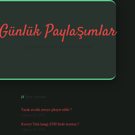
Günlük Paylaşımlar
İlginç fikirler ve hayatı kolaylaştıran pratik notlar.
Sidebar
https://elexbetgiris
Son Yazılar
Yasak avcılık nereye şikayet edilir ?
Ağustos 9, 2026
Kuveyt Türk hangi ATM’lerde ücretsiz ?
Ağustos 8, 2026