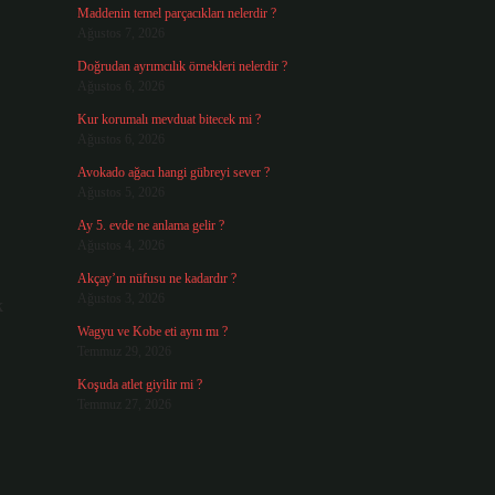
Maddenin temel parçacıkları nelerdir ?
Ağustos 7, 2026
Doğrudan ayrımcılık örnekleri nelerdir ?
Ağustos 6, 2026
Kur korumalı mevduat bitecek mi ?
Ağustos 6, 2026
Avokado ağacı hangi gübreyi sever ?
Ağustos 5, 2026
Ay 5. evde ne anlama gelir ?
Ağustos 4, 2026
Akçay’ın nüfusu ne kadardır ?
Ağustos 3, 2026
k
Wagyu ve Kobe eti aynı mı ?
Temmuz 29, 2026
Koşuda atlet giyilir mi ?
Temmuz 27, 2026