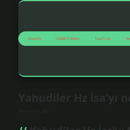
Anasayfa
Gizlilik Politikası
Yasal Uyarı
Ha
Yahudiler Hz İsa’yı 
Tarih: Mayıs 17, 2026