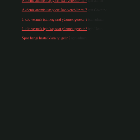
Akdeniz anemisi taşıyıcısı kan verebilir mi ?
için
admin
Akdeniz anemisi taşıyıcısı kan verebilir mi ?
için
Göktürk
1 kilo vermek için kaç saat yüzmek gerekir ?
için
admin
1 kilo vermek için kaç saat yüzmek gerekir ?
için
Uzun
Spor hangi hastalıklara iyi gelir ?
için
admin