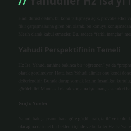
Yahudiler Hz İsa’yı
Hadi dürüst olalım, bu konu tartışmaya açık, provoke edici v
fikir çarpışmalarına giren biri olarak, bu konuyu konuşmada
Mesih olarak kabul etmezler. Bu, sadece “farklı inançlar” mesel
Yahudi Perspektifinin Temeli
Hz İsa, Yahudi tarihine bakınca bir “öğretmen” ya da “prophet
olarak görülmüyor. Hatta bazı Yahudi alimler onu kendi dönemi
değerlendirir. Burada durup sormak lazım: İnsanlığın kurtuluşu
görülebilir? Mantıksal olarak zor, ama işte inanç sistemleri 
Güçlü Yönler
Yahudi bakış açısının bana göre güçlü tarafı, tarihî ve teolojik
olacağına dair net bir beklenti içinde ve bu kriter Hz İsa’ya 