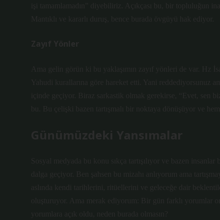
işi tamamlamadın” diyebiliriz. Açıkçası bu, bir topluluğun 
Mantıklı ve kararlı duruş, bence burada övgüyü hak ediyor.
Zayıf Yönler
Ama gelin görün ki bu yaklaşımın zayıf yönleri de var. Hz İ
Yahudi kurallarına göre hareket etti. Yani reddediyorsunuz a
içinde geçiyor. Biraz sarkastik olmak gerekirse, “Evet, sen 
bu. Bu çelişki bazen tartışmalı bir noktaya dönüşüyor ve hem ta
Günümüzdeki Yansımalar
Sosyal medyada bu konu sıkça tartışılıyor ve bazen insanlar 
dalga geçiyor. Ben şahsen bu mizahı anlıyorum ama tartışma
aslında kendi tarihlerini, ritüellerini ve geleceğe dair beklent
oluşturuyor. Ama merak ediyorum: Bir gün farklı yorumlar ort
yorumlara açık oldu, neden burada olmasın?