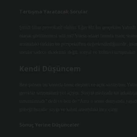
Tartışma Yaratacak Sorular
Şimdi biraz provokatif olalım: Eğer Hz İsa gerçekten Yahudi 
olarak görülmemesi adil mi? Yoksa adalet burada inanç sistem
arasındaki farkları bu perspektiften değerlendirdiğinizde, in
sorular sadece akademik değil, sosyal ve kültürel tartışmaları d
Kendi Düşüncem
Ben şahsen bu konuda biraz eleştirel ve açık sözlüyüm: Yahud
gereksiz tartışmalara yol açıyor. Sosyal medyada bir arkada
tamamlamadı” dedi ve ben de “Ama o senin dünyanda yaşadı,
göbeği burada: saygı ve kabul arasındaki ince çizgi.
Sonuç Yerine Düşünceler