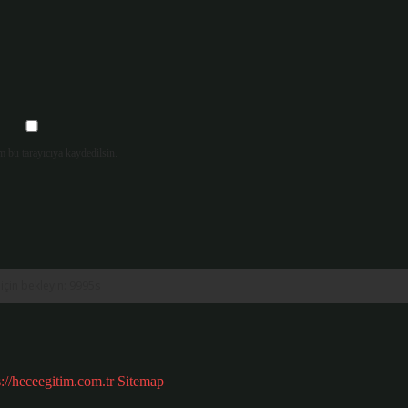
m bu tarayıcıya kaydedilsin.
s://heceegitim.com.tr
Sitemap