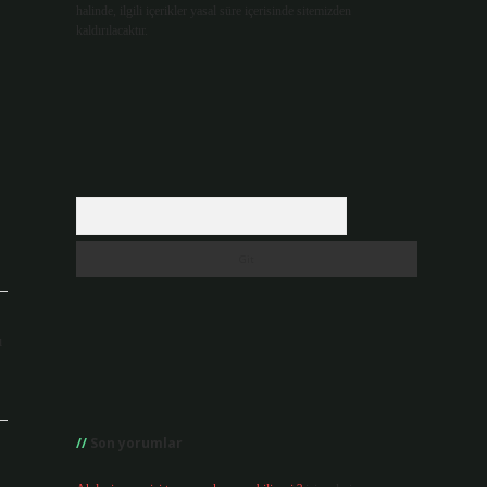
halinde, ilgili içerikler yasal süre içerisinde sitemizden
kaldırılacaktır.
Arama
ı
Son yorumlar