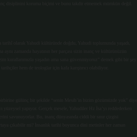
inanç disiplinini koruma biçimi ve bunu takdir etmemek mümkün değil.
sa tarihî olarak Yahudi kültüründe doğdu, Yahudi toplumunda yaşadı,
ma aynı zamanda hayatının her parçası sizin inanç ve kültürünüzün
bizim kurallarımızla yaşadın ama sana güvenmiyoruz” demek gibi bir şey
rihçiler hem de teologlar için kafa karıştırıcı olabiliyor.
birbirine gülünç bir şekilde “senin Mesih’in bizim gözümüzde yok” diy
yı yüzeysel yapıyor. Gerçek mesele, Yahudiler Hz İsa’yı reddederken
ilerini savunuyorlar. Bu, inanç dünyasında ciddi bir sınır çizgisi
aya çıkabilir mi? İnsanlık tarihi boyunca dini metinler her zaman