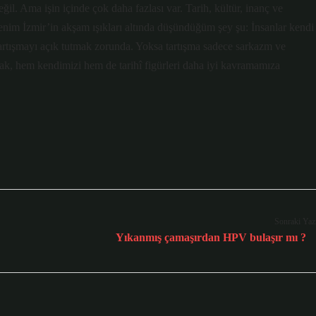
il. Ama işin içinde çok daha fazlası var. Tarih, kültür, inanç ve
Benim İzmir’in akşam ışıkları altında düşündüğüm şey şu: İnsanlar kendi
tartışmayı açık tutmak zorunda. Yoksa tartışma sadece sarkazm ve
mak, hem kendimizi hem de tarihî figürleri daha iyi kavramamıza
Sonraki Yaz
Yıkanmış çamaşırdan HPV bulaşır mı ?