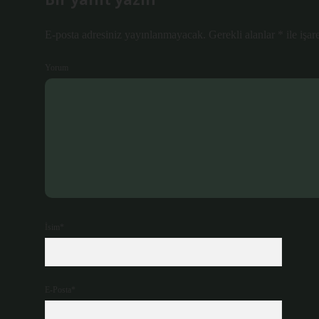
E-posta adresiniz yayınlanmayacak.
Gerekli alanlar
*
ile işar
Yorum
İsim*
E-Posta*