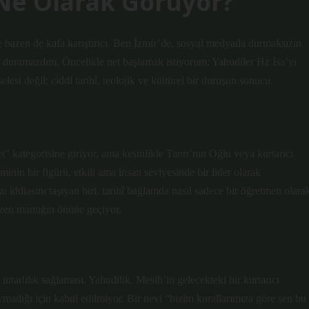
 Ne Olarak Görüyor?
e bazen de kafa karıştırıcı. Ben İzmir’de, sosyal medyada durmaksızın
n duramazdım. Öncelikle net başlamak istiyorum: Yahudiler Hz İsa’yı
esi değil; ciddi tarihî, teolojik ve kültürel bir duruşun sonucu.
” kategorisine giriyor, ama kesinlikle Tanrı’nın Oğlu veya kurtarıcı
nin bir figürü, etkili ama insan seviyesinde bir lider olarak
 iddiasını taşıyan biri, tarihî bağlamda nasıl sadece bir öğretmen olara
bazen mantığın önüne geçiyor.
 tutarlılık sağlaması. Yahudilik, Mesih’in gelecekteki bir kurtarıcı
uymadığı için kabul edilmiyor. Bir nevi “bizim kurallarımıza göre sen bu