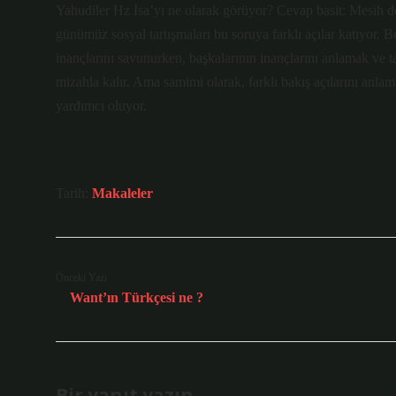
Yahudiler Hz İsa’yı ne olarak görüyor? Cevap basit: Mesih değ
günümüz sosyal tartışmaları bu soruya farklı açılar katıyor. 
inançlarını savunurken, başkalarının inançlarını anlamak ve 
mizahla kalır. Ama samimi olarak, farklı bakış açılarını anla
yardımcı oluyor.
Tarih:
Makaleler
Önceki Yazı
Want’ın Türkçesi ne ?
Bir yanıt yazın