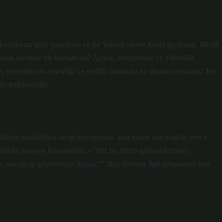
kurallarına göre yaşadıysa ve bir Yahudi olarak kabul gördüyse, Mesih
inin ötesinde bir kavram mı? Ayrıca, Hristiyanlık ve Yahudilik
anç sistemlerinin esnekliği ve sertliği hakkında ne düşünüyorsunuz? Bu
a tetikleyebilir.
ilerin tutarlılığına saygı duyuyorum, ama bazen katı sınırlar bence
şımla bu konuyu konuşurken, o “Hz İsa bizim geleneklerimizi
 ona saygı göstermiyor muyuz?” diye sordum. İşte tartışmanın tam