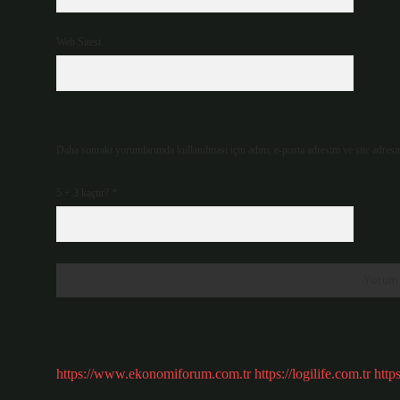
Web Sitesi
Daha sonraki yorumlarımda kullanılması için adım, e-posta adresim ve site adresi
5 + 3 kaçtır?
*
https://www.ekonomiforum.com.tr
https://logilife.com.tr
http