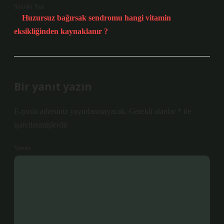
Sonraki Yazı
Huzursuz bağırsak sendromu hangi vitamin
eksikliğinden kaynaklanır ?
Bir yanıt yazın
E-posta adresiniz yayınlanmayacak.
Gerekli alanlar
*
ile
işaretlenmişlerdir
Yorum