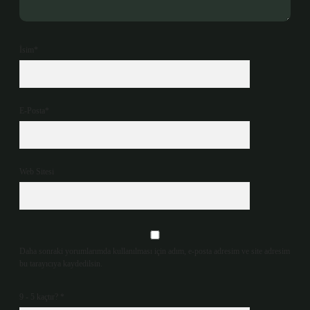
İsim*
E-Posta*
Web Sitesi
Daha sonraki yorumlarımda kullanılması için adım, e-posta adresim ve site adresim
bu tarayıcıya kaydedilsin.
9 - 5 kaçtır?
*