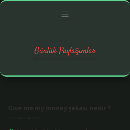
menüyü
Anasayfa
Gizlilik Politikası
Yasal Uyarı
aç
Hakkımızda
Günlük Paylaşımlar
İlginç fikirler ve hayatı kolaylaştıran pratik notlar.
Give me my money şakası nedir ?
Tarih: Mayıs 14, 2026