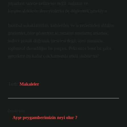
yaparken sadece kelimeleri değil, bağlamı ve
karşımızdakilerin deneyimlerini de düşünmek gerekiyor.
İstanbul sokaklarından, kafelerden ve iş yerlerinden aldığım
gözlemler, bize gösteriyor ki mizahın sınırlarını anlamak,
sadece politik doğruluk meselesi değil; aynı zamanda
toplumsal duyarlılığın bir parçası. Peki sizce basit bir şaka,
gerçekten bu kadar çok katmanda etkili olabilir mi?
Tarih:
Makaleler
Önceki Yazı
Ayşe peygamberimizin neyi olur ?