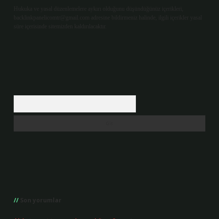
Hukuka ve yasal düzenlemelere aykırı olduğunu düşündüğünüz içerikleri,
backlinkpanelicomtr@gmail.com
adresine bildirmeniz halinde, ilgili içerikler yasal
süre içerisinde sitemizden kaldırılacaktır.
Arama
Son yorumlar