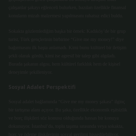
çalışanlar şakayı eğlenceli bulurken, bazıları özellikle finansal
konuların mizah malzemesi yapılmasını rahatsız edici buldu.
Sokakta gözlemlediğim başka bir örnek: Kadıköy’de bir grup
turist, Türk gençlerinin birbirine “Give me my money!” diye
bağırmasını ilk başta anlamadı. Kimi bunu kültürel bir iletişim
şekli olarak gördü, kimi ise agresif bir talep gibi algıladı.
Burada şakanın algısı, hem kültürel farklılık hem de kişisel
deneyimle şekilleniyor.
Sosyal Adalet Perspektifi
Sosyal adalet bağlamında “Give me my money şakası” ilginç
bir tartışma alanı açıyor. Bu şaka, özellikle ekonomik eşitsizlik
ve borç ilişkileri söz konusu olduğunda hassas bir konuya
dokunuyor. İstanbul’da, toplu taşıma sırasında veya sokakta,
borç ve ödeme ilişkilerinin sosyal gerilimi hissedilebiliyor.