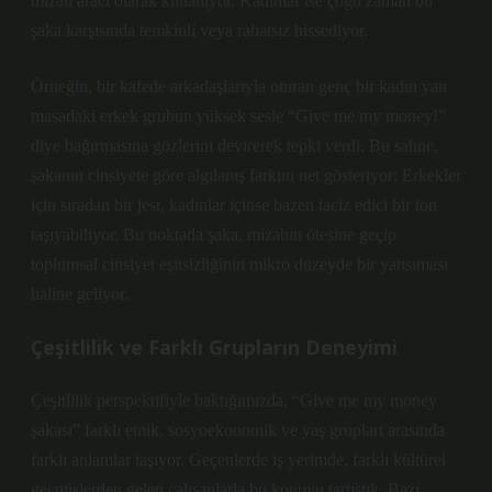
mizah aracı olarak kullanıyor. Kadınlar ise çoğu zaman bu
şaka karşısında temkinli veya rahatsız hissediyor.
Örneğin, bir kafede arkadaşlarıyla oturan genç bir kadın yan
masadaki erkek grubun yüksek sesle “Give me my money!”
diye bağırmasına gözlerini devirerek tepki verdi. Bu sahne,
şakanın cinsiyete göre algılanış farkını net gösteriyor: Erkekler
için sıradan bir jest, kadınlar içinse bazen taciz edici bir ton
taşıyabiliyor. Bu noktada şaka, mizahın ötesine geçip
toplumsal cinsiyet eşitsizliğinin mikro düzeyde bir yansıması
haline geliyor.
Çeşitlilik ve Farklı Grupların Deneyimi
Çeşitlilik perspektifiyle baktığımızda, “Give me my money
şakası” farklı etnik, sosyoekonomik ve yaş grupları arasında
farklı anlamlar taşıyor. Geçenlerde iş yerimde, farklı kültürel
geçmişlerden gelen çalışanlarla bu konuyu tartıştık. Bazı