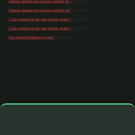
Akdeniz anemisi taşıyıcısı kan verebilir mi ?
için
admin
Akdeniz anemisi taşıyıcısı kan verebilir mi ?
için
Göktürk
1 kilo vermek için kaç saat yüzmek gerekir ?
için
admin
1 kilo vermek için kaç saat yüzmek gerekir ?
için
Uzun
Spor hangi hastalıklara iyi gelir ?
için
admin
/elexbetgiris.org/
betbox giriş
betexper yeni giriş