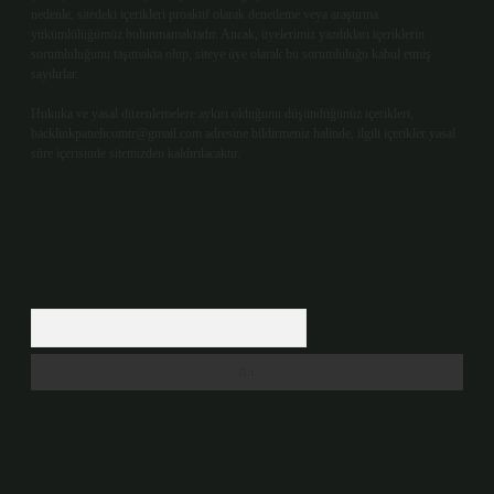
nedenle, sitedeki içerikleri proaktif olarak denetleme veya araştırma
yükümlülüğümüz bulunmamaktadır. Ancak, üyelerimiz yazdıkları içeriklerin
sorumluluğunu taşımakta olup, siteye üye olarak bu sorumluluğu kabul etmiş
sayılırlar.
Hukuka ve yasal düzenlemelere aykırı olduğunu düşündüğünüz içerikleri,
backlinkpanelicomtr@gmail.com
adresine bildirmeniz halinde, ilgili içerikler yasal
süre içerisinde sitemizden kaldırılacaktır.
Arama