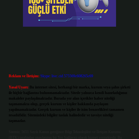
Reklam ve İletişim:
Skype: live:.cid.575569c608265c69
Yasal Uyarı:
Bu internet sitesi, herhangi bir marka, kurum veya şahıs şirketi
ile hiçbir bağlantısı bulunmamaktadır. Sitede yalnızca kendi hazırladığımız
makaleler paylaşılmaktadır. Burada yer alan içerikler haber niteliği
taşımamakta olup, gerçek kurum ve kişiler hakkında paylaşım
yapılmamaktadır. Gerçek kurum ve kişiler ile isim benzerlikleri tamamen
tesadüfidir. Sitemizdeki bilgiler taslak halindedir ve tavsiye niteliği
taşımazlar.
Sitemiz, 5651 Sayılı Kanun gereğince Bilgi Teknolojileri ve İletişim Kurumu
(BTK) tarafından onaylanmış bir Yer Sağlayıcı olarak hizmet vermektedir. Bu