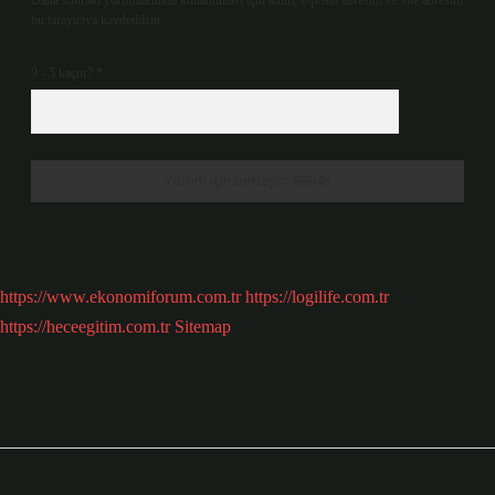
Daha sonraki yorumlarımda kullanılması için adım, e-posta adresim ve site adresim
bu tarayıcıya kaydedilsin.
9 - 5 kaçtır?
*
https://www.ekonomiforum.com.tr
https://logilife.com.tr
https://heceegitim.com.tr
Sitemap