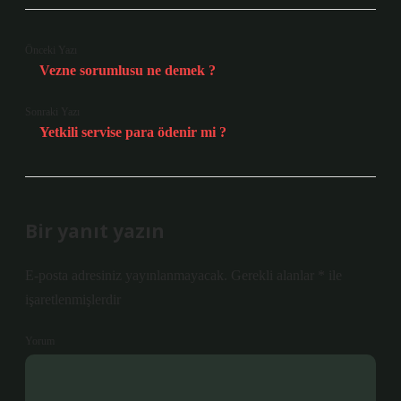
Önceki Yazı
Vezne sorumlusu ne demek ?
Sonraki Yazı
Yetkili servise para ödenir mi ?
Bir yanıt yazın
E-posta adresiniz yayınlanmayacak.
Gerekli alanlar
*
ile
işaretlenmişlerdir
Yorum