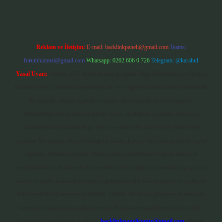
Reklam ve İletişim:
E-mail:
backlinkpaneli@gmail.com
Teams:
forumhizmeti@gmail.com
Whatsapp: 0262 606 0 726
Telegram: @karabul
Yasal Uyarı:
Sitemiz, 5651 Sayılı Kanun gereğince Bilgi Teknolojileri ve İletişim
Kurumu (BTK) tarafından onaylanmış bir Yer Sağlayıcı olarak hizmet vermektedir.
Bu nedenle, sitedeki içerikleri proaktif olarak denetleme veya araştırma
yükümlülüğümüz bulunmamaktadır. Ancak, üyelerimiz yazdıkları içeriklerin
sorumluluğunu taşımakta olup, siteye üye olarak bu sorumluluğu kabul etmiş
sayılırlar. Bu internet sitesi, herhangi bir marka, kurum veya şahıs şirketi ile hiçbir
bağlantısı bulunmamaktadır. Sitede yalnızca kendi hazırladığımız makaleler
paylaşılmaktadır. Burada yer alan içerikler haber niteliği taşımamakta olup, gerçek
kurum ve kişiler hakkında paylaşım yapılmamaktadır. Gerçek kurum ve kişiler ile
isim benzerlikleri tamamen tesadüfidir. Sitemiz, kar amacı gütmeyen ve tamamen
ücretsiz bir bilgi paylaşım platformudur. Hukuka ve yasal düzenlemelere aykırı
olduğunu düşündüğünüz içerikleri,
backlinkpanelicomtr@gmail.com
adresine