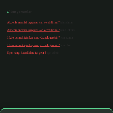
Son yorumlar
Akdeniz anemisi taşıyıcısı kan verebilir mi ?
için
admin
Akdeniz anemisi taşıyıcısı kan verebilir mi ?
için
Göktürk
1 kilo vermek için kaç saat yüzmek gerekir ?
için
admin
1 kilo vermek için kaç saat yüzmek gerekir ?
için
Uzun
Spor hangi hastalıklara iyi gelir ?
için
admin
org/
betbox giriş
betexper yeni giriş