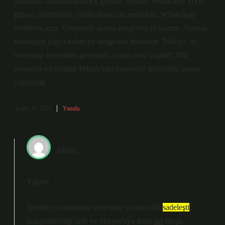
aşağıdaki adımları izlemek gerekir: Ayrıca, WhatsApp’ın en
güncel sürümünün yüklü olması da gereklidir. WhatsApp
sohbetini açın. Görüntülü arama simgesine dokunun. Aramak
istediğiniz kişiyi bulun ve simgesine dokunun. Türkiye’de
whatsapp üzerinden görüntülü arama nasıl yapılır? 380
numaralı telefondan WhatsApp üzerinden görüntülü arama
yapılabilir .
Aralık 31, 2025
Yanıtla
admin
Yalçın!
Sevgili yorumlarınız sayesinde yazının dili
sadeleşti
,
anlaşılabilirliği
arttı
ve okuyucuya daha
net
ulaştı.