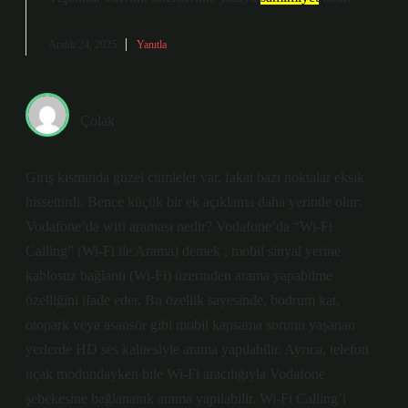
Aralık 24, 2025
Yanıtla
Çolak
Giriş kısmında güzel cümleler var, fakat bazı noktalar eksik
hissettirdi. Bence küçük bir ek açıklama daha yerinde olur:
Vodafone’da wifi araması nedir? Vodafone’da “Wi-Fi
Calling” (Wi-Fi ile Arama) demek , mobil sinyal yerine
kablosuz bağlantı (Wi-Fi) üzerinden arama yapabilme
özelliğini ifade eder. Bu özellik sayesinde, bodrum kat,
otopark veya asansör gibi mobil kapsama sorunu yaşanan
yerlerde HD ses kalitesiyle arama yapılabilir. Ayrıca, telefon
uçak modundayken bile Wi-Fi aracılığıyla Vodafone
şebekesine bağlanarak arama yapılabilir. Wi-Fi Calling’i