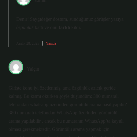
admin
Denir! Saygıdeğer dostum, sunduğunuz görüşler yazıya
özgünlük
kattı ve onu
farklı
kıldı.
Aralık 28, 2025
Yanıtla
Yalçın
Girişte konu iyi özetlenmiş, ama özgünlük azıcık geride
kalmış. Bu kısmı okurken şöyle düşündüm: 380 numaralı
telefondan whatsapp üzerinden görüntülü arama nasıl yapılır?
380 numaralı telefondan WhatsApp üzerinden görüntülü
arama yapılabilir , ancak bu numaranın WhatsApp’ta kayıtlı
olması gerekmektedir. Görüntülü arama yapmak için