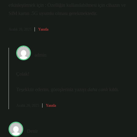
etkinleştirmek için : Özelliğin kullanılabilmesi için cihazın ve
SIM kartın .5G uyumlu olması gerekmektedir.
Aralık 26, 2025
Yanıtla
admin
Çolak!
Teşekkür ederim, görüşleriniz yazıyı
daha canlı
kıldı.
Aralık 26, 2025
Yanıtla
Denir