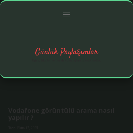
menüyü
Anasayfa
Gizlilik Politikası
Yasal Uyarı
aç
Hakkımızda
Günlük Paylaşımlar
İlginç fikirler ve hayatı kolaylaştıran pratik notlar.
Vodafone görüntülü arama nasıl
yapılır ?
Tarih: Ekim 17, 2025