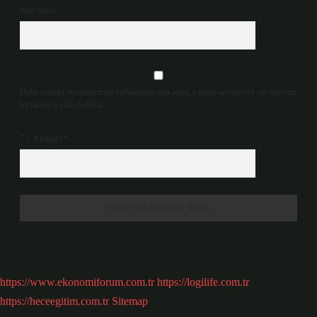
Web Sitesi
Daha sonraki yorumlarımda kullanılması için adım, e-posta adresim ve site adresim
bu tarayıcıya kaydedilsin.
7 + 8 kaçtır?
*
https://www.ekonomiforum.com.tr
https://logilife.com.tr
https://heceegitim.com.tr
Sitemap