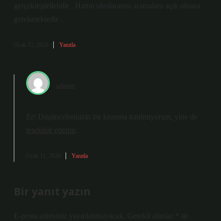
gerçekleştirilebilir . Hattın uluslararası aramalara açık olması
gerekmektedir .
Ocak 11, 2026
Yanıtla
admin
Er! Düşüncelerinizin bir kısmına katılmıyorum, yine de
teşekkür ederim
.
Ocak 11, 2026
Yanıtla
Bir yanıt yazın
E-posta adresiniz yayınlanmayacak.
Gerekli alanlar
*
ile