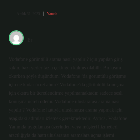
Aralık 31, 2025
Yanıtla
Er
Vodafone görüntülü arama nasıl yapılır ? için yapılan giriş
sakin, bazı yerler fazla çekingen kalmış olabilir. Bu kısmı
okurken şöyle düşündüm: Vodafone ‘da görüntülü görüşme
için ne kadar ücret alınır? Vodafone’da görüntülü konuşma
için ekstra bir ücretlendirme yapılmamaktadır, sadece sesli
konuşma ücreti ödenir. Vodafone uluslararası arama nasıl
yapılır ? Vodafone hattıyla uluslararası arama yapmak için
aşağıdaki adımları izlemek gerekmektedir: Ayrıca, Vodafone
Yanımda uygulaması üzerinden veya müşteri hizmetleri
aracılığıyla da hattı uluslararası aramalara açma işlemi