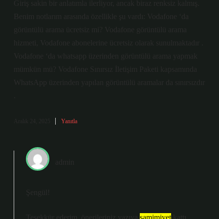
Giriş sakin bir anlatımla ilerliyor, ancak biraz renksiz kalmış.
Benim notlarım arasında özellikle şu vardı: Vodafone ‘da
görüntülü arama ücretsiz mi? Vodafone görüntülü arama
hizmeti, Vodafone abonelerine ücretsiz olarak sunulmaktadır .
Vodafone ‘da whatsapp üzerinden görüntülü arama yapmak
mümkün mü? Vodafone Sınırsız İletişim Paketi kapsamında
WhatsApp üzerinden yapılan görüntülü aramalar da sınırsızdır
.
Aralık 24, 2025
Yanıtla
admin
Şengül!
Teşekkür ederim, önerileriniz yazıya
samimiyet
kattı.