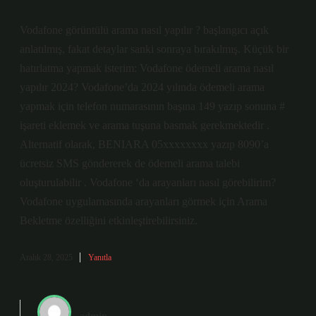
Vodafone görüntülü arama nasıl yapılır ? başlangıcı açık
anlatılmış, fakat detaylar sanki sonraya bırakılmış. Küçük bir
hatırlatma yapmak isterim: Vodafone ödemeli arama nasıl
yapılır 2024? Vodafone’da 2024 yılında ödemeli arama
yapmak için telefon numarasının başına 149 yazıp sonuna #
işareti eklemek ve arama tuşuna basmak gerekmektedir .
Alternatif olarak, BENIARA 05xxxxxxxx yazıp 8090’a
ücretsiz SMS göndererek de ödemeli arama talebi
oluşturulabilir . Vodafone ‘da arayanları nasıl görebilirim?
Vodafone uygulamasında arayanları görmek için Arama
Bekletme özelliğini etkinleştirebilirsiniz.
Aralık 28, 2025
Yanıtla