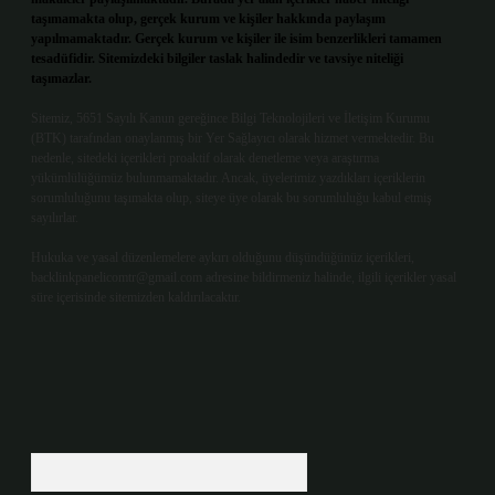
taşımamakta olup, gerçek kurum ve kişiler hakkında paylaşım
yapılmamaktadır. Gerçek kurum ve kişiler ile isim benzerlikleri tamamen
tesadüfidir. Sitemizdeki bilgiler taslak halindedir ve tavsiye niteliği
taşımazlar.
Sitemiz, 5651 Sayılı Kanun gereğince Bilgi Teknolojileri ve İletişim Kurumu
(BTK) tarafından onaylanmış bir Yer Sağlayıcı olarak hizmet vermektedir. Bu
nedenle, sitedeki içerikleri proaktif olarak denetleme veya araştırma
yükümlülüğümüz bulunmamaktadır. Ancak, üyelerimiz yazdıkları içeriklerin
sorumluluğunu taşımakta olup, siteye üye olarak bu sorumluluğu kabul etmiş
sayılırlar.
Hukuka ve yasal düzenlemelere aykırı olduğunu düşündüğünüz içerikleri,
backlinkpanelicomtr@gmail.com
adresine bildirmeniz halinde, ilgili içerikler yasal
süre içerisinde sitemizden kaldırılacaktır.
Arama