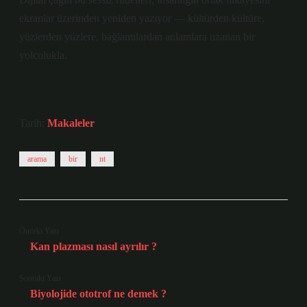
ekranlar üzerinden yeniden yazıyor — kültürden kültüre,
yüzlerden yüzlere, bağlantılardan anlamlara uzanan bir
yolculukla.
Tarih:
Makaleler
arama
bir
nt
Önceki Yazı
Kan plazması nasıl ayrılır ?
Sonraki Yazı
Biyolojide ototrof ne demek ?