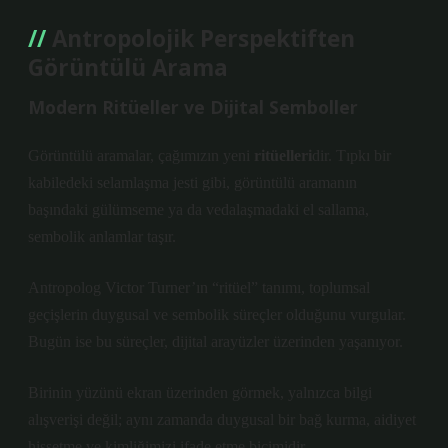
Antropolojik Perspektiften
Görüntülü Arama
Modern Ritüeller ve Dijital Semboller
Görüntülü aramalar, çağımızın yeni
ritüelleri
dir. Tıpkı bir
kabiledeki selamlaşma jesti gibi, görüntülü aramanın
başındaki gülümseme ya da vedalaşmadaki el sallama,
sembolik anlamlar taşır.
Antropolog Victor Turner’ın “ritüel” tanımı, toplumsal
geçişlerin duygusal ve sembolik süreçler olduğunu vurgular.
Bugün ise bu süreçler, dijital arayüzler üzerinden yaşanıyor.
Birinin yüzünü ekran üzerinden görmek, yalnızca bilgi
alışverişi değil; aynı zamanda duygusal bir bağ kurma, aidiyet
hissetme ve kimliğimizi ifade etme biçimidir.