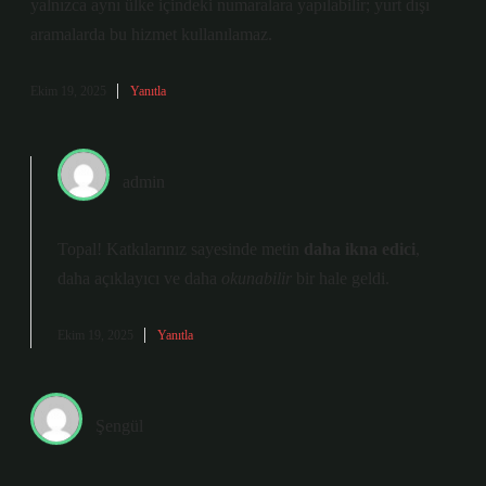
yalnızca aynı ülke içindeki numaralara yapılabilir; yurt dışı
aramalarda bu hizmet kullanılamaz.
Ekim 19, 2025
Yanıtla
admin
Topal! Katkılarınız sayesinde metin
daha ikna edici
,
daha açıklayıcı
ve daha
okunabilir
bir hale geldi.
Ekim 19, 2025
Yanıtla
Şengül