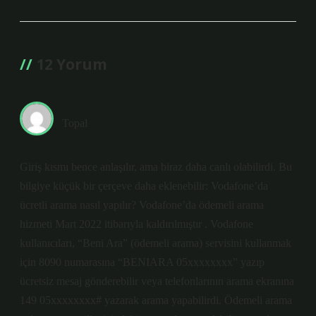
12 Yorum
Topal
Giriş kısmı bence anlaşılır, ama biraz daha canlı olabilirdi. Bu
bilgiye küçük bir çerçeve daha eklenebilir: Vodafone’da
ücretli arama nasıl yapılır? Vodafone’da ödemeli arama
hizmeti Mart 2022 itibarıyla kaldırılmıştır . Vodafone
kullanıcıları, “Beni Ara” (ödemeli arama) servisini kullanmak
için 8090 numarasına “BENIARA 05xxxxxxxx” yazıp
ücretsiz mesaj gönderebilir veya telefonlarının arama ekranına
149 05xxxxxxxx# yazarak arama yapabilirdi. Ödemeli arama