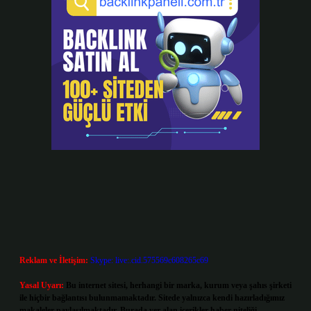
Reklam ve İletişim:
Skype: live:.cid.575569c608265c69
Yasal Uyarı:
Bu internet sitesi, herhangi bir marka, kurum veya şahıs şirketi
ile hiçbir bağlantısı bulunmamaktadır. Sitede yalnızca kendi hazırladığımız
makaleler paylaşılmaktadır. Burada yer alan içerikler haber niteliği