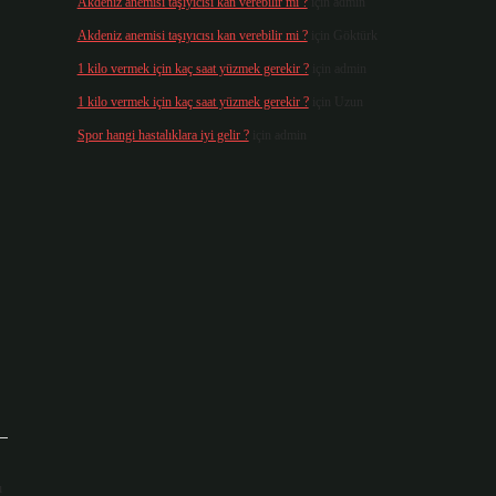
Akdeniz anemisi taşıyıcısı kan verebilir mi ?
için
admin
Akdeniz anemisi taşıyıcısı kan verebilir mi ?
için
Göktürk
1 kilo vermek için kaç saat yüzmek gerekir ?
için
admin
1 kilo vermek için kaç saat yüzmek gerekir ?
için
Uzun
Spor hangi hastalıklara iyi gelir ?
için
admin
ı