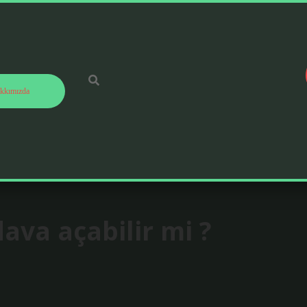
kkımızda
dava açabilir mi ?