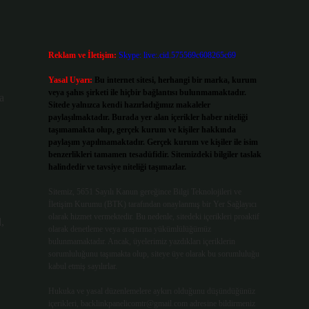
Reklam ve İletişim:
Skype: live:.cid.575569c608265c69
Yasal Uyarı:
Bu internet sitesi, herhangi bir marka, kurum
veya şahıs şirketi ile hiçbir bağlantısı bulunmamaktadır.
a
Sitede yalnızca kendi hazırladığımız makaleler
paylaşılmaktadır. Burada yer alan içerikler haber niteliği
taşımamakta olup, gerçek kurum ve kişiler hakkında
paylaşım yapılmamaktadır. Gerçek kurum ve kişiler ile isim
benzerlikleri tamamen tesadüfidir. Sitemizdeki bilgiler taslak
halindedir ve tavsiye niteliği taşımazlar.
Sitemiz, 5651 Sayılı Kanun gereğince Bilgi Teknolojileri ve
İletişim Kurumu (BTK) tarafından onaylanmış bir Yer Sağlayıcı
olarak hizmet vermektedir. Bu nedenle, sitedeki içerikleri proaktif
,
olarak denetleme veya araştırma yükümlülüğümüz
bulunmamaktadır. Ancak, üyelerimiz yazdıkları içeriklerin
sorumluluğunu taşımakta olup, siteye üye olarak bu sorumluluğu
kabul etmiş sayılırlar.
Hukuka ve yasal düzenlemelere aykırı olduğunu düşündüğünüz
içerikleri,
backlinkpanelicomtr@gmail.com
adresine bildirmeniz