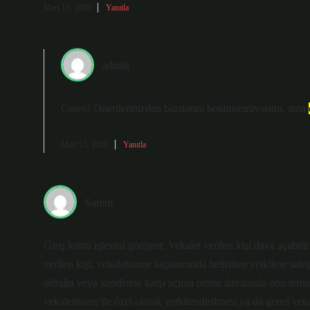
Mart 13, 2026
Yanıtla
admin
Ceren! Önerilerinizden bazılarını benimsemiyorum, ama
Mart 13, 2026
Yanıtla
Samur
Giriş kısmı işlevini görüyor; Vekalet verilen kişi dava açabili
verilen kişi, vekaletname kapsamında belirtilen yetkilere sah
olduğu veya kendisine karşı açılan bütün davalarda onu temsil
vekaletname ile özel olarak yetkilendirilmesi ya da genel vek