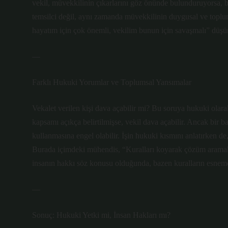
vekil, müvekkilinin çıkarlarını göz önünde bulunduruyorsa, baz
temsilci değil, aynı zamanda müvekkilinin duygusal ve toplu
hayatım için çok önemli, vekilim bunun için savaşmalı” düşünc
—
Farklı Hukuki Yorumlar ve Toplumsal Yansımalar
Vekalet verilen kişi dava açabilir mi? Bu soruya hukuki olarak 
kapsamı açıkça belirtilmişse, vekil dava açabilir. Ancak bir b
kullanmasına engel olabilir. İşin hukuki kısmını anlatırken de
Burada içimdeki mühendis, “Kuralları koyarak çözüm aramak 
insanın hakkı söz konusu olduğunda, bazen kuralların esneme
—
Sonuç: Hukuki Yetki mi, İnsan Hakları mı?