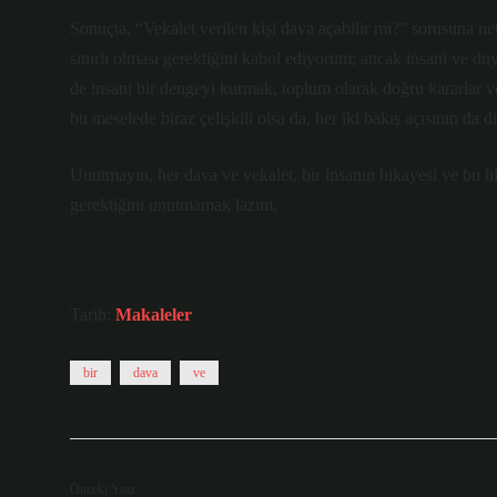
Sonuçta, “Vekalet verilen kişi dava açabilir mi?” sorusuna net
sınırlı olması gerektiğini kabul ediyorum; ancak insani ve du
de insani bir dengeyi kurmak, toplum olarak doğru kararlar 
bu meselede biraz çelişkili olsa da, her iki bakış açısının da
Unutmayın, her dava ve vekalet, bir insanın hikayesi ve bu 
gerektiğini unutmamak lazım.
Tarih:
Makaleler
bir
dava
ve
Önceki Yazı