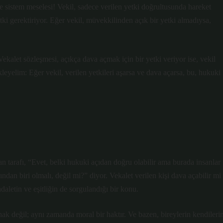
istem meselesi! Vekil, sadece verilen yetki doğrultusunda hareket
ki gerektiriyor. Eğer vekil, müvekkilinden açık bir yetki almadıysa,
alet sözleşmesi, açıkça dava açmak için bir yetki veriyor ise, vekil
leyelim: Eğer vekil, verilen yetkileri aşarsa ve dava açarsa, bu, hukuki
n tarafı, “Evet, belki hukuki açıdan doğru olabilir ama burada insanlar
ndan biri olmalı, değil mi?” diyor. Vekalet verilen kişi dava açabilir mi
aletin ve eşitliğin de sorgulandığı bir konu.
hak değil; aynı zamanda moral bir haktır. Ve bazen, bireylerin kendilerin