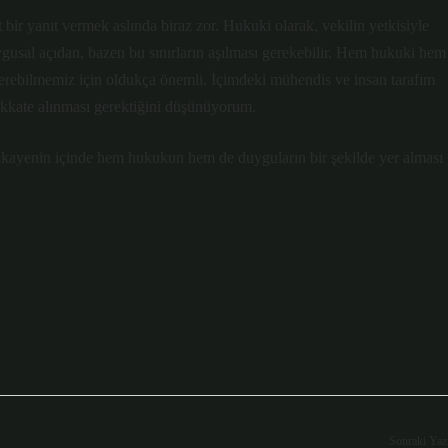
 bir yanıt vermek aslında biraz zor. Hukuki olarak, vekilin yetkisiyle
ygusal açıdan, bazen bu sınırların aşılması gerekebilir. Hem hukuki hem
verebilmemiz için oldukça önemli. İçimdeki mühendis ve insan tarafım
 dikkate alınması gerektiğini düşünüyorum.
hikayenin içinde hem hukukun hem de duyguların bir şekilde yer alması
Sonraki Yaz