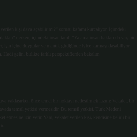
erilen kişi dava açabilir mi?” sorusu kafamı kurcalıyor. İçimdeki
aklan” derken, içimdeki insan tarafı “Ya ama insan hakları da var, bir
 işin içine duygular ve mantık girdiğinde iyice karmaşıklaşabiliyor.
 Hadi gelin, birlikte farklı perspektiflerden bakalım.
ya yaklaşırken önce temel bir noktayı netleştirmek lazım: Vekalet, bir
 davada temsil yetkisi vermesidir. Bu temsil yetkisi, Türk Medeni
 etmesine izin verir. Yani, vekalet verilen kişi, kendisine belirli bir
ir.