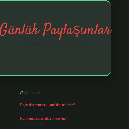
Günlük Paylaşımlar
İlginç fikirler ve hayatı kolaylaştıran pratik notlar.
Sidebar
https://elexbetgiris.org/
Son Yazılar
Doğrudan ayrımcılık örnekleri nelerdir ?
Ağustos 6, 2026
Kur korumalı mevduat bitecek mi ?
Ağustos 6, 2026