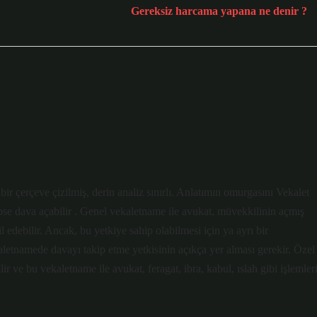
Gereksiz harcama yapana ne denir ?
bir çerçeve çizilmiş, derin analiz sınırlı. Anlatımın omurgasını Vekalet
ipse dava açabilir . Genel vekaletname ile avukat, müvekkilinin açmış
 edebilir. Ancak, bu yetkiye sahip olabilmesi için ya ayrı bir
aletnamede davayı takip etme yetkisinin açıkça yer alması gerekir. Özel
lir ve bu vekaletname ile avukat, feragat, ibra, kabul, ıslah gibi işlemler