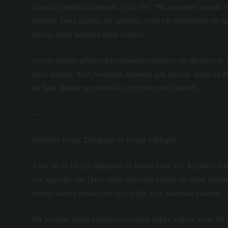
Burada içimdeki mühendis şöyle der: “Bu tamamen mantık ve s
edebilir. Dava açmak, bir anlamda yasal bir sorumluluk ve yet
davayı açma hakkına sahip olamaz.”
Ancak burada gözden kaçırılmaması gereken bir durum var. Vek
dava açabilir. Yani, vekaletin kapsamı çok önemli. Şunu da ek
bir hata olabilir ve müvekkil aleyhine sonuçlanabilir.
—
İçimdeki İnsan: Duygusal ve İnsani Yaklaşım
Ama bir de bu işin duygusal ve insani yönü var. İçimdeki insa
var, hayatlar var. Dava açma hakkı bir kişinin en temel hakları
sorusu sadece hukuki bir soru değil, aynı zamanda hakların, ad
Bir insanın, kendi haklarını savunma hakkı, sadece yasal bir 