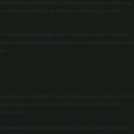
önünü daha da anlamlı kılıyor. Örneğin, bir kişi yeterince bilgiye sahip
güce sahip olmayabilir. İşte bu noktada vekil devreye girer ve bir
mi? İnsani açıdan bakıldığında, belki de bu soruya verilecek cevap çok
umak ve adaleti sağlamak amacıyla dava açarsa, hukuki sınırlamalar aşıls
lir.
 tam anlamıyla ne yapabilir?” Duygusal bir bakış açısıyla, bazen müvekkil
mli. Eğer vekilim dava açarsa, benim için daha doğru olabilir.”
 çelişiyor mu?
rını savunmak adına doğru kararlar almalı. Ancak, vekalet verilmişse ve