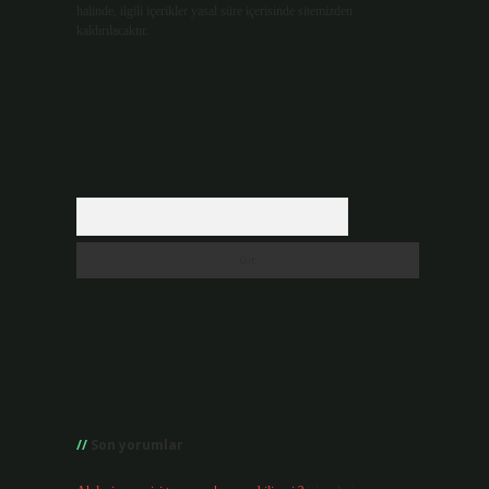
halinde, ilgili içerikler yasal süre içerisinde sitemizden
kaldırılacaktır.
Arama
Son yorumlar