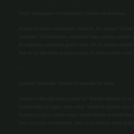
Farklı Yaklaşımlar ve Perspektifler Üzerine Bir İnceleme
Konya’nın sakin sokaklarında yürürken, bir yandan “Vekalet v
mühendis “Hadi bakalım, analitik bir bakış açısıyla çözüme od
de empatiyle yaklaşmak gerek” diyor. Bu tür hukuki meseleler,
Ben de bu ikili bakış açısıyla konuyu ele almaya karar verdim.
—
İçimdeki Mühendis: Hukuki Perspektifle Bir Bakış
Vekalet verilen kişi dava açabilir mi? Hukuki anlamda bu soru
kişinin başka bir kişiye, yani vekile, belirli bir işlemde veya
Kanunu’na göre, vekilin sadece yetkili olduğu alanlarda hareket
konu için yetki verilmediyse, dava açma hakkına sahip değild