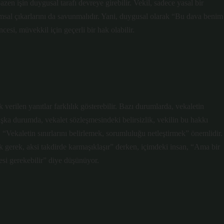
en işin duygusal tarafı devreye girebilir. Vekil, sadece yasal bir
msal çıkarlarını da savunmalıdır. Yani, duygusal olarak “Bu dava benim
esi, müvekkil için geçerli bir hak olabilir.
verilen yanıtlar farklılık gösterebilir. Bazı durumlarda, vekaletin
aşka durumda, vekalet sözleşmesindeki belirsizlik, vekilin bu hakkı
, “Vekaletin sınırlarını belirlemek, sorumluluğu netleştirmek” önemlidir.
gerek, aksi takdirde karmaşıklaşır” derken, içimdeki insan, “Ama bir
si gerekebilir” diye düşünüyor.