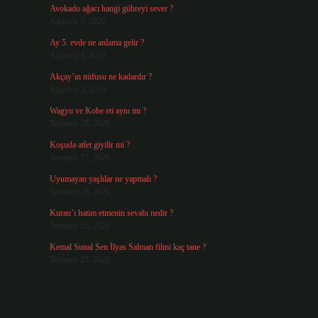
Avokado ağacı hangi gübreyi sever ?
Ağustos 5, 2026
Ay 5. evde ne anlama gelir ?
Ağustos 4, 2026
Akçay’ın nüfusu ne kadardır ?
Ağustos 3, 2026
Wagyu ve Kobe eti aynı mı ?
Temmuz 29, 2026
Koşuda atlet giyilir mi ?
Temmuz 27, 2026
Uyumayan yaşlılar ne yapmalı ?
Temmuz 26, 2026
Kuran’ı hatim etmenin sevabı nedir ?
Temmuz 25, 2026
Kemal Sunal Sen İlyas Salman filmi kaç tane ?
Temmuz 25, 2026