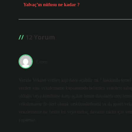
Yalvaç’ın nüfusu ne kadar ?
12 Yorum
Ceren
Yazıda Vekalet verilen kişi dava açabilir mi ? hakkında temel 
verilen kişi, vekaletname kapsamında belirtilen yetkilere sah
olduğu veya kendisine karşı açılan bütün davalarda onu temsil
vekaletname ile özel olarak yetkilendirilmesi ya da genel vek
vekaletname ise belirli bir veya birkaç davanın takibi için veri
yapamaz.