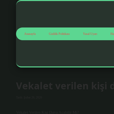
Anasayfa
Gizlilik Politikası
Yasal Uyarı
Ha
Vekalet verilen kişi 
Tarih: Şubat 26, 2026
Vekalet Verilen Kişi Dava Açabilir Mi?