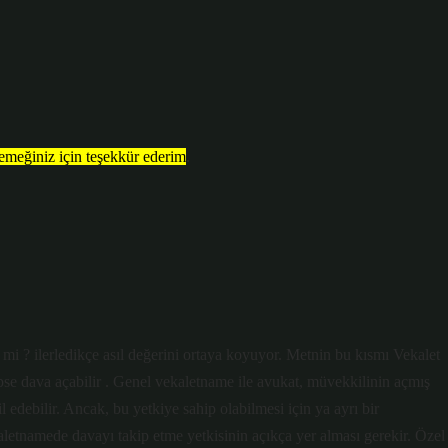
emeğiniz için teşekkür ederim
.
r mi ? ilerledikçe asıl değerini ortaya koyuyor. Metnin bu kısmı Vekalet
ipse dava açabilir . Genel vekaletname ile avukat, müvekkilinin açmış
 edebilir. Ancak, bu yetkiye sahip olabilmesi için ya ayrı bir
aletnamede davayı takip etme yetkisinin açıkça yer alması gerekir. Özel