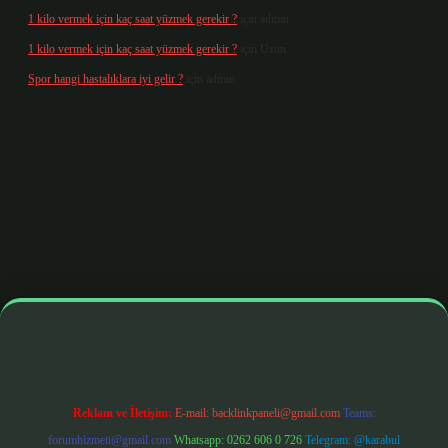
1 kilo vermek için kaç saat yüzmek gerekir ?
için
admin
1 kilo vermek için kaç saat yüzmek gerekir ?
için
Uzun
Spor hangi hastalıklara iyi gelir ?
için
admin
g/
betbox giriş
betexper yeni giriş
Reklam ve İletişim:
E-mail:
backlinkpaneli@gmail.com
Teams:
forumhizmeti@gmail.com
Whatsapp: 0262 606 0 726
Telegram: @karabul