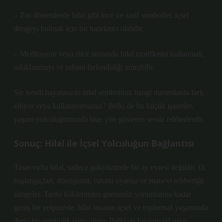
– Zor dönemlerde hilal gibi ince ve zarif semboller, içsel
dengeyi bulmak için bir hatırlatıcı olabilir.
– Meditasyon veya zikir sırasında hilal motiflerini kullanmak,
odaklanmayı ve ruhani farkındalığı artırabilir.
Siz kendi hayatınızda hilal sembolünü hangi durumlarda fark
ediyor veya kullanıyorsunuz? Belki de bu küçük işaretler,
yaşam yolculuğumuzda bize yön gösteren sessiz rehberlerdir.
Sonuç: Hilal ile İçsel Yolculuğun Bağlantısı
Tasavvufta hilal, sadece gökyüzünde bir ay evresi değildir. O,
başlangıçları, dönüşümü, ruhani uyanışı ve manevi rehberliği
simgeler. Tarihi köklerinden günümüz yorumlarına kadar
geniş bir yelpazede, hilal insanın içsel ve toplumsal yaşamında
derin bir sembolik işlev görür. Belki de bir sonraki gece