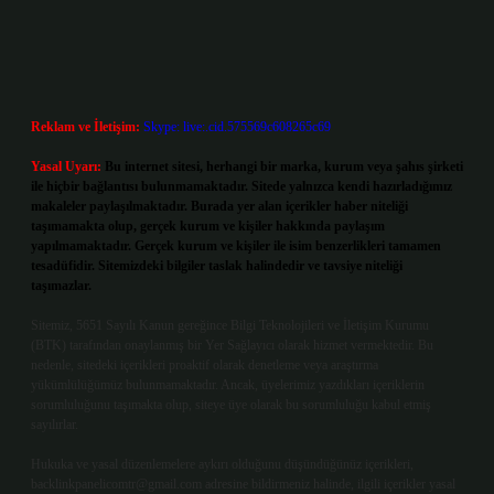
Reklam ve İletişim:
Skype: live:.cid.575569c608265c69
Yasal Uyarı:
Bu internet sitesi, herhangi bir marka, kurum veya şahıs şirketi
ile hiçbir bağlantısı bulunmamaktadır. Sitede yalnızca kendi hazırladığımız
makaleler paylaşılmaktadır. Burada yer alan içerikler haber niteliği
taşımamakta olup, gerçek kurum ve kişiler hakkında paylaşım
yapılmamaktadır. Gerçek kurum ve kişiler ile isim benzerlikleri tamamen
tesadüfidir. Sitemizdeki bilgiler taslak halindedir ve tavsiye niteliği
taşımazlar.
Sitemiz, 5651 Sayılı Kanun gereğince Bilgi Teknolojileri ve İletişim Kurumu
(BTK) tarafından onaylanmış bir Yer Sağlayıcı olarak hizmet vermektedir. Bu
nedenle, sitedeki içerikleri proaktif olarak denetleme veya araştırma
yükümlülüğümüz bulunmamaktadır. Ancak, üyelerimiz yazdıkları içeriklerin
sorumluluğunu taşımakta olup, siteye üye olarak bu sorumluluğu kabul etmiş
sayılırlar.
Hukuka ve yasal düzenlemelere aykırı olduğunu düşündüğünüz içerikleri,
backlinkpanelicomtr@gmail.com
adresine bildirmeniz halinde, ilgili içerikler yasal