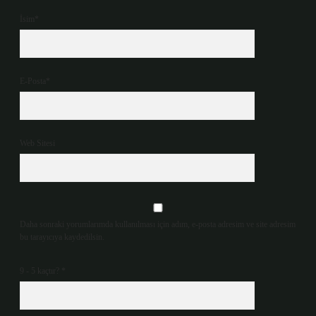
İsim*
E-Posta*
Web Sitesi
Daha sonraki yorumlarımda kullanılması için adım, e-posta adresim ve site adresim
bu tarayıcıya kaydedilsin.
9 - 5 kaçtır?
*