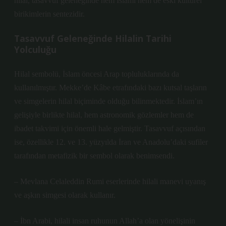
hilal, tasavvuf geleneğinde hem İslami hem de eski kültürel
birikimlerin sentezidir.
Tasavvuf Geleneğinde Hilalin Tarihi
Yolculuğu
Hilal sembolü, İslam öncesi Arap topluluklarında da
kullanılmıştır. Mekke’de Kâbe etrafındaki bazı kutsal taşların
ve simgelerin hilal biçiminde olduğu bilinmektedir. İslam’ın
gelişiyle birlikte hilal, hem astronomik gözlemler hem de
ibadet takvimi için önemli hale gelmiştir. Tasavvuf açısından
ise, özellikle 12. ve 13. yüzyılda İran ve Anadolu’daki sufiler
tarafından metafizik bir sembol olarak benimsendi.
– Mevlana Celaleddin Rumi eserlerinde hilali manevi uyanış
ve aşkın simgesi olarak kullanır.
– İbn Arabi, hilali insan ruhunun Allah’a olan yönelişinin