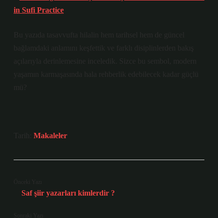
in Sufi Practice
Bu yazıda tasavvufta hilalin hem tarihsel hem de güncel
bağlamdaki anlamını keşfettik ve farklı disiplinlerden bakış
açılarıyla derinlemesine inceledik. Sizce bu sembol, modern
yaşamın karmaşasında hala rehberlik edebilecek kadar güçlü
mü?
Tarih:
Makaleler
Önceki Yazı
Saf şiir yazarları kimlerdir ?
Sonraki Yazı