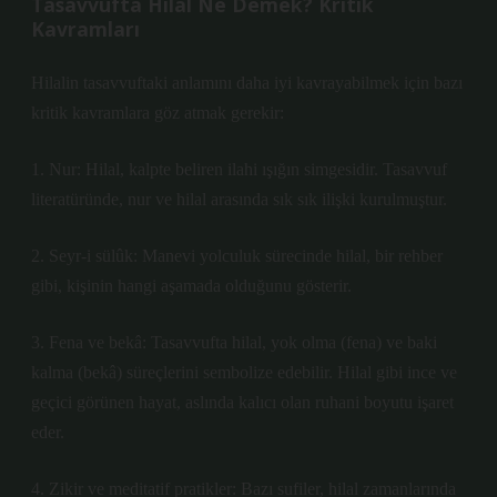
Tasavvufta Hilal Ne Demek? Kritik
Kavramları
Hilalin tasavvuftaki anlamını daha iyi kavrayabilmek için bazı
kritik kavramlara göz atmak gerekir:
1. Nur: Hilal, kalpte beliren ilahi ışığın simgesidir. Tasavvuf
literatüründe, nur ve hilal arasında sık sık ilişki kurulmuştur.
2. Seyr-i sülûk: Manevi yolculuk sürecinde hilal, bir rehber
gibi, kişinin hangi aşamada olduğunu gösterir.
3. Fena ve bekâ: Tasavvufta hilal, yok olma (fena) ve baki
kalma (bekâ) süreçlerini sembolize edebilir. Hilal gibi ince ve
geçici görünen hayat, aslında kalıcı olan ruhani boyutu işaret
eder.
4. Zikir ve meditatif pratikler: Bazı sufiler, hilal zamanlarında