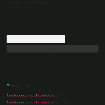
süre içerisinde sitemizden kaldırılacaktır.
Arama
Son yorumlar
Akdeniz anemisi taşıyıcısı kan verebilir mi ?
için
admin
Akdeniz anemisi taşıyıcısı kan verebilir mi ?
için
Göktürk