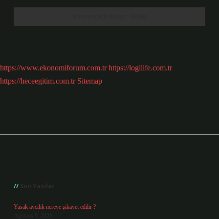
https://www.ekonomiforum.com.tr
https://logilife.com.tr
https://heceegitim.com.tr
Sitemap
Sidebar
Son Yazılar
Yasak avcılık nereye şikayet edilir ?
Ağustos 9, 2026