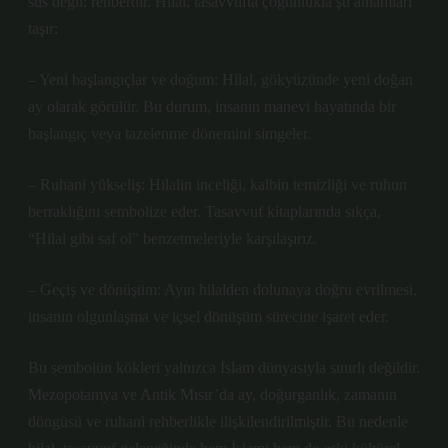
süs değil; rehberdir. Hilal, tasavvufta çoğunlukla şu anlamları
taşır:
– Yeni başlangıçlar ve doğum: Hilal, gökyüzünde yeni doğan
ay olarak görülür. Bu durum, insanın manevi hayatında bir
başlangıç veya tazelenme dönemini simgeler.
– Ruhani yükseliş: Hilalin inceliği, kalbin temizliği ve ruhun
berraklığını sembolize eder. Tasavvuf kitaplarında sıkça,
“Hilal gibi saf ol” benzetmeleriyle karşılaşırız.
– Geçiş ve dönüşüm: Ayın hilalden dolunaya doğru evrilmesi,
insanın olgunlaşma ve içsel dönüşüm sürecine işaret eder.
Bu sembolün kökleri yalnızca İslam dünyasıyla sınırlı değildir.
Mezopotamya ve Antik Mısır’da ay, doğurganlık, zamanın
döngüsü ve ruhani rehberlikle ilişkilendirilmiştir. Bu nedenle