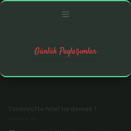
menüyü
Anasayfa
Gizlilik Politikası
Yasal Uyarı
aç
Hakkımızda
Günlük Paylaşımlar
İlginç fikirler ve hayatı kolaylaştıran pratik notlar.
Tasavvufta hilal ne demek ?
Tarih: Mart 24, 2026