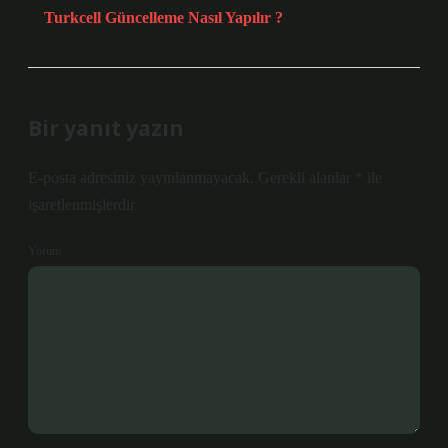
Turkcell Güncelleme Nasıl Yapılır ?
Bir yanıt yazın
E-posta adresiniz yayınlanmayacak.
Gerekli alanlar
*
ile
işaretlenmişlerdir
Yorum