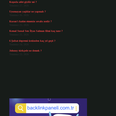
Koşuda atlet giyilir mi ?
Temmuz 27, 2026
Uyumayan yaşlılar ne yapmalı ?
Temmuz 26, 2026
Kuran’ı hatim etmenin sevabı nedir ?
Temmuz 25, 2026
Kemal Sunal Sen İlyas Salman filmi kaç tane ?
Temmuz 25, 2026
6 Şubat depremi üstünden kaç yıl geçti ?
Temmuz 24, 2026
Johnny türkçede ne demek ?
Temmuz 23, 2026