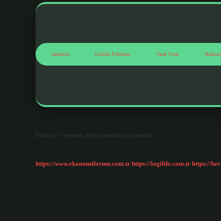
Anasayfa
Gizlilik Politikası
Yasal Uyarı
Hakkım
Etiket:
Yermek eleştirmek ne demek
https://www.ekonomiforum.com.tr
https://logilife.com.tr
https://he