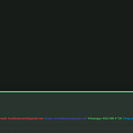
-mail:
backlinkpaneli@gmail.com
Teams:
forumhizmeti@gmail.com
Whatsapp: 0262 606 0 726
Telegra
im Kurumu (BTK) tarafından onaylanmış bir Yer Sağlayıcı olarak hizmet vermektedir. Bu nedenle, sited
 olup, siteye üye olarak bu sorumluluğu kabul etmiş sayılırlar. Bu internet sitesi, herhangi bir mark