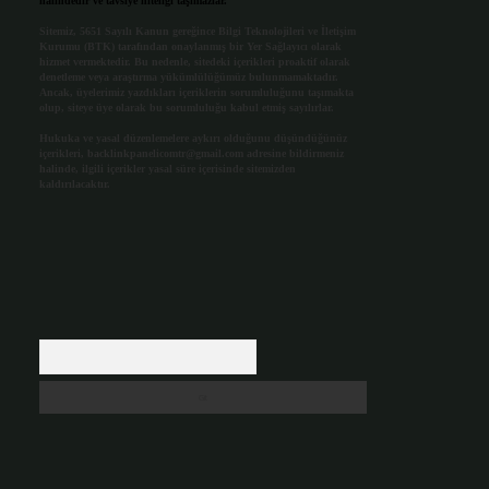
halindedir ve tavsiye niteliği taşımazlar.
Sitemiz, 5651 Sayılı Kanun gereğince Bilgi Teknolojileri ve İletişim
Kurumu (BTK) tarafından onaylanmış bir Yer Sağlayıcı olarak
hizmet vermektedir. Bu nedenle, sitedeki içerikleri proaktif olarak
denetleme veya araştırma yükümlülüğümüz bulunmamaktadır.
Ancak, üyelerimiz yazdıkları içeriklerin sorumluluğunu taşımakta
olup, siteye üye olarak bu sorumluluğu kabul etmiş sayılırlar.
Hukuka ve yasal düzenlemelere aykırı olduğunu düşündüğünüz
içerikleri,
backlinkpanelicomtr@gmail.com
adresine bildirmeniz
halinde, ilgili içerikler yasal süre içerisinde sitemizden
kaldırılacaktır.
Arama