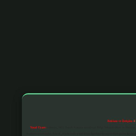
Reklam ve İletişim:
E
Yasal Uyarı:
Sitemiz, 5651 Sayılı Kanun gereğince Bilgi Teknolojileri ve İletiş
bulunmamaktadır. Ancak, üyelerimiz yazdıkları içeriklerin sorumluluğunu taşımakta