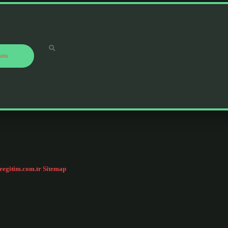
ızda
ceegitim.com.tr
Sitemap