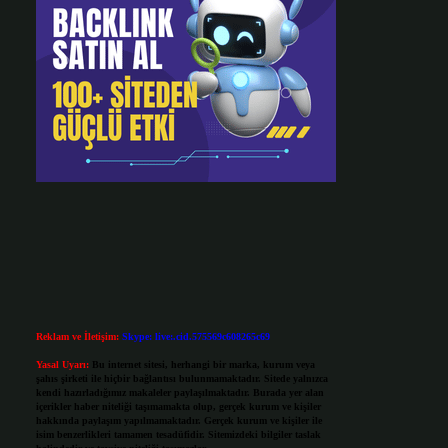
Reklam ve İletişim:
Skype: live:.cid.575569c608265c69
Yasal Uyarı:
Bu internet sitesi, herhangi bir marka, kurum veya
şahıs şirketi ile hiçbir bağlantısı bulunmamaktadır. Sitede yalnızca
kendi hazırladığımız makaleler paylaşılmaktadır. Burada yer alan
içerikler haber niteliği taşımamakta olup, gerçek kurum ve kişiler
hakkında paylaşım yapılmamaktadır. Gerçek kurum ve kişiler ile
isim benzerlikleri tamamen tesadüfidir. Sitemizdeki bilgiler taslak