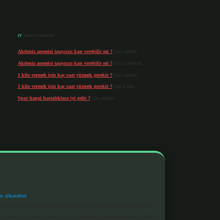
Son yorumlar
Akdeniz anemisi taşıyıcısı kan verebilir mi ?
için
admin
Akdeniz anemisi taşıyıcısı kan verebilir mi ?
için
Göktürk
1 kilo vermek için kaç saat yüzmek gerekir ?
için
admin
1 kilo vermek için kaç saat yüzmek gerekir ?
için
Uzun
Spor hangi hastalıklara iyi gelir ?
için
admin
m: @karabul
eki içerikleri proaktif olarak denetleme veya araştırma yükümlülüğümüz
a, kurum veya şahıs şirketi ile hiçbir bağlantısı bulunmamaktadır. Sitede