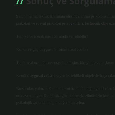
Sonuç ve Sorgulam
9 mm mermi, teknik tanımının ötesinde, insan psikolojisini an
psikoloji ve sosyal psikoloji perspektifleri, bu küçük obje ü
Tehlike ve merak nasıl bir arada var olabilir?
Korku ve güç duygusu birbirini nasıl etkiler?
Toplumsal normlar ve
sosyal etkileşim
, bireyin davranışlarını 
Kendi
duygusal zekâ
seviyemiz, tehlikeli objelerle başa çıkm
Bu sorular, yalnızca 9 mm mermi özelinde değil, genel olarak 
noktası sunuyor. Kendimizi gözlemlemek, zihnimizin korku, m
psikolojik farkındalık için değerli bir adım.