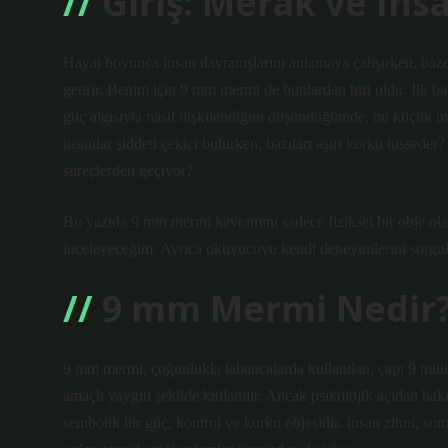
Giriş: Merak ve İns
Hayat boyunca insan davranışlarını anlamaya çalışırken, baze
getirir. Benim için 9 mm mermi de bunlardan biri oldu. İlk ba
güç algısıyla nasıl ilişkilendiğini düşündüğümde, bu küçük m
insanlar şiddeti çekici bulurken, bazıları aşırı korku hisseder
süreçlerden geçiyor?
Bu yazıda 9 mm mermi kavramını sadece fiziksel bir obje olar
inceleyeceğim. Ayrıca okuyucuyu kendi deneyimlerini sorgu
9 mm Mermi Nedir
9 mm mermi, çoğunlukla tabancalarda kullanılan, çapı 9 milim
amaçlı yaygın şekilde kullanılır. Ancak psikolojik açıdan bak
sembolik bir güç, kontrol ve korku objesidir. İnsan zihni, somu