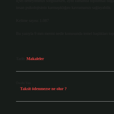
İçsel deneyiminizi sorgularken, aynı zamanda toplumsal bağ
insan psikolojisinin karmaşıklığını kavramanızı sağlayabilir.
Kelime sayısı: 1.087
Bu yazıyla 9 mm mermi nedir konusunda temel başlıkları topar
Tarih:
Makaleler
Önceki Yazı
Taksit ödenmezse ne olur ?