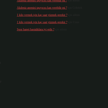
Akdeniz anemisi taşıyıcısı kan verebilir mi ?
için
admin
Akdeniz anemisi taşıyıcısı kan verebilir mi ?
için
Göktürk
1 kilo vermek için kaç saat yüzmek gerekir ?
için
admin
1 kilo vermek için kaç saat yüzmek gerekir ?
için
Uzun
Spor hangi hastalıklara iyi gelir ?
için
admin
n
e
ı