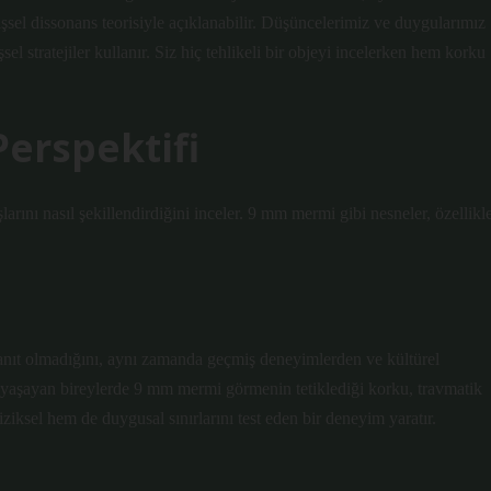
işsel dissonans teorisiyle açıklanabilir. Düşüncelerimiz ve duygularımız
sel stratejiler kullanır. Siz hiç tehlikeli bir objeyi incelerken hem korku
Perspektifi
larını nasıl şekillendirdiğini inceler. 9 mm mermi gibi nesneler, özellikl
yanıt olmadığını, aynı zamanda geçmiş deneyimlerden ve kültürel
 yaşayan bireylerde 9 mm mermi görmenin tetiklediği korku, travmatik
iziksel hem de duygusal sınırlarını test eden bir deneyim yaratır.