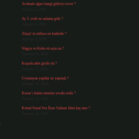
Avokado ağacı hangi gübreyi sever ?
Ağustos 5, 2026
Ay 5. evde ne anlama gelir ?
Ağustos 4, 2026
Akçay’ın nüfusu ne kadardır ?
Ağustos 3, 2026
Wagyu ve Kobe eti aynı mı ?
Temmuz 29, 2026
Koşuda atlet giyilir mi ?
Temmuz 27, 2026
Uyumayan yaşlılar ne yapmalı ?
Temmuz 26, 2026
Kuran’ı hatim etmenin sevabı nedir ?
Temmuz 25, 2026
Kemal Sunal Sen İlyas Salman filmi kaç tane ?
Temmuz 25, 2026
a