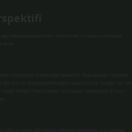
rspektifi
at ve algı mekanizmalarını inceler. 9 mm mermi söz konusu olduğunda,
ı üretir.
rteks etkileşimiyle belirlendiğini gösteriyor. Meta-analizler, bireylerin
e güç hissi de deneyimleyebileceğini ortaya koyuyor. Örneğin, bir vak
arı simüle edilmiş 9 mm mermiler, hem kaygıyı artırmış hem de karar
iş.
anlar silah ve mermi gibi tehlikeli objelerden korkarken, aynı zamanda