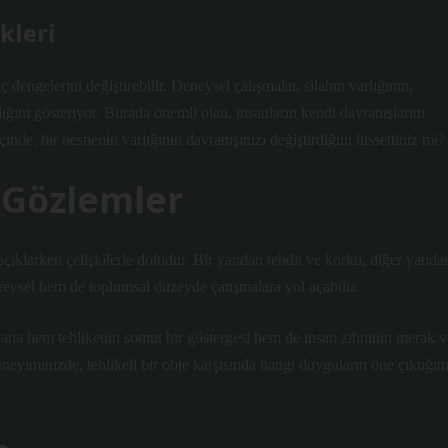
kleri
dengelerini değiştirebilir. Deneysel çalışmalar, silahın varlığının,
rdığını gösteriyor. Burada önemli olan, insanların kendi davranışlarını
nde, bir nesnenin varlığının davranışınızı değiştirdiğini hissettiniz mi?
l Gözlemler
yi açıklarken çelişkilerle doludur. Bir yandan tehdit ve korku, diğer yanda
eysel hem de toplumsal düzeyde çatışmalara yol açabilir.
na hem tehlikenin somut bir göstergesi hem de insan zihninin merak v
neyiminizde, tehlikeli bir obje karşısında hangi duyguların öne çıktığın