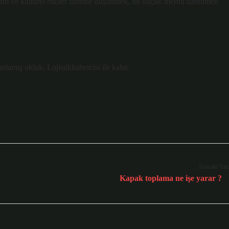
lam ve kültürel etkiler üzerine düşünmek, bu küçük mermi üzerinden
lamış olduk, Lojistikhabercisi ile kalın.
Sonraki Yaz
Kapak toplama ne işe yarar ?