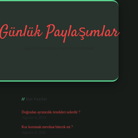
Günlük Paylaşımlar
İlginç fikirler ve hayatı kolaylaştıran pratik notlar.
Sidebar
https://elexbetgiris.org/
Son Yazılar
Doğrudan ayrımcılık örnekleri nelerdir ?
Ağustos 6, 2026
Kur korumalı mevduat bitecek mi ?
Ağustos 6, 2026