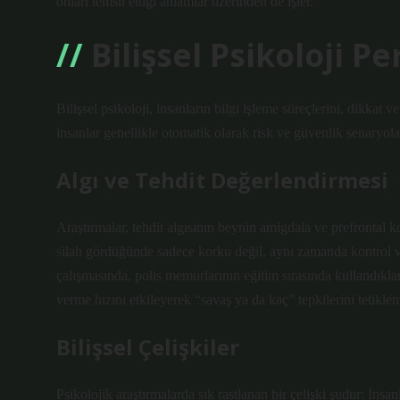
onları temsil ettiği anlamlar üzerinden de işler.
Bilişsel Psikoloji Pe
Bilişsel psikoloji, insanların bilgi işleme süreçlerini, dikk
insanlar genellikle otomatik olarak risk ve güvenlik senaryolar
Algı ve Tehdit Değerlendirmesi
Araştırmalar, tehdit algısının beynin amigdala ve prefrontal ko
silah gördüğünde sadece korku değil, aynı zamanda kontrol v
çalışmasında, polis memurlarının eğitim sırasında kullandıkl
verme hızını etkileyerek “savaş ya da kaç” tepkilerini tetiklem
Bilişsel Çelişkiler
Psikolojik araştırmalarda sık rastlanan bir çelişki şudur: İns