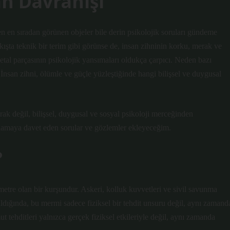
an Davranışı
n en sıradan görünen objeler bile derin psikolojik soruları gündeme
kışta teknik bir terim gibi görünse de, insan zihninin korku, merak ve
etal parçasının psikolojik yansımaları oldukça çarpıcı. Neden bazı
? İnsan zihni, ölümle ve güçle yüzleştiğinde hangi bilişsel ve duygusal
ak değil, bilişsel, duygusal ve sosyal psikoloji merceğinden
lamaya davet eden sorular ve gözlemler ekleyeceğim.
?
etre olan bir kurşundur. Askeri, kolluk kuvvetleri ve sivil savunma
ıldığında, bu mermi sadece fiziksel bir tehdit unsuru değil, aynı zamand
t tehditleri yalnızca gerçek fiziksel etkileriyle değil, aynı zamanda