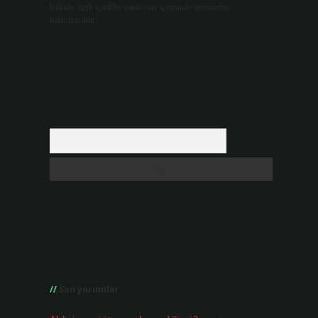
halinde, ilgili içerikler yasal süre içerisinde sitemizden
kaldırılacaktır.
Arama
Son yorumlar