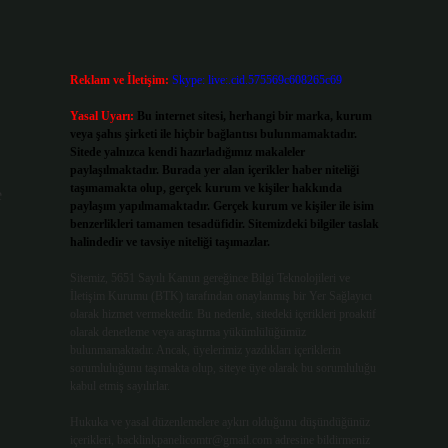
Reklam ve İletişim:
Skype: live:.cid.575569c608265c69
Yasal Uyarı:
Bu internet sitesi, herhangi bir marka, kurum
veya şahıs şirketi ile hiçbir bağlantısı bulunmamaktadır.
Sitede yalnızca kendi hazırladığımız makaleler
paylaşılmaktadır. Burada yer alan içerikler haber niteliği
taşımamakta olup, gerçek kurum ve kişiler hakkında
e
paylaşım yapılmamaktadır. Gerçek kurum ve kişiler ile isim
benzerlikleri tamamen tesadüfidir. Sitemizdeki bilgiler taslak
halindedir ve tavsiye niteliği taşımazlar.
Sitemiz, 5651 Sayılı Kanun gereğince Bilgi Teknolojileri ve
İletişim Kurumu (BTK) tarafından onaylanmış bir Yer Sağlayıcı
olarak hizmet vermektedir. Bu nedenle, sitedeki içerikleri proaktif
olarak denetleme veya araştırma yükümlülüğümüz
bulunmamaktadır. Ancak, üyelerimiz yazdıkları içeriklerin
sorumluluğunu taşımakta olup, siteye üye olarak bu sorumluluğu
kabul etmiş sayılırlar.
Hukuka ve yasal düzenlemelere aykırı olduğunu düşündüğünüz
içerikleri,
backlinkpanelicomtr@gmail.com
adresine bildirmeniz