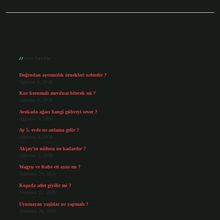
Sidebar
Son Yazılar
Doğrudan ayrımcılık örnekleri nelerdir ?
Ağustos 6, 2026
Kur korumalı mevduat bitecek mi ?
Ağustos 6, 2026
Avokado ağacı hangi gübreyi sever ?
Ağustos 5, 2026
Ay 5. evde ne anlama gelir ?
Ağustos 4, 2026
Akçay’ın nüfusu ne kadardır ?
Ağustos 3, 2026
Wagyu ve Kobe eti aynı mı ?
Temmuz 29, 2026
Koşuda atlet giyilir mi ?
Temmuz 27, 2026
Uyumayan yaşlılar ne yapmalı ?
Temmuz 26, 2026