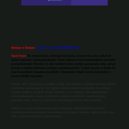
Reklam ve İletişim:
Skype: live:.cid.575569c608265c69
Yasal Uyarı:
Bu internet sitesi, herhangi bir marka, kurum veya şahıs şirketi ile
hiçbir bağlantısı bulunmamaktadır. Sitede yalnızca kendi hazırladığımız makaleler
paylaşılmaktadır. Burada yer alan içerikler haber niteliği taşımamakta olup, gerçek
kurum ve kişiler hakkında paylaşım yapılmamaktadır. Gerçek kurum ve kişiler ile
isim benzerlikleri tamamen tesadüfidir. Sitemizdeki bilgiler taslak halindedir ve
tavsiye niteliği taşımazlar.
Sitemiz, 5651 Sayılı Kanun gereğince Bilgi Teknolojileri ve İletişim Kurumu (BTK)
tarafından onaylanmış bir Yer Sağlayıcı olarak hizmet vermektedir. Bu nedenle,
sitedeki içerikleri proaktif olarak denetleme veya araştırma yükümlülüğümüz
bulunmamaktadır. Ancak, üyelerimiz yazdıkları içeriklerin sorumluluğunu
taşımakta olup, siteye üye olarak bu sorumluluğu kabul etmiş sayılırlar.
Hukuka ve yasal düzenlemelere aykırı olduğunu düşündüğünüz içerikleri,
backlinkpanelicomtr@gmail.com
adresine bildirmeniz halinde, ilgili içerikler yasal
süre içerisinde sitemizden kaldırılacaktır.