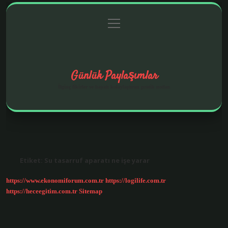
menüyü
Anasayfa
Gizlilik Politikası
Yasal Uyarı
aç
Hakkımızda
Günlük Paylaşımlar
İlginç fikirler ve hayatı kolaylaştıran pratik notlar.
Etiket:
Su tasarruf aparatı ne işe yarar
https://www.ekonomiforum.com.tr
https://logilife.com.tr
https://heceegitim.com.tr
Sitemap