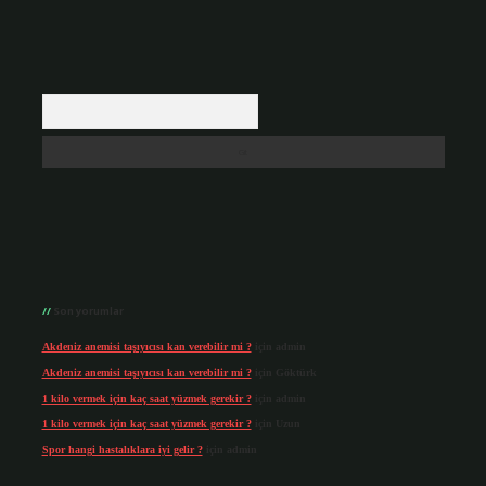
Arama
Son yorumlar
Akdeniz anemisi taşıyıcısı kan verebilir mi ?
için
admin
Akdeniz anemisi taşıyıcısı kan verebilir mi ?
için
Göktürk
1 kilo vermek için kaç saat yüzmek gerekir ?
için
admin
1 kilo vermek için kaç saat yüzmek gerekir ?
için
Uzun
Spor hangi hastalıklara iyi gelir ?
için
admin