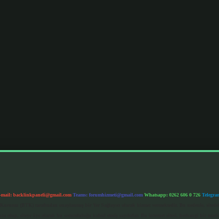
-mail:
backlinkpaneli@gmail.com
Teams:
forumhizmeti@gmail.com
Whatsapp: 0262 606 0 726
Telegra
im Kurumu (BTK) tarafından onaylanmış bir Yer Sağlayıcı olarak hizmet vermektedir. Bu nedenle, sited
 olup, siteye üye olarak bu sorumluluğu kabul etmiş sayılırlar. Bu internet sitesi, herhangi bir mark