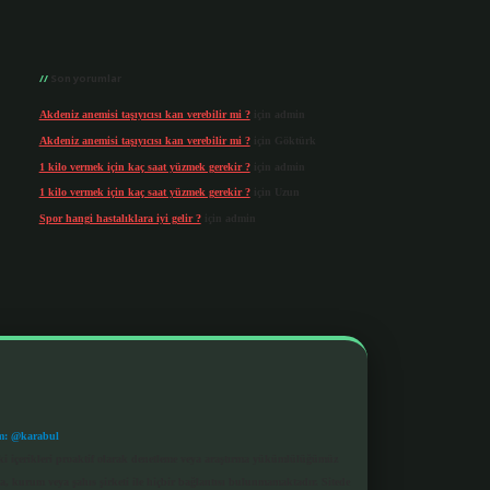
Son yorumlar
Akdeniz anemisi taşıyıcısı kan verebilir mi ?
için
admin
Akdeniz anemisi taşıyıcısı kan verebilir mi ?
için
Göktürk
1 kilo vermek için kaç saat yüzmek gerekir ?
için
admin
1 kilo vermek için kaç saat yüzmek gerekir ?
için
Uzun
Spor hangi hastalıklara iyi gelir ?
için
admin
m: @karabul
eki içerikleri proaktif olarak denetleme veya araştırma yükümlülüğümüz
a, kurum veya şahıs şirketi ile hiçbir bağlantısı bulunmamaktadır. Sitede