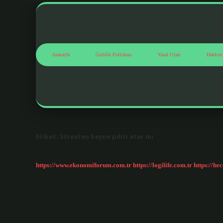
Anasayfa
Gizlilik Politikası
Yasal Uyarı
Hakkım
Etiket:
Stresten beyne pıhtı atar mı
https://www.ekonomiforum.com.tr
https://logilife.com.tr
https://he