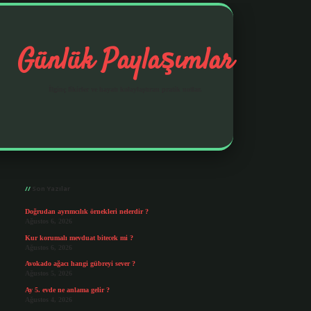
Günlük Paylaşımlar
İlginç fikirler ve hayatı kolaylaştıran pratik notlar.
Sidebar
https://elexbetgiris.org/
betbox giriş
betexp
Son Yazılar
Doğrudan ayrımcılık örnekleri nelerdir ?
Ağustos 6, 2026
Kur korumalı mevduat bitecek mi ?
Ağustos 6, 2026
Avokado ağacı hangi gübreyi sever ?
Ağustos 5, 2026
Ay 5. evde ne anlama gelir ?
Ağustos 4, 2026