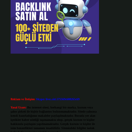
Reklam ve İletişim:
Skype: live:.cid.575569c608265c69
Yasal Uyarı:
Bu internet sitesi, herhangi bir marka, kurum veya
şahıs şirketi ile hiçbir bağlantısı bulunmamaktadır. Sitede yalnızca
kendi hazırladığımız makaleler paylaşılmaktadır. Burada yer alan
içerikler haber niteliği taşımamakta olup, gerçek kurum ve kişiler
hakkında paylaşım yapılmamaktadır. Gerçek kurum ve kişiler ile
isim benzerlikleri tamamen tesadüfidir. Sitemizdeki bilgiler taslak