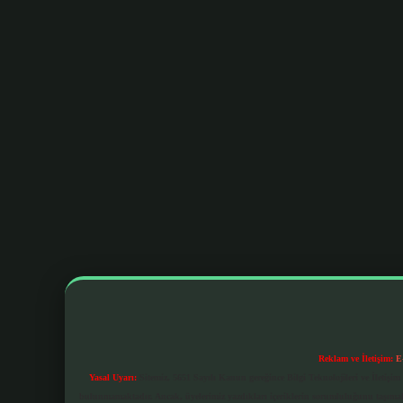
Reklam ve İletişim:
E
Yasal Uyarı:
Sitemiz, 5651 Sayılı Kanun gereğince Bilgi Teknolojileri ve İletiş
bulunmamaktadır. Ancak, üyelerimiz yazdıkları içeriklerin sorumluluğunu taşımakta