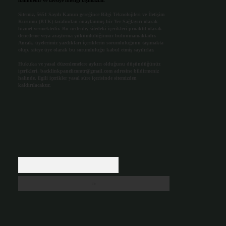
halindedir ve tavsiye niteliği taşımazlar.
Sitemiz, 5651 Sayılı Kanun gereğince Bilgi Teknolojileri ve İletişim
Kurumu (BTK) tarafından onaylanmış bir Yer Sağlayıcı olarak
hizmet vermektedir. Bu nedenle, sitedeki içerikleri proaktif olarak
denetleme veya araştırma yükümlülüğümüz bulunmamaktadır.
Ancak, üyelerimiz yazdıkları içeriklerin sorumluluğunu taşımakta
olup, siteye üye olarak bu sorumluluğu kabul etmiş sayılırlar.
Hukuka ve yasal düzenlemelere aykırı olduğunu düşündüğünüz
içerikleri,
backlinkpanelicomtr@gmail.com
adresine bildirmeniz
halinde, ilgili içerikler yasal süre içerisinde sitemizden
kaldırılacaktır.
Arama