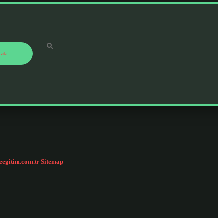
ızda
ceegitim.com.tr
Sitemap