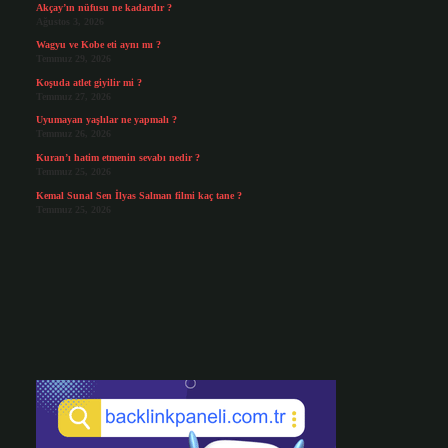
Akçay’ın nüfusu ne kadardır ?
Ağustos 3, 2026
Wagyu ve Kobe eti aynı mı ?
Temmuz 29, 2026
Koşuda atlet giyilir mi ?
Temmuz 27, 2026
Uyumayan yaşlılar ne yapmalı ?
Temmuz 26, 2026
Kuran’ı hatim etmenin sevabı nedir ?
Temmuz 25, 2026
Kemal Sunal Sen İlyas Salman filmi kaç tane ?
Temmuz 25, 2026