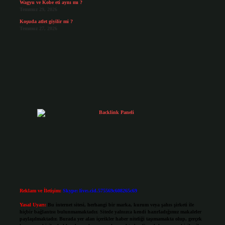
Wagyu ve Kobe eti aynı mı ?
Temmuz 29, 2026
Koşuda atlet giyilir mi ?
Temmuz 27, 2026
Reklam ve İletişim:
Skype: live:.cid.575569c608265c69
Yasal Uyarı:
Bu internet sitesi, herhangi bir marka, kurum veya şahıs şirketi ile
hiçbir bağlantısı bulunmamaktadır. Sitede yalnızca kendi hazırladığımız makaleler
paylaşılmaktadır. Burada yer alan içerikler haber niteliği taşımamakta olup, gerçek