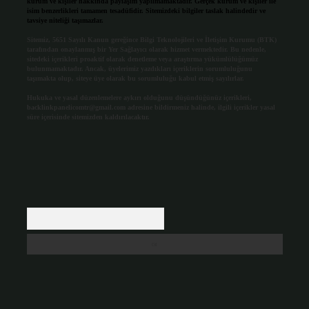
kurum ve kişiler hakkında paylaşım yapılmamaktadır. Gerçek kurum ve kişiler ile
isim benzerlikleri tamamen tesadüfidir. Sitemizdeki bilgiler taslak halindedir ve
tavsiye niteliği taşımazlar.
Sitemiz, 5651 Sayılı Kanun gereğince Bilgi Teknolojileri ve İletişim Kurumu (BTK)
tarafından onaylanmış bir Yer Sağlayıcı olarak hizmet vermektedir. Bu nedenle,
sitedeki içerikleri proaktif olarak denetleme veya araştırma yükümlülüğümüz
bulunmamaktadır. Ancak, üyelerimiz yazdıkları içeriklerin sorumluluğunu
taşımakta olup, siteye üye olarak bu sorumluluğu kabul etmiş sayılırlar.
Hukuka ve yasal düzenlemelere aykırı olduğunu düşündüğünüz içerikleri,
backlinkpanelicomtr@gmail.com
adresine bildirmeniz halinde, ilgili içerikler yasal
süre içerisinde sitemizden kaldırılacaktır.
Arama