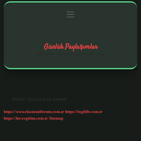
menüyü
Anasayfa
Gizlilik Politikası
Yasal Uyarı
aç
Hakkımızda
Günlük Paylaşımlar
İlginç fikirler ve hayatı kolaylaştıran pratik notlar.
Etiket:
Pint bira ne demek
https://www.ekonomiforum.com.tr
https://logilife.com.tr
https://heceegitim.com.tr
Sitemap