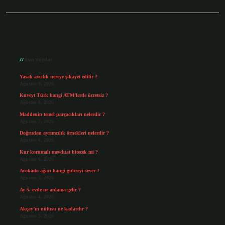
Sidebar
Son Yazılar
Yasak avcılık nereye şikayet edilir ?
Ağustos 9, 2026
Kuveyt Türk hangi ATM’lerde ücretsiz ?
Ağustos 8, 2026
Maddenin temel parçacıkları nelerdir ?
Ağustos 7, 2026
Doğrudan ayrımcılık örnekleri nelerdir ?
Ağustos 6, 2026
Kur korumalı mevduat bitecek mi ?
Ağustos 6, 2026
Avokado ağacı hangi gübreyi sever ?
Ağustos 5, 2026
Ay 5. evde ne anlama gelir ?
Ağustos 4, 2026
Akçay’ın nüfusu ne kadardır ?
Ağustos 3, 2026