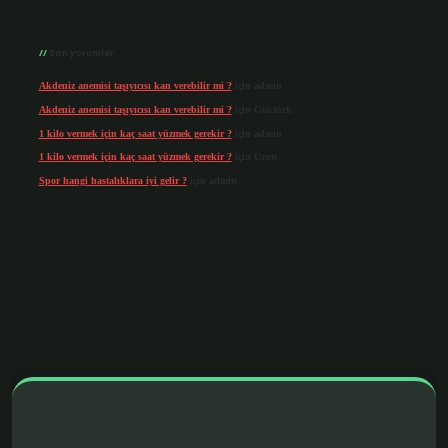
Son yorumlar
Akdeniz anemisi taşıyıcısı kan verebilir mi ?
için
admin
Akdeniz anemisi taşıyıcısı kan verebilir mi ?
için
Göktürk
1 kilo vermek için kaç saat yüzmek gerekir ?
için
admin
1 kilo vermek için kaç saat yüzmek gerekir ?
için
Uzun
Spor hangi hastalıklara iyi gelir ?
için
admin
ris.org/
betbox giriş
betexper yeni giriş