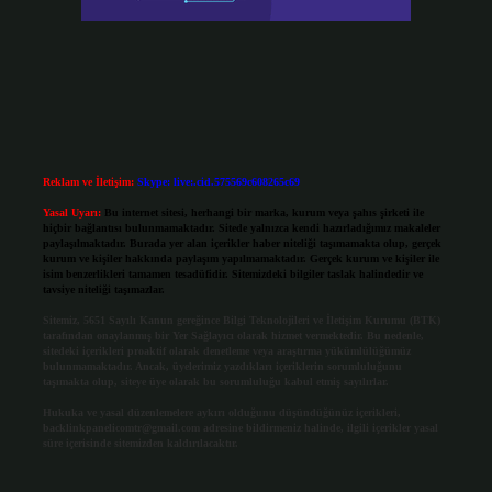
Reklam ve İletişim:
Skype: live:.cid.575569c608265c69
Yasal Uyarı:
Bu internet sitesi, herhangi bir marka, kurum veya şahıs şirketi ile
hiçbir bağlantısı bulunmamaktadır. Sitede yalnızca kendi hazırladığımız makaleler
paylaşılmaktadır. Burada yer alan içerikler haber niteliği taşımamakta olup, gerçek
kurum ve kişiler hakkında paylaşım yapılmamaktadır. Gerçek kurum ve kişiler ile
isim benzerlikleri tamamen tesadüfidir. Sitemizdeki bilgiler taslak halindedir ve
tavsiye niteliği taşımazlar.
Sitemiz, 5651 Sayılı Kanun gereğince Bilgi Teknolojileri ve İletişim Kurumu (BTK)
tarafından onaylanmış bir Yer Sağlayıcı olarak hizmet vermektedir. Bu nedenle,
sitedeki içerikleri proaktif olarak denetleme veya araştırma yükümlülüğümüz
bulunmamaktadır. Ancak, üyelerimiz yazdıkları içeriklerin sorumluluğunu
taşımakta olup, siteye üye olarak bu sorumluluğu kabul etmiş sayılırlar.
Hukuka ve yasal düzenlemelere aykırı olduğunu düşündüğünüz içerikleri,
backlinkpanelicomtr@gmail.com
adresine bildirmeniz halinde, ilgili içerikler yasal
süre içerisinde sitemizden kaldırılacaktır.