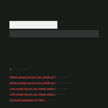
Arama
Son yorumlar
Akdeniz anemisi taşıyıcısı kan verebilir mi ?
için
admin
Akdeniz anemisi taşıyıcısı kan verebilir mi ?
için
Göktürk
1 kilo vermek için kaç saat yüzmek gerekir ?
için
admin
1 kilo vermek için kaç saat yüzmek gerekir ?
için
Uzun
Spor hangi hastalıklara iyi gelir ?
için
admin