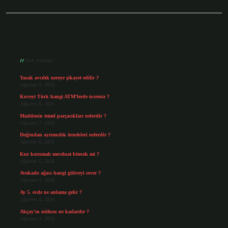
Sidebar
Son Yazılar
Yasak avcılık nereye şikayet edilir ?
Ağustos 9, 2026
Kuveyt Türk hangi ATM’lerde ücretsiz ?
Ağustos 8, 2026
Maddenin temel parçacıkları nelerdir ?
Ağustos 7, 2026
Doğrudan ayrımcılık örnekleri nelerdir ?
Ağustos 6, 2026
Kur korumalı mevduat bitecek mi ?
Ağustos 6, 2026
Avokado ağacı hangi gübreyi sever ?
Ağustos 5, 2026
Ay 5. evde ne anlama gelir ?
Ağustos 4, 2026
Akçay’ın nüfusu ne kadardır ?
Ağustos 3, 2026