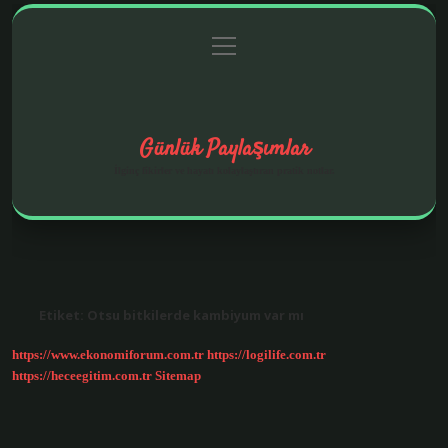
menüyü
Anasayfa
Gizlilik Politikası
Yasal Uyarı
aç
Hakkımızda
Günlük Paylaşımlar
İlginç fikirler ve hayatı kolaylaştıran pratik notlar.
Etiket:
Otsu bitkilerde kambiyum var mı
https://www.ekonomiforum.com.tr
https://logilife.com.tr
https://heceegitim.com.tr
Sitemap