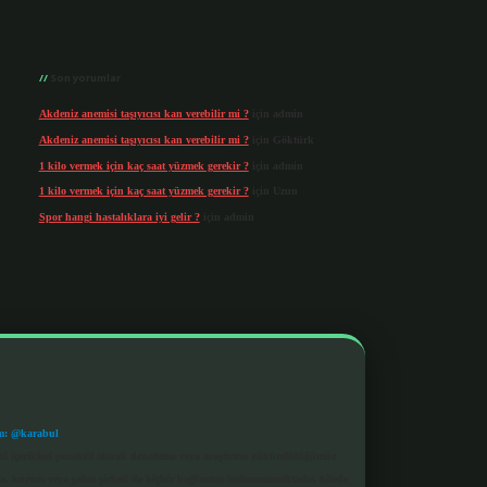
Son yorumlar
Akdeniz anemisi taşıyıcısı kan verebilir mi ?
için
admin
Akdeniz anemisi taşıyıcısı kan verebilir mi ?
için
Göktürk
1 kilo vermek için kaç saat yüzmek gerekir ?
için
admin
1 kilo vermek için kaç saat yüzmek gerekir ?
için
Uzun
Spor hangi hastalıklara iyi gelir ?
için
admin
m: @karabul
eki içerikleri proaktif olarak denetleme veya araştırma yükümlülüğümüz
a, kurum veya şahıs şirketi ile hiçbir bağlantısı bulunmamaktadır. Sitede