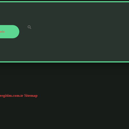
ızda
ceegitim.com.tr
Sitemap