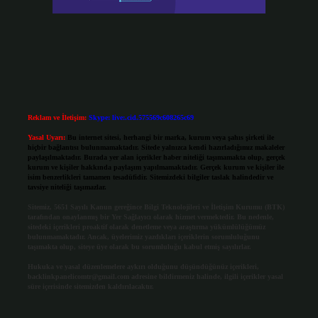
Reklam ve İletişim:
Skype: live:.cid.575569c608265c69
Yasal Uyarı:
Bu internet sitesi, herhangi bir marka, kurum veya şahıs şirketi ile
hiçbir bağlantısı bulunmamaktadır. Sitede yalnızca kendi hazırladığımız makaleler
paylaşılmaktadır. Burada yer alan içerikler haber niteliği taşımamakta olup, gerçek
kurum ve kişiler hakkında paylaşım yapılmamaktadır. Gerçek kurum ve kişiler ile
isim benzerlikleri tamamen tesadüfidir. Sitemizdeki bilgiler taslak halindedir ve
tavsiye niteliği taşımazlar.
Sitemiz, 5651 Sayılı Kanun gereğince Bilgi Teknolojileri ve İletişim Kurumu (BTK)
tarafından onaylanmış bir Yer Sağlayıcı olarak hizmet vermektedir. Bu nedenle,
sitedeki içerikleri proaktif olarak denetleme veya araştırma yükümlülüğümüz
bulunmamaktadır. Ancak, üyelerimiz yazdıkları içeriklerin sorumluluğunu
taşımakta olup, siteye üye olarak bu sorumluluğu kabul etmiş sayılırlar.
Hukuka ve yasal düzenlemelere aykırı olduğunu düşündüğünüz içerikleri,
backlinkpanelicomtr@gmail.com
adresine bildirmeniz halinde, ilgili içerikler yasal
süre içerisinde sitemizden kaldırılacaktır.