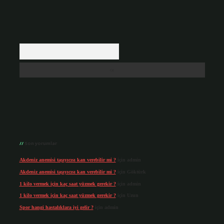
Arama
Son yorumlar
Akdeniz anemisi taşıyıcısı kan verebilir mi ?
için
admin
Akdeniz anemisi taşıyıcısı kan verebilir mi ?
için
Göktürk
1 kilo vermek için kaç saat yüzmek gerekir ?
için
admin
1 kilo vermek için kaç saat yüzmek gerekir ?
için
Uzun
Spor hangi hastalıklara iyi gelir ?
için
admin