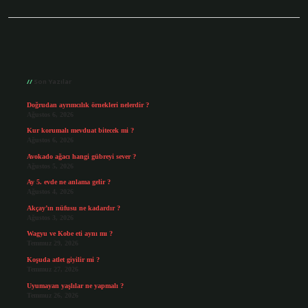
Sidebar
Son Yazılar
Doğrudan ayrımcılık örnekleri nelerdir ?
Ağustos 6, 2026
Kur korumalı mevduat bitecek mi ?
Ağustos 6, 2026
Avokado ağacı hangi gübreyi sever ?
Ağustos 5, 2026
Ay 5. evde ne anlama gelir ?
Ağustos 4, 2026
Akçay’ın nüfusu ne kadardır ?
Ağustos 3, 2026
Wagyu ve Kobe eti aynı mı ?
Temmuz 29, 2026
Koşuda atlet giyilir mi ?
Temmuz 27, 2026
Uyumayan yaşlılar ne yapmalı ?
Temmuz 26, 2026