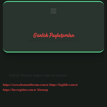
menüyü
Anasayfa
Gizlilik Politikası
Yasal Uyarı
aç
Hakkımızda
Günlük Paylaşımlar
İlginç fikirler ve hayatı kolaylaştıran pratik notlar.
Etiket:
Manevi değeri olan ne demek
https://www.ekonomiforum.com.tr
https://logilife.com.tr
https://heceegitim.com.tr
Sitemap