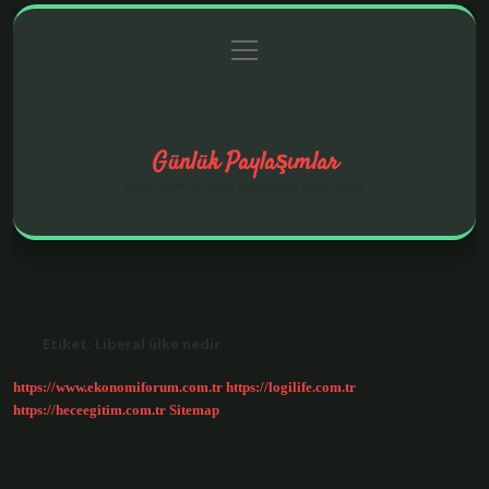
menüyü
Anasayfa
Gizlilik Politikası
Yasal Uyarı
aç
Hakkımızda
Günlük Paylaşımlar
İlginç fikirler ve hayatı kolaylaştıran pratik notlar.
Etiket:
Liberal ülke nedir
https://www.ekonomiforum.com.tr
https://logilife.com.tr
https://heceegitim.com.tr
Sitemap