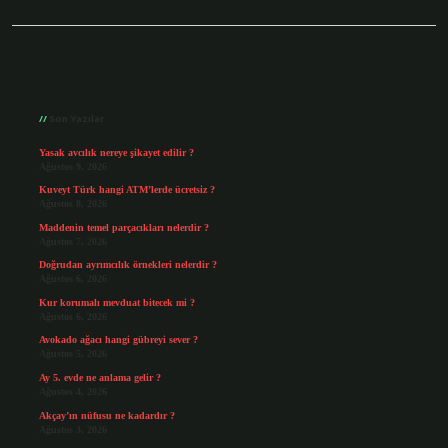
Sidebar
Son Yazılar
Yasak avcılık nereye şikayet edilir ?
Ağustos 9, 2026
Kuveyt Türk hangi ATM’lerde ücretsiz ?
Ağustos 8, 2026
Maddenin temel parçacıkları nelerdir ?
Ağustos 7, 2026
Doğrudan ayrımcılık örnekleri nelerdir ?
Ağustos 6, 2026
Kur korumalı mevduat bitecek mi ?
Ağustos 6, 2026
Avokado ağacı hangi gübreyi sever ?
Ağustos 5, 2026
Ay 5. evde ne anlama gelir ?
Ağustos 4, 2026
Akçay’ın nüfusu ne kadardır ?
Ağustos 3, 2026