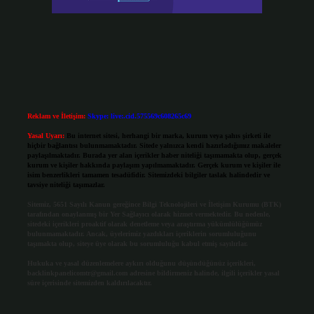
Reklam ve İletişim:
Skype: live:.cid.575569c608265c69
Yasal Uyarı:
Bu internet sitesi, herhangi bir marka, kurum veya şahıs şirketi ile
hiçbir bağlantısı bulunmamaktadır. Sitede yalnızca kendi hazırladığımız makaleler
paylaşılmaktadır. Burada yer alan içerikler haber niteliği taşımamakta olup, gerçek
kurum ve kişiler hakkında paylaşım yapılmamaktadır. Gerçek kurum ve kişiler ile
isim benzerlikleri tamamen tesadüfidir. Sitemizdeki bilgiler taslak halindedir ve
tavsiye niteliği taşımazlar.
Sitemiz, 5651 Sayılı Kanun gereğince Bilgi Teknolojileri ve İletişim Kurumu (BTK)
tarafından onaylanmış bir Yer Sağlayıcı olarak hizmet vermektedir. Bu nedenle,
sitedeki içerikleri proaktif olarak denetleme veya araştırma yükümlülüğümüz
bulunmamaktadır. Ancak, üyelerimiz yazdıkları içeriklerin sorumluluğunu
taşımakta olup, siteye üye olarak bu sorumluluğu kabul etmiş sayılırlar.
Hukuka ve yasal düzenlemelere aykırı olduğunu düşündüğünüz içerikleri,
backlinkpanelicomtr@gmail.com
adresine bildirmeniz halinde, ilgili içerikler yasal
süre içerisinde sitemizden kaldırılacaktır.