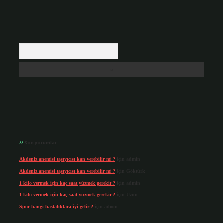
Arama
Son yorumlar
Akdeniz anemisi taşıyıcısı kan verebilir mi ?
için
admin
Akdeniz anemisi taşıyıcısı kan verebilir mi ?
için
Göktürk
1 kilo vermek için kaç saat yüzmek gerekir ?
için
admin
1 kilo vermek için kaç saat yüzmek gerekir ?
için
Uzun
Spor hangi hastalıklara iyi gelir ?
için
admin