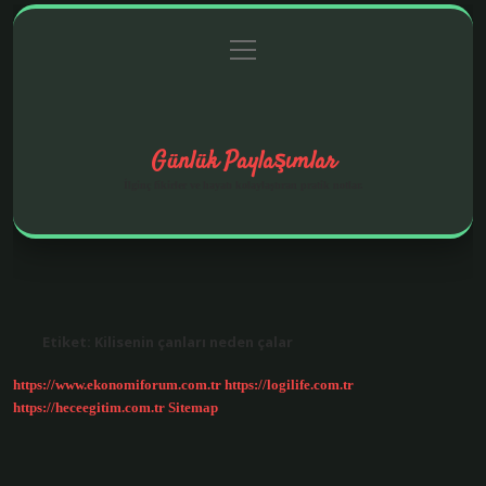
menüyü
Anasayfa
Gizlilik Politikası
Yasal Uyarı
aç
Hakkımızda
Günlük Paylaşımlar
İlginç fikirler ve hayatı kolaylaştıran pratik notlar.
Etiket:
Kilisenin çanları neden çalar
https://www.ekonomiforum.com.tr
https://logilife.com.tr
https://heceegitim.com.tr
Sitemap