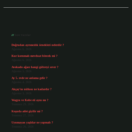
Sidebar
Son Yazılar
Doğrudan ayrımcılık örnekleri nelerdir ?
Ağustos 6, 2026
Kur korumalı mevduat bitecek mi ?
Ağustos 6, 2026
Avokado ağacı hangi gübreyi sever ?
Ağustos 5, 2026
Ay 5. evde ne anlama gelir ?
Ağustos 4, 2026
Akçay’ın nüfusu ne kadardır ?
Ağustos 3, 2026
Wagyu ve Kobe eti aynı mı ?
Temmuz 29, 2026
Koşuda atlet giyilir mi ?
Temmuz 27, 2026
Uyumayan yaşlılar ne yapmalı ?
Temmuz 26, 2026