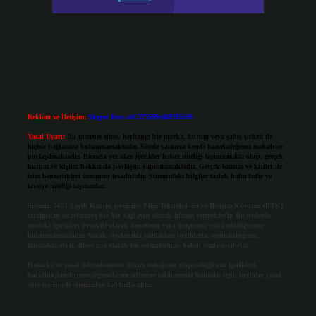
Reklam ve İletişim:
Skype: live:.cid.575569c608265c69
Yasal Uyarı:
Bu internet sitesi, herhangi bir marka, kurum veya şahıs şirketi ile
hiçbir bağlantısı bulunmamaktadır. Sitede yalnızca kendi hazırladığımız makaleler
paylaşılmaktadır. Burada yer alan içerikler haber niteliği taşımamakta olup, gerçek
kurum ve kişiler hakkında paylaşım yapılmamaktadır. Gerçek kurum ve kişiler ile
isim benzerlikleri tamamen tesadüfidir. Sitemizdeki bilgiler taslak halindedir ve
tavsiye niteliği taşımazlar.
Sitemiz, 5651 Sayılı Kanun gereğince Bilgi Teknolojileri ve İletişim Kurumu (BTK)
tarafından onaylanmış bir Yer Sağlayıcı olarak hizmet vermektedir. Bu nedenle,
sitedeki içerikleri proaktif olarak denetleme veya araştırma yükümlülüğümüz
bulunmamaktadır. Ancak, üyelerimiz yazdıkları içeriklerin sorumluluğunu
taşımakta olup, siteye üye olarak bu sorumluluğu kabul etmiş sayılırlar.
Hukuka ve yasal düzenlemelere aykırı olduğunu düşündüğünüz içerikleri,
backlinkpanelicomtr@gmail.com
adresine bildirmeniz halinde, ilgili içerikler yasal
süre içerisinde sitemizden kaldırılacaktır.