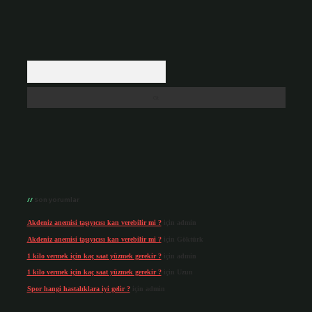
Arama
Son yorumlar
Akdeniz anemisi taşıyıcısı kan verebilir mi ?
için
admin
Akdeniz anemisi taşıyıcısı kan verebilir mi ?
için
Göktürk
1 kilo vermek için kaç saat yüzmek gerekir ?
için
admin
1 kilo vermek için kaç saat yüzmek gerekir ?
için
Uzun
Spor hangi hastalıklara iyi gelir ?
için
admin