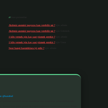
Son yorumlar
Akdeniz anemisi taşıyıcısı kan verebilir mi ?
için
admin
Akdeniz anemisi taşıyıcısı kan verebilir mi ?
için
Göktürk
1 kilo vermek için kaç saat yüzmek gerekir ?
için
admin
1 kilo vermek için kaç saat yüzmek gerekir ?
için
Uzun
Spor hangi hastalıklara iyi gelir ?
için
admin
m: @karabul
eki içerikleri proaktif olarak denetleme veya araştırma yükümlülüğümüz
a, kurum veya şahıs şirketi ile hiçbir bağlantısı bulunmamaktadır. Sitede