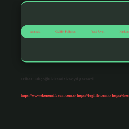
Anasayfa
Gizlilik Politikası
Yasal Uyarı
Hakkım
Etiket:
Kılıçoğlu kiremit kaç yıl garantili
https://www.ekonomiforum.com.tr
https://logilife.com.tr
https://he