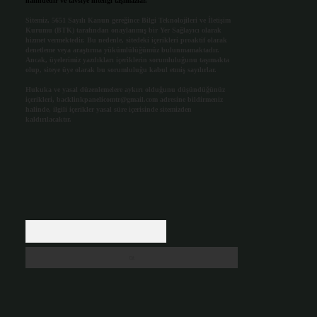
halindedir ve tavsiye niteliği taşımazlar.
Sitemiz, 5651 Sayılı Kanun gereğince Bilgi Teknolojileri ve İletişim
Kurumu (BTK) tarafından onaylanmış bir Yer Sağlayıcı olarak
hizmet vermektedir. Bu nedenle, sitedeki içerikleri proaktif olarak
denetleme veya araştırma yükümlülüğümüz bulunmamaktadır.
Ancak, üyelerimiz yazdıkları içeriklerin sorumluluğunu taşımakta
olup, siteye üye olarak bu sorumluluğu kabul etmiş sayılırlar.
Hukuka ve yasal düzenlemelere aykırı olduğunu düşündüğünüz
içerikleri,
backlinkpanelicomtr@gmail.com
adresine bildirmeniz
halinde, ilgili içerikler yasal süre içerisinde sitemizden
kaldırılacaktır.
Arama