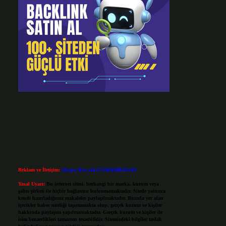
Reklam ve İletişim:
Skype: live:.cid.575569c608265c69
Yasal Uyarı:
Bu internet sitesi, herhangi bir marka, kurum veya
şahıs şirketi ile hiçbir bağlantısı bulunmamaktadır. Sitede yalnızca
kendi hazırladığımız makaleler paylaşılmaktadır. Burada yer alan
içerikler haber niteliği taşımamakta olup, gerçek kurum ve kişiler
hakkında paylaşım yapılmamaktadır. Gerçek kurum ve kişiler ile
isim benzerlikleri tamamen tesadüfidir. Sitemizdeki bilgiler taslak