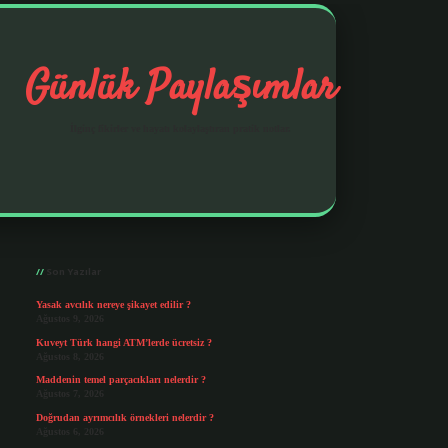
Günlük Paylaşımlar
İlginç fikirler ve hayatı kolaylaştıran pratik notlar.
Sidebar
https://elexbetgiris.org/
betbox giriş
betexp
Son Yazılar
Yasak avcılık nereye şikayet edilir ?
Ağustos 9, 2026
Kuveyt Türk hangi ATM’lerde ücretsiz ?
Ağustos 8, 2026
Maddenin temel parçacıkları nelerdir ?
Ağustos 7, 2026
Doğrudan ayrımcılık örnekleri nelerdir ?
Ağustos 6, 2026