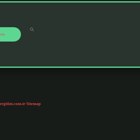
ızda
ceegitim.com.tr
Sitemap