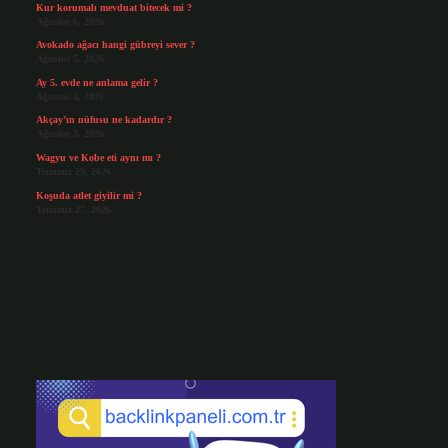
Kur korumalı mevduat bitecek mi ?
Ağustos 6, 2026
Avokado ağacı hangi gübreyi sever ?
Ağustos 5, 2026
Ay 5. evde ne anlama gelir ?
Ağustos 4, 2026
Akçay’ın nüfusu ne kadardır ?
Ağustos 3, 2026
Wagyu ve Kobe eti aynı mı ?
Temmuz 29, 2026
Koşuda atlet giyilir mi ?
Temmuz 27, 2026