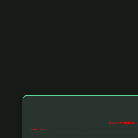
Reklam ve İletişim:
E
Yasal Uyarı:
Sitemiz, 5651 Sayılı Kanun gereğince Bilgi Teknolojileri ve İletiş
bulunmamaktadır. Ancak, üyelerimiz yazdıkları içeriklerin sorumluluğunu taşımakta