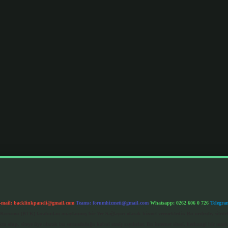
-mail:
backlinkpaneli@gmail.com
Teams:
forumhizmeti@gmail.com
Whatsapp: 0262 606 0 726
Telegra
im Kurumu (BTK) tarafından onaylanmış bir Yer Sağlayıcı olarak hizmet vermektedir. Bu nedenle, sited
 olup, siteye üye olarak bu sorumluluğu kabul etmiş sayılırlar. Bu internet sitesi, herhangi bir mark