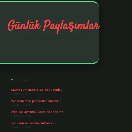
Günlük Paylaşımlar
İlginç fikirler ve hayatı kolaylaştıran pratik notlar.
Sidebar
https://elexbetgiris.org/
betbox giriş
betexp
Son Yazılar
Kuveyt Türk hangi ATM’lerde ücretsiz ?
Ağustos 8, 2026
Maddenin temel parçacıkları nelerdir ?
Ağustos 7, 2026
Doğrudan ayrımcılık örnekleri nelerdir ?
Ağustos 6, 2026
Kur korumalı mevduat bitecek mi ?
Ağustos 6, 2026