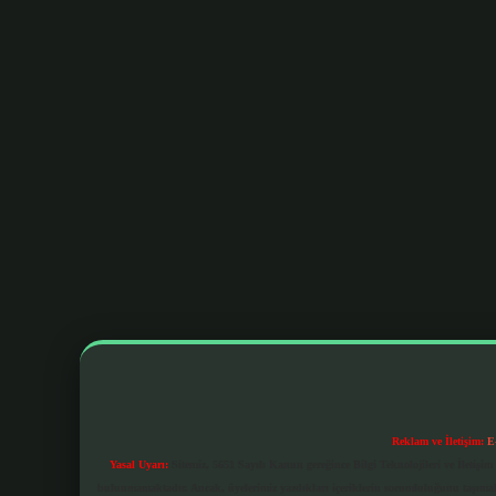
Reklam ve İletişim:
E
Yasal Uyarı:
Sitemiz, 5651 Sayılı Kanun gereğince Bilgi Teknolojileri ve İletiş
bulunmamaktadır. Ancak, üyelerimiz yazdıkları içeriklerin sorumluluğunu taşımakta