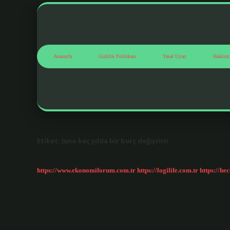
Anasayfa
Gizlilik Politikası
Yasal Uyarı
Hakkım
Etiket:
Juno kaç yılda bir burç değiştirir
https://www.ekonomiforum.com.tr
https://logilife.com.tr
https://he