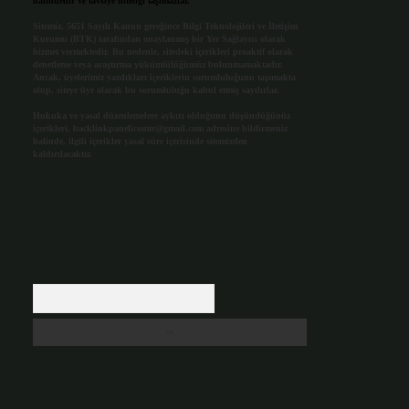
halindedir ve tavsiye niteliği taşımazlar.
Sitemiz, 5651 Sayılı Kanun gereğince Bilgi Teknolojileri ve İletişim
Kurumu (BTK) tarafından onaylanmış bir Yer Sağlayıcı olarak
hizmet vermektedir. Bu nedenle, sitedeki içerikleri proaktif olarak
denetleme veya araştırma yükümlülüğümüz bulunmamaktadır.
Ancak, üyelerimiz yazdıkları içeriklerin sorumluluğunu taşımakta
olup, siteye üye olarak bu sorumluluğu kabul etmiş sayılırlar.
Hukuka ve yasal düzenlemelere aykırı olduğunu düşündüğünüz
içerikleri,
backlinkpanelicomtr@gmail.com
adresine bildirmeniz
halinde, ilgili içerikler yasal süre içerisinde sitemizden
kaldırılacaktır.
Arama