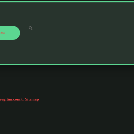
ızda
ceegitim.com.tr
Sitemap