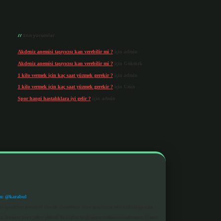
Son yorumlar
Akdeniz anemisi taşıyıcısı kan verebilir mi ?
için
admin
Akdeniz anemisi taşıyıcısı kan verebilir mi ?
için
Göktürk
1 kilo vermek için kaç saat yüzmek gerekir ?
için
admin
1 kilo vermek için kaç saat yüzmek gerekir ?
için
Uzun
Spor hangi hastalıklara iyi gelir ?
için
admin
m: @karabul
eki içerikleri proaktif olarak denetleme veya araştırma yükümlülüğümüz
a, kurum veya şahıs şirketi ile hiçbir bağlantısı bulunmamaktadır. Sitede