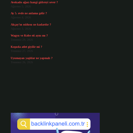
Avokado ağacı hangi gübreyi sever ?
Ağustos 5, 2026
Ay 5. evde ne anlama gelir ?
Ağustos 4, 2026
Akçay’ın nüfusu ne kadardır ?
Ağustos 3, 2026
Wagyu ve Kobe eti aynı mı ?
Temmuz 29, 2026
Koşuda atlet giyilir mi ?
Temmuz 27, 2026
Uyumayan yaşlılar ne yapmalı ?
Temmuz 26, 2026