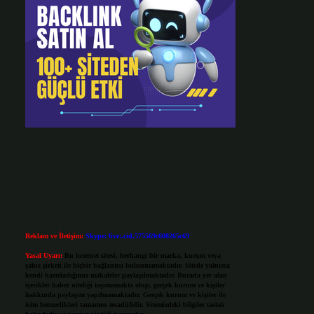
Reklam ve İletişim:
Skype: live:.cid.575569c608265c69
Yasal Uyarı:
Bu internet sitesi, herhangi bir marka, kurum veya
şahıs şirketi ile hiçbir bağlantısı bulunmamaktadır. Sitede yalnızca
kendi hazırladığımız makaleler paylaşılmaktadır. Burada yer alan
içerikler haber niteliği taşımamakta olup, gerçek kurum ve kişiler
hakkında paylaşım yapılmamaktadır. Gerçek kurum ve kişiler ile
isim benzerlikleri tamamen tesadüfidir. Sitemizdeki bilgiler taslak