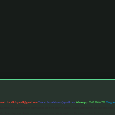
-mail:
backlinkpaneli@gmail.com
Teams:
forumhizmeti@gmail.com
Whatsapp: 0262 606 0 726
Telegra
im Kurumu (BTK) tarafından onaylanmış bir Yer Sağlayıcı olarak hizmet vermektedir. Bu nedenle, sited
 olup, siteye üye olarak bu sorumluluğu kabul etmiş sayılırlar. Bu internet sitesi, herhangi bir mark