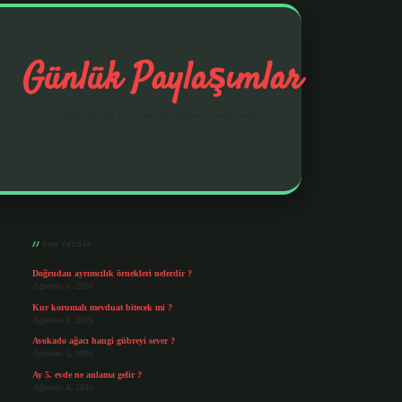
Günlük Paylaşımlar
İlginç fikirler ve hayatı kolaylaştıran pratik notlar.
Sidebar
https://elexbetgiris.org/
betbox giriş
betexpe
Son Yazılar
Doğrudan ayrımcılık örnekleri nelerdir ?
Ağustos 6, 2026
Kur korumalı mevduat bitecek mi ?
Ağustos 6, 2026
Avokado ağacı hangi gübreyi sever ?
Ağustos 5, 2026
Ay 5. evde ne anlama gelir ?
Ağustos 4, 2026