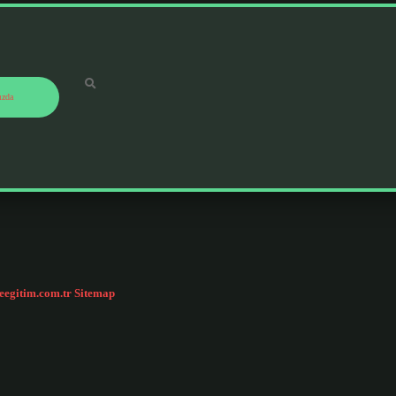
ızda
ceegitim.com.tr
Sitemap