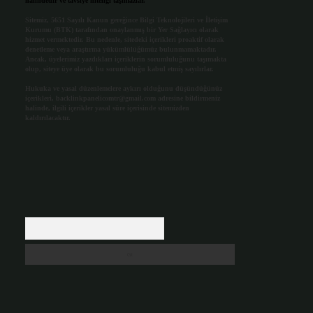
halindedir ve tavsiye niteliği taşımazlar.
Sitemiz, 5651 Sayılı Kanun gereğince Bilgi Teknolojileri ve İletişim
Kurumu (BTK) tarafından onaylanmış bir Yer Sağlayıcı olarak
hizmet vermektedir. Bu nedenle, sitedeki içerikleri proaktif olarak
denetleme veya araştırma yükümlülüğümüz bulunmamaktadır.
Ancak, üyelerimiz yazdıkları içeriklerin sorumluluğunu taşımakta
olup, siteye üye olarak bu sorumluluğu kabul etmiş sayılırlar.
Hukuka ve yasal düzenlemelere aykırı olduğunu düşündüğünüz
içerikleri,
backlinkpanelicomtr@gmail.com
adresine bildirmeniz
halinde, ilgili içerikler yasal süre içerisinde sitemizden
kaldırılacaktır.
Arama