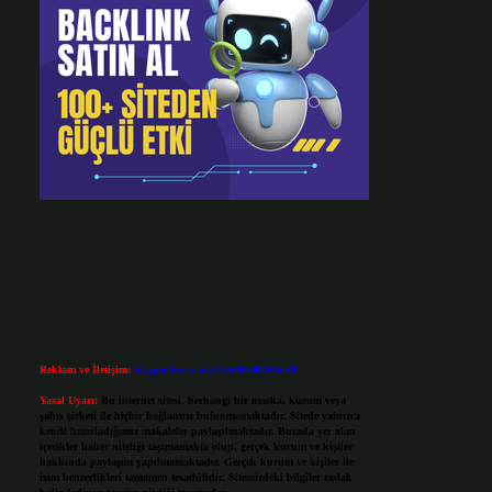
Reklam ve İletişim:
Skype: live:.cid.575569c608265c69
Yasal Uyarı:
Bu internet sitesi, herhangi bir marka, kurum veya
şahıs şirketi ile hiçbir bağlantısı bulunmamaktadır. Sitede yalnızca
kendi hazırladığımız makaleler paylaşılmaktadır. Burada yer alan
içerikler haber niteliği taşımamakta olup, gerçek kurum ve kişiler
hakkında paylaşım yapılmamaktadır. Gerçek kurum ve kişiler ile
isim benzerlikleri tamamen tesadüfidir. Sitemizdeki bilgiler taslak