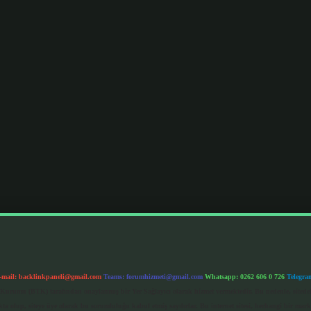
-mail:
backlinkpaneli@gmail.com
Teams:
forumhizmeti@gmail.com
Whatsapp: 0262 606 0 726
Telegra
im Kurumu (BTK) tarafından onaylanmış bir Yer Sağlayıcı olarak hizmet vermektedir. Bu nedenle, sited
 olup, siteye üye olarak bu sorumluluğu kabul etmiş sayılırlar. Bu internet sitesi, herhangi bir mark