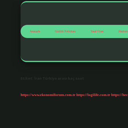
Anasayfa
Gizlilik Politikası
Yasal Uyarı
Hakkım
Etiket:
İran Türkiye arası kaç saat
https://www.ekonomiforum.com.tr
https://logilife.com.tr
https://he