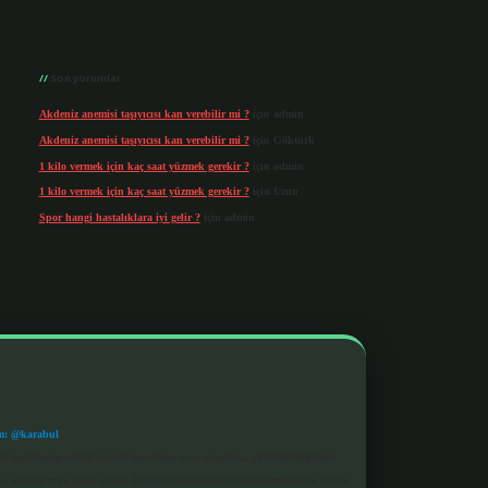
Son yorumlar
Akdeniz anemisi taşıyıcısı kan verebilir mi ?
için
admin
Akdeniz anemisi taşıyıcısı kan verebilir mi ?
için
Göktürk
1 kilo vermek için kaç saat yüzmek gerekir ?
için
admin
1 kilo vermek için kaç saat yüzmek gerekir ?
için
Uzun
Spor hangi hastalıklara iyi gelir ?
için
admin
m: @karabul
eki içerikleri proaktif olarak denetleme veya araştırma yükümlülüğümüz
a, kurum veya şahıs şirketi ile hiçbir bağlantısı bulunmamaktadır. Sitede