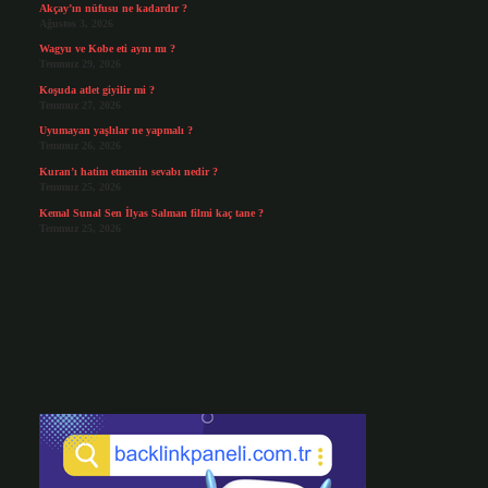
Akçay’ın nüfusu ne kadardır ?
Ağustos 3, 2026
Wagyu ve Kobe eti aynı mı ?
Temmuz 29, 2026
Koşuda atlet giyilir mi ?
Temmuz 27, 2026
Uyumayan yaşlılar ne yapmalı ?
Temmuz 26, 2026
Kuran’ı hatim etmenin sevabı nedir ?
Temmuz 25, 2026
Kemal Sunal Sen İlyas Salman filmi kaç tane ?
Temmuz 25, 2026