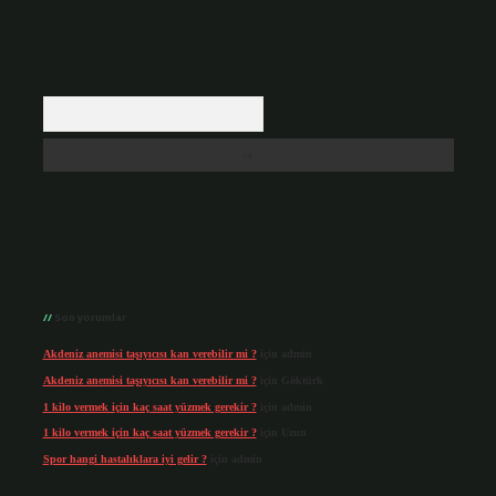
Arama
Son yorumlar
Akdeniz anemisi taşıyıcısı kan verebilir mi ?
için
admin
Akdeniz anemisi taşıyıcısı kan verebilir mi ?
için
Göktürk
1 kilo vermek için kaç saat yüzmek gerekir ?
için
admin
1 kilo vermek için kaç saat yüzmek gerekir ?
için
Uzun
Spor hangi hastalıklara iyi gelir ?
için
admin