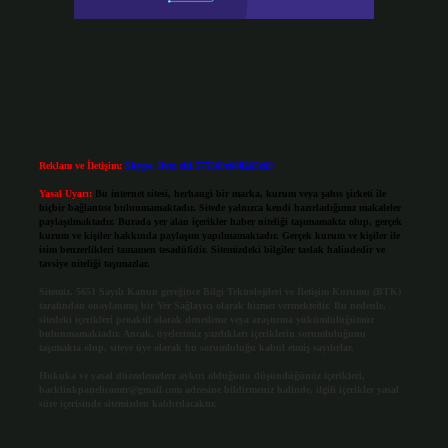
Reklam ve İletişim:
Skype: live:.cid.575569c608265c69
Yasal Uyarı:
Bu internet sitesi, herhangi bir marka, kurum veya şahıs şirketi ile
hiçbir bağlantısı bulunmamaktadır. Sitede yalnızca kendi hazırladığımız makaleler
paylaşılmaktadır. Burada yer alan içerikler haber niteliği taşımamakta olup, gerçek
kurum ve kişiler hakkında paylaşım yapılmamaktadır. Gerçek kurum ve kişiler ile
isim benzerlikleri tamamen tesadüfidir. Sitemizdeki bilgiler taslak halindedir ve
tavsiye niteliği taşımazlar.
Sitemiz, 5651 Sayılı Kanun gereğince Bilgi Teknolojileri ve İletişim Kurumu (BTK)
tarafından onaylanmış bir Yer Sağlayıcı olarak hizmet vermektedir. Bu nedenle,
sitedeki içerikleri proaktif olarak denetleme veya araştırma yükümlülüğümüz
bulunmamaktadır. Ancak, üyelerimiz yazdıkları içeriklerin sorumluluğunu
taşımakta olup, siteye üye olarak bu sorumluluğu kabul etmiş sayılırlar.
Hukuka ve yasal düzenlemelere aykırı olduğunu düşündüğünüz içerikleri,
backlinkpanelicomtr@gmail.com
adresine bildirmeniz halinde, ilgili içerikler yasal
süre içerisinde sitemizden kaldırılacaktır.