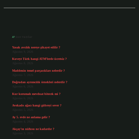
Sidebar
Son Yazılar
Yasak avcılık nereye şikayet edilir ?
Ağustos 9, 2026
Kuveyt Türk hangi ATM’lerde ücretsiz ?
Ağustos 8, 2026
Maddenin temel parçacıkları nelerdir ?
Ağustos 7, 2026
Doğrudan ayrımcılık örnekleri nelerdir ?
Ağustos 6, 2026
Kur korumalı mevduat bitecek mi ?
Ağustos 6, 2026
Avokado ağacı hangi gübreyi sever ?
Ağustos 5, 2026
Ay 5. evde ne anlama gelir ?
Ağustos 4, 2026
Akçay’ın nüfusu ne kadardır ?
Ağustos 3, 2026