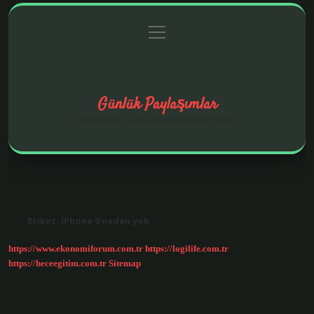
menüyü
Anasayfa
Gizlilik Politikası
Yasal Uyarı
aç
Hakkımızda
Günlük Paylaşımlar
İlginç fikirler ve hayatı kolaylaştıran pratik notlar.
Etiket:
İPhone 9 neden yok
https://www.ekonomiforum.com.tr
https://logilife.com.tr
https://heceegitim.com.tr
Sitemap