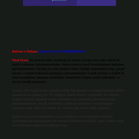
Reklam ve İletişim:
Skype: live:.cid.575569c608265c69
Yasal Uyarı:
Bu internet sitesi, herhangi bir marka, kurum veya şahıs şirketi ile
hiçbir bağlantısı bulunmamaktadır. Sitede yalnızca kendi hazırladığımız makaleler
paylaşılmaktadır. Burada yer alan içerikler haber niteliği taşımamakta olup, gerçek
kurum ve kişiler hakkında paylaşım yapılmamaktadır. Gerçek kurum ve kişiler ile
isim benzerlikleri tamamen tesadüfidir. Sitemizdeki bilgiler taslak halindedir ve
tavsiye niteliği taşımazlar.
Sitemiz, 5651 Sayılı Kanun gereğince Bilgi Teknolojileri ve İletişim Kurumu (BTK)
tarafından onaylanmış bir Yer Sağlayıcı olarak hizmet vermektedir. Bu nedenle,
sitedeki içerikleri proaktif olarak denetleme veya araştırma yükümlülüğümüz
bulunmamaktadır. Ancak, üyelerimiz yazdıkları içeriklerin sorumluluğunu
taşımakta olup, siteye üye olarak bu sorumluluğu kabul etmiş sayılırlar.
Hukuka ve yasal düzenlemelere aykırı olduğunu düşündüğünüz içerikleri,
backlinkpanelicomtr@gmail.com
adresine bildirmeniz halinde, ilgili içerikler yasal
süre içerisinde sitemizden kaldırılacaktır.