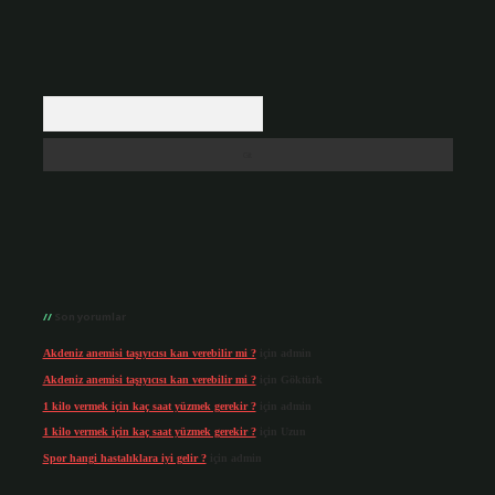
Arama
Son yorumlar
Akdeniz anemisi taşıyıcısı kan verebilir mi ?
için
admin
Akdeniz anemisi taşıyıcısı kan verebilir mi ?
için
Göktürk
1 kilo vermek için kaç saat yüzmek gerekir ?
için
admin
1 kilo vermek için kaç saat yüzmek gerekir ?
için
Uzun
Spor hangi hastalıklara iyi gelir ?
için
admin