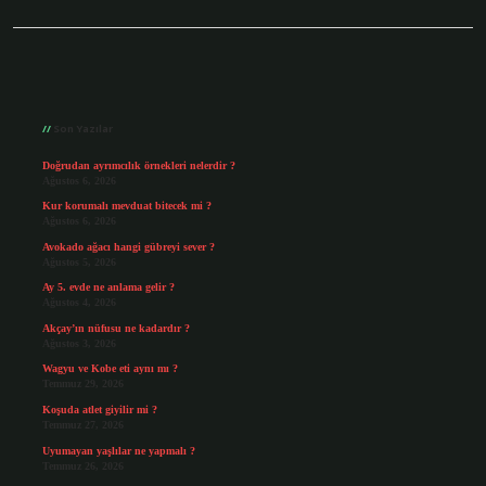
Sidebar
Son Yazılar
Doğrudan ayrımcılık örnekleri nelerdir ?
Ağustos 6, 2026
Kur korumalı mevduat bitecek mi ?
Ağustos 6, 2026
Avokado ağacı hangi gübreyi sever ?
Ağustos 5, 2026
Ay 5. evde ne anlama gelir ?
Ağustos 4, 2026
Akçay’ın nüfusu ne kadardır ?
Ağustos 3, 2026
Wagyu ve Kobe eti aynı mı ?
Temmuz 29, 2026
Koşuda atlet giyilir mi ?
Temmuz 27, 2026
Uyumayan yaşlılar ne yapmalı ?
Temmuz 26, 2026