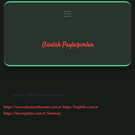
menüyü
Anasayfa
Gizlilik Politikası
Yasal Uyarı
aç
Hakkımızda
Günlük Paylaşımlar
İlginç fikirler ve hayatı kolaylaştıran pratik notlar.
Etiket:
Hak türleri nelerdir
https://www.ekonomiforum.com.tr
https://logilife.com.tr
https://heceegitim.com.tr
Sitemap