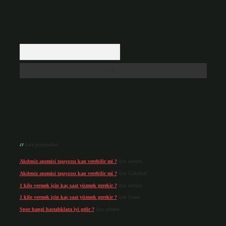
Arama
Son yorumlar
Akdeniz anemisi taşıyıcısı kan verebilir mi ?
için
admin
Akdeniz anemisi taşıyıcısı kan verebilir mi ?
için
Göktürk
1 kilo vermek için kaç saat yüzmek gerekir ?
için
admin
1 kilo vermek için kaç saat yüzmek gerekir ?
için
Uzun
Spor hangi hastalıklara iyi gelir ?
için
admin