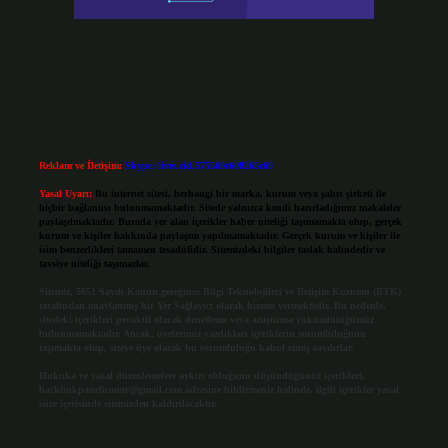
Reklam ve İletişim:
Skype: live:.cid.575569c608265c69
Yasal Uyarı:
Bu internet sitesi, herhangi bir marka, kurum veya şahıs şirketi ile
hiçbir bağlantısı bulunmamaktadır. Sitede yalnızca kendi hazırladığımız makaleler
paylaşılmaktadır. Burada yer alan içerikler haber niteliği taşımamakta olup, gerçek
kurum ve kişiler hakkında paylaşım yapılmamaktadır. Gerçek kurum ve kişiler ile
isim benzerlikleri tamamen tesadüfidir. Sitemizdeki bilgiler taslak halindedir ve
tavsiye niteliği taşımazlar.
Sitemiz, 5651 Sayılı Kanun gereğince Bilgi Teknolojileri ve İletişim Kurumu (BTK)
tarafından onaylanmış bir Yer Sağlayıcı olarak hizmet vermektedir. Bu nedenle,
sitedeki içerikleri proaktif olarak denetleme veya araştırma yükümlülüğümüz
bulunmamaktadır. Ancak, üyelerimiz yazdıkları içeriklerin sorumluluğunu
taşımakta olup, siteye üye olarak bu sorumluluğu kabul etmiş sayılırlar.
Hukuka ve yasal düzenlemelere aykırı olduğunu düşündüğünüz içerikleri,
backlinkpanelicomtr@gmail.com
adresine bildirmeniz halinde, ilgili içerikler yasal
süre içerisinde sitemizden kaldırılacaktır.