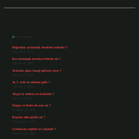
Sidebar
Son Yazılar
Doğrudan ayrımcılık örnekleri nelerdir ?
Ağustos 6, 2026
Kur korumalı mevduat bitecek mi ?
Ağustos 6, 2026
Avokado ağacı hangi gübreyi sever ?
Ağustos 5, 2026
Ay 5. evde ne anlama gelir ?
Ağustos 4, 2026
Akçay’ın nüfusu ne kadardır ?
Ağustos 3, 2026
Wagyu ve Kobe eti aynı mı ?
Temmuz 29, 2026
Koşuda atlet giyilir mi ?
Temmuz 27, 2026
Uyumayan yaşlılar ne yapmalı ?
Temmuz 26, 2026