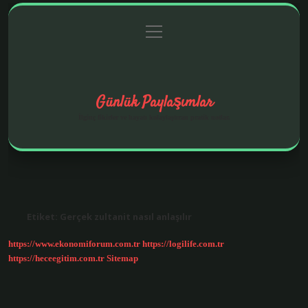
menüyü
Anasayfa
Gizlilik Politikası
Yasal Uyarı
aç
Hakkımızda
Günlük Paylaşımlar
İlginç fikirler ve hayatı kolaylaştıran pratik notlar.
Etiket:
Gerçek zultanit nasıl anlaşılır
https://www.ekonomiforum.com.tr
https://logilife.com.tr
https://heceegitim.com.tr
Sitemap