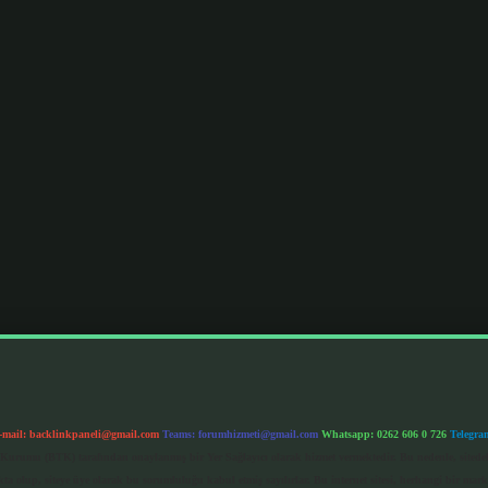
-mail:
backlinkpaneli@gmail.com
Teams:
forumhizmeti@gmail.com
Whatsapp: 0262 606 0 726
Telegra
im Kurumu (BTK) tarafından onaylanmış bir Yer Sağlayıcı olarak hizmet vermektedir. Bu nedenle, sited
 olup, siteye üye olarak bu sorumluluğu kabul etmiş sayılırlar. Bu internet sitesi, herhangi bir mark