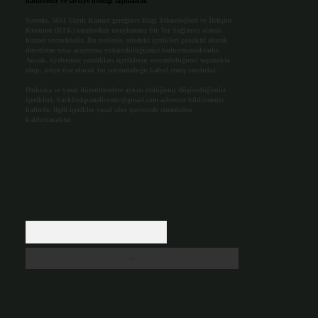
halindedir ve tavsiye niteliği taşımazlar.
Sitemiz, 5651 Sayılı Kanun gereğince Bilgi Teknolojileri ve İletişim
Kurumu (BTK) tarafından onaylanmış bir Yer Sağlayıcı olarak
hizmet vermektedir. Bu nedenle, sitedeki içerikleri proaktif olarak
denetleme veya araştırma yükümlülüğümüz bulunmamaktadır.
Ancak, üyelerimiz yazdıkları içeriklerin sorumluluğunu taşımakta
olup, siteye üye olarak bu sorumluluğu kabul etmiş sayılırlar.
Hukuka ve yasal düzenlemelere aykırı olduğunu düşündüğünüz
içerikleri,
backlinkpanelicomtr@gmail.com
adresine bildirmeniz
halinde, ilgili içerikler yasal süre içerisinde sitemizden
kaldırılacaktır.
Arama