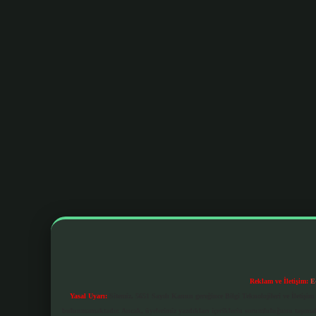
Reklam ve İletişim:
E
Yasal Uyarı:
Sitemiz, 5651 Sayılı Kanun gereğince Bilgi Teknolojileri ve İletiş
bulunmamaktadır. Ancak, üyelerimiz yazdıkları içeriklerin sorumluluğunu taşımakta