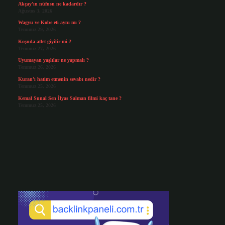
Akçay’ın nüfusu ne kadardır ?
Ağustos 3, 2026
Wagyu ve Kobe eti aynı mı ?
Temmuz 29, 2026
Koşuda atlet giyilir mi ?
Temmuz 27, 2026
Uyumayan yaşlılar ne yapmalı ?
Temmuz 26, 2026
Kuran’ı hatim etmenin sevabı nedir ?
Temmuz 25, 2026
Kemal Sunal Sen İlyas Salman filmi kaç tane ?
Temmuz 25, 2026