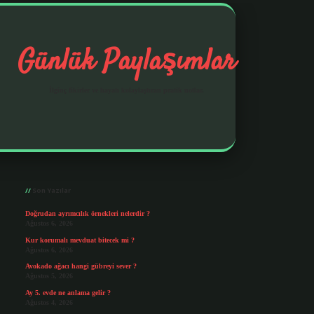
Günlük Paylaşımlar
İlginç fikirler ve hayatı kolaylaştıran pratik notlar.
Sidebar
https://elexbetgiris.org/
betbox giriş
betex
Son Yazılar
Doğrudan ayrımcılık örnekleri nelerdir ?
Ağustos 6, 2026
Kur korumalı mevduat bitecek mi ?
Ağustos 6, 2026
Avokado ağacı hangi gübreyi sever ?
Ağustos 5, 2026
Ay 5. evde ne anlama gelir ?
Ağustos 4, 2026