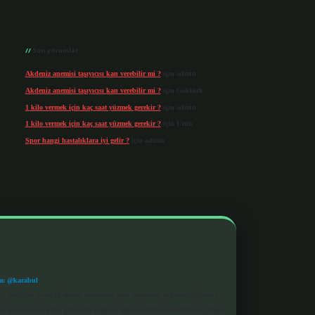
Son yorumlar
Akdeniz anemisi taşıyıcısı kan verebilir mi ?
için
admin
Akdeniz anemisi taşıyıcısı kan verebilir mi ?
için
Göktürk
1 kilo vermek için kaç saat yüzmek gerekir ?
için
admin
1 kilo vermek için kaç saat yüzmek gerekir ?
için
Uzun
Spor hangi hastalıklara iyi gelir ?
için
admin
m: @karabul
eki içerikleri proaktif olarak denetleme veya araştırma yükümlülüğümüz
a, kurum veya şahıs şirketi ile hiçbir bağlantısı bulunmamaktadır. Sitede