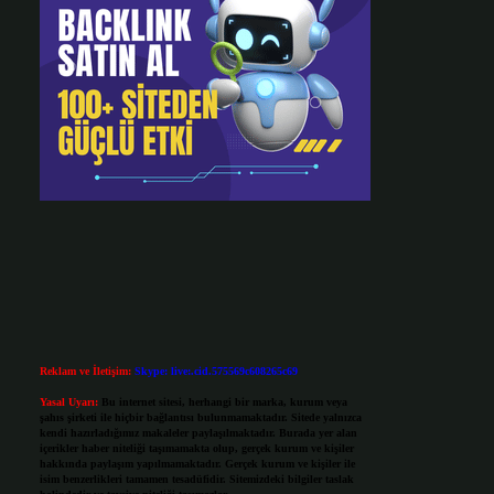
Reklam ve İletişim:
Skype: live:.cid.575569c608265c69
Yasal Uyarı:
Bu internet sitesi, herhangi bir marka, kurum veya
şahıs şirketi ile hiçbir bağlantısı bulunmamaktadır. Sitede yalnızca
kendi hazırladığımız makaleler paylaşılmaktadır. Burada yer alan
içerikler haber niteliği taşımamakta olup, gerçek kurum ve kişiler
hakkında paylaşım yapılmamaktadır. Gerçek kurum ve kişiler ile
isim benzerlikleri tamamen tesadüfidir. Sitemizdeki bilgiler taslak