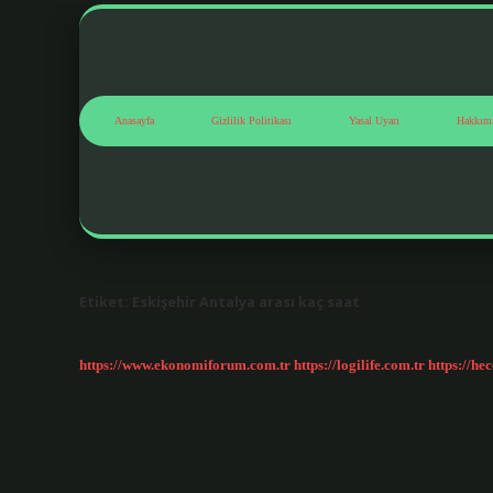
Anasayfa
Gizlilik Politikası
Yasal Uyarı
Hakkım
Etiket:
Eskişehir Antalya arası kaç saat
https://www.ekonomiforum.com.tr
https://logilife.com.tr
https://he