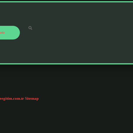
ızda
ceegitim.com.tr
Sitemap