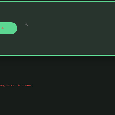
ızda
ceegitim.com.tr
Sitemap