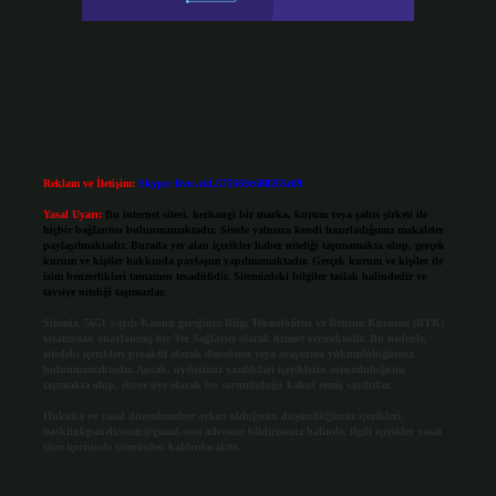
Reklam ve İletişim:
Skype: live:.cid.575569c608265c69
Yasal Uyarı:
Bu internet sitesi, herhangi bir marka, kurum veya şahıs şirketi ile
hiçbir bağlantısı bulunmamaktadır. Sitede yalnızca kendi hazırladığımız makaleler
paylaşılmaktadır. Burada yer alan içerikler haber niteliği taşımamakta olup, gerçek
kurum ve kişiler hakkında paylaşım yapılmamaktadır. Gerçek kurum ve kişiler ile
isim benzerlikleri tamamen tesadüfidir. Sitemizdeki bilgiler taslak halindedir ve
tavsiye niteliği taşımazlar.
Sitemiz, 5651 Sayılı Kanun gereğince Bilgi Teknolojileri ve İletişim Kurumu (BTK)
tarafından onaylanmış bir Yer Sağlayıcı olarak hizmet vermektedir. Bu nedenle,
sitedeki içerikleri proaktif olarak denetleme veya araştırma yükümlülüğümüz
bulunmamaktadır. Ancak, üyelerimiz yazdıkları içeriklerin sorumluluğunu
taşımakta olup, siteye üye olarak bu sorumluluğu kabul etmiş sayılırlar.
Hukuka ve yasal düzenlemelere aykırı olduğunu düşündüğünüz içerikleri,
backlinkpanelicomtr@gmail.com
adresine bildirmeniz halinde, ilgili içerikler yasal
süre içerisinde sitemizden kaldırılacaktır.