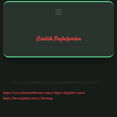
menüyü
Anasayfa
Gizlilik Politikası
Yasal Uyarı
aç
Hakkımızda
Günlük Paylaşımlar
İlginç fikirler ve hayatı kolaylaştıran pratik notlar.
Etiket:
Eczacılık mezunu direk doktora yapabilir mi
https://www.ekonomiforum.com.tr
https://logilife.com.tr
https://heceegitim.com.tr
Sitemap