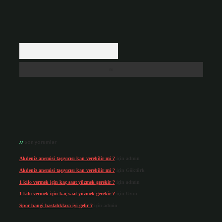
Arama
Son yorumlar
Akdeniz anemisi taşıyıcısı kan verebilir mi ?
için
admin
Akdeniz anemisi taşıyıcısı kan verebilir mi ?
için
Göktürk
1 kilo vermek için kaç saat yüzmek gerekir ?
için
admin
1 kilo vermek için kaç saat yüzmek gerekir ?
için
Uzun
Spor hangi hastalıklara iyi gelir ?
için
admin