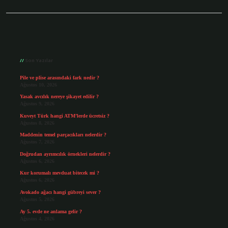
Sidebar
Son Yazılar
Pile ve plise arasındaki fark nedir ?
Ağustos 10, 2026
Yasak avcılık nereye şikayet edilir ?
Ağustos 9, 2026
Kuveyt Türk hangi ATM’lerde ücretsiz ?
Ağustos 8, 2026
Maddenin temel parçacıkları nelerdir ?
Ağustos 7, 2026
Doğrudan ayrımcılık örnekleri nelerdir ?
Ağustos 6, 2026
Kur korumalı mevduat bitecek mi ?
Ağustos 6, 2026
Avokado ağacı hangi gübreyi sever ?
Ağustos 5, 2026
Ay 5. evde ne anlama gelir ?
Ağustos 4, 2026