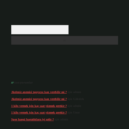
Arama
Son yorumlar
Akdeniz anemisi taşıyıcısı kan verebilir mi ?
için
admin
Akdeniz anemisi taşıyıcısı kan verebilir mi ?
için
Göktürk
1 kilo vermek için kaç saat yüzmek gerekir ?
için
admin
1 kilo vermek için kaç saat yüzmek gerekir ?
için
Uzun
Spor hangi hastalıklara iyi gelir ?
için
admin