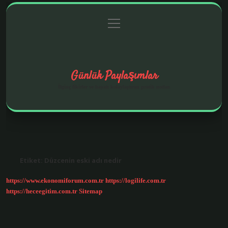
menüyü
Anasayfa
Gizlilik Politikası
Yasal Uyarı
aç
Hakkımızda
Günlük Paylaşımlar
İlginç fikirler ve hayatı kolaylaştıran pratik notlar.
Etiket:
Düzcenin eski adı nedir
https://www.ekonomiforum.com.tr
https://logilife.com.tr
https://heceegitim.com.tr
Sitemap