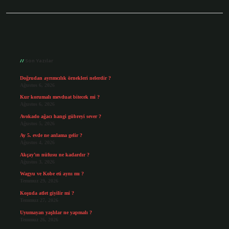
Sidebar
Son Yazılar
Doğrudan ayrımcılık örnekleri nelerdir ?
Ağustos 6, 2026
Kur korumalı mevduat bitecek mi ?
Ağustos 6, 2026
Avokado ağacı hangi gübreyi sever ?
Ağustos 5, 2026
Ay 5. evde ne anlama gelir ?
Ağustos 4, 2026
Akçay’ın nüfusu ne kadardır ?
Ağustos 3, 2026
Wagyu ve Kobe eti aynı mı ?
Temmuz 29, 2026
Koşuda atlet giyilir mi ?
Temmuz 27, 2026
Uyumayan yaşlılar ne yapmalı ?
Temmuz 26, 2026