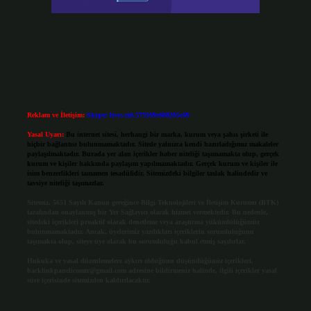
Reklam ve İletişim:
Skype: live:.cid.575569c608265c69
Yasal Uyarı:
Bu internet sitesi, herhangi bir marka, kurum veya şahıs şirketi ile
hiçbir bağlantısı bulunmamaktadır. Sitede yalnızca kendi hazırladığımız makaleler
paylaşılmaktadır. Burada yer alan içerikler haber niteliği taşımamakta olup, gerçek
kurum ve kişiler hakkında paylaşım yapılmamaktadır. Gerçek kurum ve kişiler ile
isim benzerlikleri tamamen tesadüfidir. Sitemizdeki bilgiler taslak halindedir ve
tavsiye niteliği taşımazlar.
Sitemiz, 5651 Sayılı Kanun gereğince Bilgi Teknolojileri ve İletişim Kurumu (BTK)
tarafından onaylanmış bir Yer Sağlayıcı olarak hizmet vermektedir. Bu nedenle,
sitedeki içerikleri proaktif olarak denetleme veya araştırma yükümlülüğümüz
bulunmamaktadır. Ancak, üyelerimiz yazdıkları içeriklerin sorumluluğunu
taşımakta olup, siteye üye olarak bu sorumluluğu kabul etmiş sayılırlar.
Hukuka ve yasal düzenlemelere aykırı olduğunu düşündüğünüz içerikleri,
backlinkpanelicomtr@gmail.com
adresine bildirmeniz halinde, ilgili içerikler yasal
süre içerisinde sitemizden kaldırılacaktır.