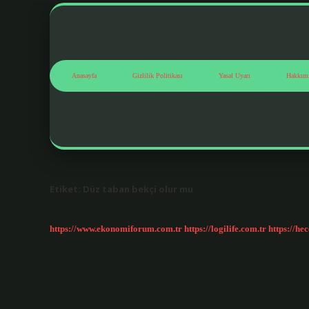
Anasayfa
Gizlilik Politikası
Yasal Uyarı
Hakkım
Etiket:
Düz taban bekçi olur mu
https://www.ekonomiforum.com.tr
https://logilife.com.tr
https://he