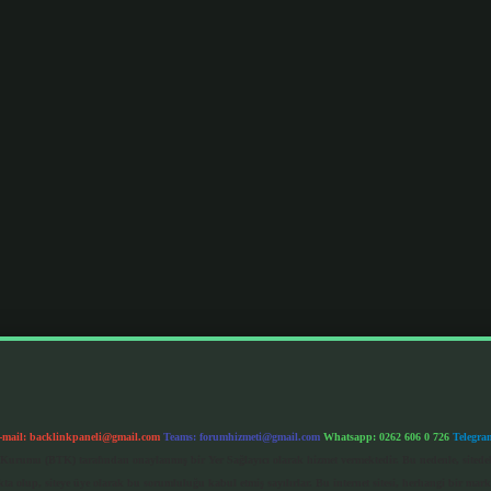
-mail:
backlinkpaneli@gmail.com
Teams:
forumhizmeti@gmail.com
Whatsapp: 0262 606 0 726
Telegra
im Kurumu (BTK) tarafından onaylanmış bir Yer Sağlayıcı olarak hizmet vermektedir. Bu nedenle, sited
 olup, siteye üye olarak bu sorumluluğu kabul etmiş sayılırlar. Bu internet sitesi, herhangi bir mark