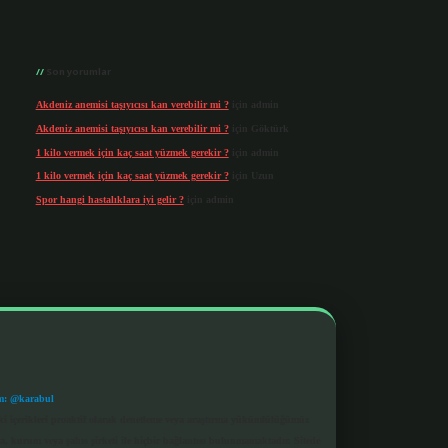
Son yorumlar
Akdeniz anemisi taşıyıcısı kan verebilir mi ?
için
admin
Akdeniz anemisi taşıyıcısı kan verebilir mi ?
için
Göktürk
1 kilo vermek için kaç saat yüzmek gerekir ?
için
admin
1 kilo vermek için kaç saat yüzmek gerekir ?
için
Uzun
Spor hangi hastalıklara iyi gelir ?
için
admin
m: @karabul
eki içerikleri proaktif olarak denetleme veya araştırma yükümlülüğümüz
a, kurum veya şahıs şirketi ile hiçbir bağlantısı bulunmamaktadır. Sitede