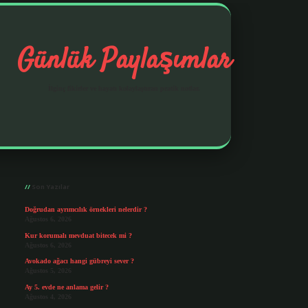
Günlük Paylaşımlar
İlginç fikirler ve hayatı kolaylaştıran pratik notlar.
Sidebar
https://elexbetgiris.org/
betbox giriş
betexp
Son Yazılar
Doğrudan ayrımcılık örnekleri nelerdir ?
Ağustos 6, 2026
Kur korumalı mevduat bitecek mi ?
Ağustos 6, 2026
Avokado ağacı hangi gübreyi sever ?
Ağustos 5, 2026
Ay 5. evde ne anlama gelir ?
Ağustos 4, 2026