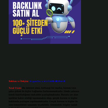
Reklam ve İletişim:
Skype: live:.cid.575569c608265c69
Yasal Uyarı:
Bu internet sitesi, herhangi bir marka, kurum veya
şahıs şirketi ile hiçbir bağlantısı bulunmamaktadır. Sitede yalnızca
kendi hazırladığımız makaleler paylaşılmaktadır. Burada yer alan
içerikler haber niteliği taşımamakta olup, gerçek kurum ve kişiler
hakkında paylaşım yapılmamaktadır. Gerçek kurum ve kişiler ile
isim benzerlikleri tamamen tesadüfidir. Sitemizdeki bilgiler taslak