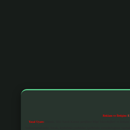
Reklam ve İletişim:
E
Yasal Uyarı:
Sitemiz, 5651 Sayılı Kanun gereğince Bilgi Teknolojileri ve İletiş
bulunmamaktadır. Ancak, üyelerimiz yazdıkları içeriklerin sorumluluğunu taşımakta