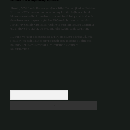
halindedir ve tavsiye niteliği taşımazlar.
Sitemiz, 5651 Sayılı Kanun gereğince Bilgi Teknolojileri ve İletişim
Kurumu (BTK) tarafından onaylanmış bir Yer Sağlayıcı olarak
hizmet vermektedir. Bu nedenle, sitedeki içerikleri proaktif olarak
denetleme veya araştırma yükümlülüğümüz bulunmamaktadır.
Ancak, üyelerimiz yazdıkları içeriklerin sorumluluğunu taşımakta
olup, siteye üye olarak bu sorumluluğu kabul etmiş sayılırlar.
Hukuka ve yasal düzenlemelere aykırı olduğunu düşündüğünüz
içerikleri,
backlinkpanelicomtr@gmail.com
adresine bildirmeniz
halinde, ilgili içerikler yasal süre içerisinde sitemizden
kaldırılacaktır.
Arama