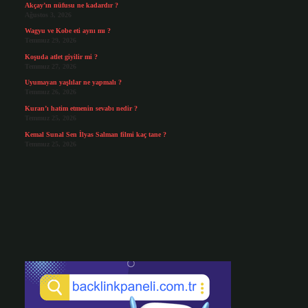
Akçay’ın nüfusu ne kadardır ?
Ağustos 3, 2026
Wagyu ve Kobe eti aynı mı ?
Temmuz 29, 2026
Koşuda atlet giyilir mi ?
Temmuz 27, 2026
Uyumayan yaşlılar ne yapmalı ?
Temmuz 26, 2026
Kuran’ı hatim etmenin sevabı nedir ?
Temmuz 25, 2026
Kemal Sunal Sen İlyas Salman filmi kaç tane ?
Temmuz 25, 2026