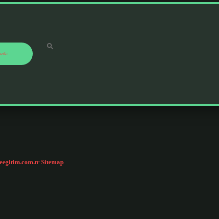
ızda
ceegitim.com.tr
Sitemap