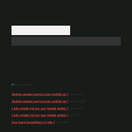
Arama
Son yorumlar
Akdeniz anemisi taşıyıcısı kan verebilir mi ?
için
admin
Akdeniz anemisi taşıyıcısı kan verebilir mi ?
için
Göktürk
1 kilo vermek için kaç saat yüzmek gerekir ?
için
admin
1 kilo vermek için kaç saat yüzmek gerekir ?
için
Uzun
Spor hangi hastalıklara iyi gelir ?
için
admin