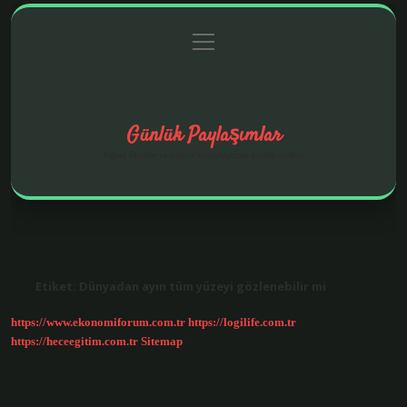
menüyü
Anasayfa
Gizlilik Politikası
Yasal Uyarı
aç
Hakkımızda
Günlük Paylaşımlar
İlginç fikirler ve hayatı kolaylaştıran pratik notlar.
Etiket:
Dünyadan ayın tüm yüzeyi gözlenebilir mi
https://www.ekonomiforum.com.tr
https://logilife.com.tr
https://heceegitim.com.tr
Sitemap