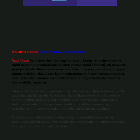
Reklam ve İletişim:
Skype: live:.cid.575569c608265c69
Yasal Uyarı:
Bu internet sitesi, herhangi bir marka, kurum veya şahıs şirketi ile
hiçbir bağlantısı bulunmamaktadır. Sitede yalnızca kendi hazırladığımız makaleler
paylaşılmaktadır. Burada yer alan içerikler haber niteliği taşımamakta olup, gerçek
kurum ve kişiler hakkında paylaşım yapılmamaktadır. Gerçek kurum ve kişiler ile
isim benzerlikleri tamamen tesadüfidir. Sitemizdeki bilgiler taslak halindedir ve
tavsiye niteliği taşımazlar.
Sitemiz, 5651 Sayılı Kanun gereğince Bilgi Teknolojileri ve İletişim Kurumu (BTK)
tarafından onaylanmış bir Yer Sağlayıcı olarak hizmet vermektedir. Bu nedenle,
sitedeki içerikleri proaktif olarak denetleme veya araştırma yükümlülüğümüz
bulunmamaktadır. Ancak, üyelerimiz yazdıkları içeriklerin sorumluluğunu
taşımakta olup, siteye üye olarak bu sorumluluğu kabul etmiş sayılırlar.
Hukuka ve yasal düzenlemelere aykırı olduğunu düşündüğünüz içerikleri,
backlinkpanelicomtr@gmail.com
adresine bildirmeniz halinde, ilgili içerikler yasal
süre içerisinde sitemizden kaldırılacaktır.