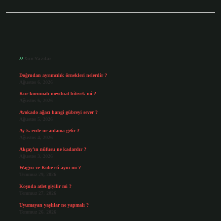
Sidebar
Son Yazılar
Doğrudan ayrımcılık örnekleri nelerdir ?
Ağustos 6, 2026
Kur korumalı mevduat bitecek mi ?
Ağustos 6, 2026
Avokado ağacı hangi gübreyi sever ?
Ağustos 5, 2026
Ay 5. evde ne anlama gelir ?
Ağustos 4, 2026
Akçay’ın nüfusu ne kadardır ?
Ağustos 3, 2026
Wagyu ve Kobe eti aynı mı ?
Temmuz 29, 2026
Koşuda atlet giyilir mi ?
Temmuz 27, 2026
Uyumayan yaşlılar ne yapmalı ?
Temmuz 26, 2026