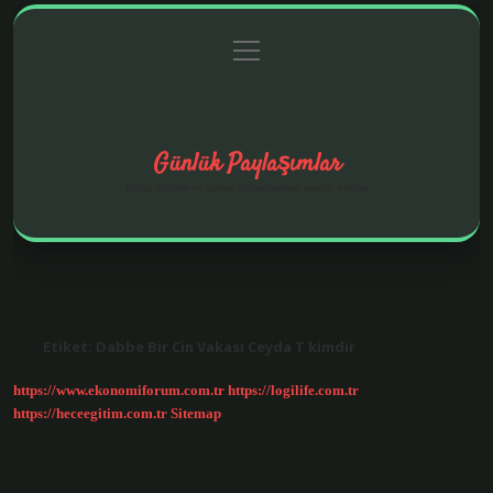
menüyü
Anasayfa
Gizlilik Politikası
Yasal Uyarı
aç
Hakkımızda
Günlük Paylaşımlar
İlginç fikirler ve hayatı kolaylaştıran pratik notlar.
Etiket:
Dabbe Bir Cin Vakası Ceyda T kimdir
https://www.ekonomiforum.com.tr
https://logilife.com.tr
https://heceegitim.com.tr
Sitemap