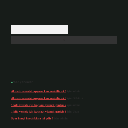
Arama
Son yorumlar
Akdeniz anemisi taşıyıcısı kan verebilir mi ?
için
admin
Akdeniz anemisi taşıyıcısı kan verebilir mi ?
için
Göktürk
1 kilo vermek için kaç saat yüzmek gerekir ?
için
admin
1 kilo vermek için kaç saat yüzmek gerekir ?
için
Uzun
Spor hangi hastalıklara iyi gelir ?
için
admin