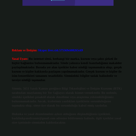
Reklam ve İletişim:
Skype: live:.cid.575569c608265c69
Yasal Uyarı:
Bu internet sitesi, herhangi bir marka, kurum veya şahıs şirketi ile
hiçbir bağlantısı bulunmamaktadır. Sitede yalnızca kendi hazırladığımız makaleler
paylaşılmaktadır. Burada yer alan içerikler haber niteliği taşımamakta olup, gerçek
kurum ve kişiler hakkında paylaşım yapılmamaktadır. Gerçek kurum ve kişiler ile
isim benzerlikleri tamamen tesadüfidir. Sitemizdeki bilgiler taslak halindedir ve
tavsiye niteliği taşımazlar.
Sitemiz, 5651 Sayılı Kanun gereğince Bilgi Teknolojileri ve İletişim Kurumu (BTK)
tarafından onaylanmış bir Yer Sağlayıcı olarak hizmet vermektedir. Bu nedenle,
sitedeki içerikleri proaktif olarak denetleme veya araştırma yükümlülüğümüz
bulunmamaktadır. Ancak, üyelerimiz yazdıkları içeriklerin sorumluluğunu
taşımakta olup, siteye üye olarak bu sorumluluğu kabul etmiş sayılırlar.
Hukuka ve yasal düzenlemelere aykırı olduğunu düşündüğünüz içerikleri,
backlinkpanelicomtr@gmail.com
adresine bildirmeniz halinde, ilgili içerikler yasal
süre içerisinde sitemizden kaldırılacaktır.