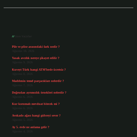
Sidebar
Son Yazılar
Pile ve plise arasındaki fark nedir ?
Ağustos 10, 2026
Yasak avcılık nereye şikayet edilir ?
Ağustos 9, 2026
Kuveyt Türk hangi ATM’lerde ücretsiz ?
Ağustos 8, 2026
Maddenin temel parçacıkları nelerdir ?
Ağustos 7, 2026
Doğrudan ayrımcılık örnekleri nelerdir ?
Ağustos 6, 2026
Kur korumalı mevduat bitecek mi ?
Ağustos 6, 2026
Avokado ağacı hangi gübreyi sever ?
Ağustos 5, 2026
Ay 5. evde ne anlama gelir ?
Ağustos 4, 2026