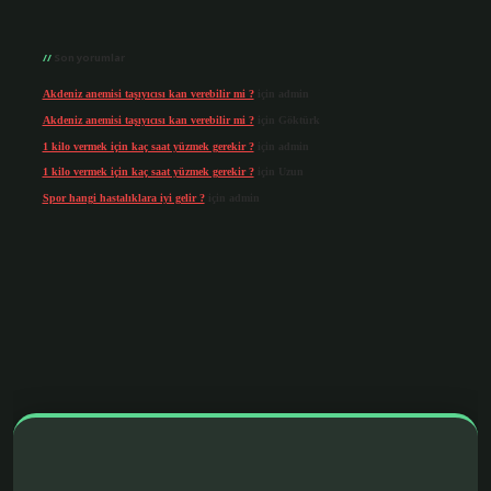
Son yorumlar
Akdeniz anemisi taşıyıcısı kan verebilir mi ?
için
admin
Akdeniz anemisi taşıyıcısı kan verebilir mi ?
için
Göktürk
1 kilo vermek için kaç saat yüzmek gerekir ?
için
admin
1 kilo vermek için kaç saat yüzmek gerekir ?
için
Uzun
Spor hangi hastalıklara iyi gelir ?
için
admin
ris.org/
betbox giriş
betexper yeni giriş