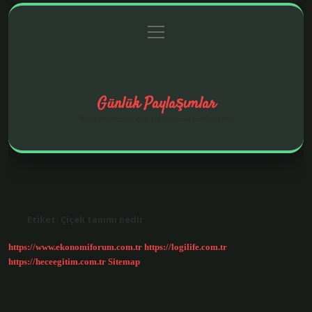
menüyü
Anasayfa
Gizlilik Politikası
Yasal Uyarı
aç
Hakkımızda
Günlük Paylaşımlar
İlginç fikirler ve hayatı kolaylaştıran pratik notlar.
Etiket:
Çiçek tanımı nedir
https://www.ekonomiforum.com.tr
https://logilife.com.tr
https://heceegitim.com.tr
Sitemap