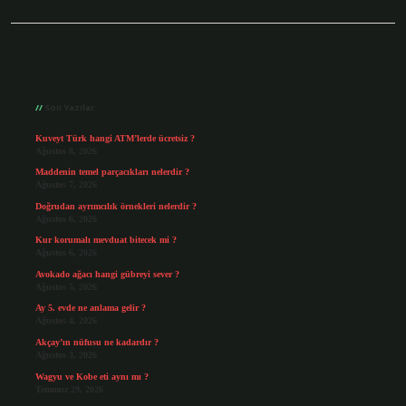
Sidebar
Son Yazılar
Kuveyt Türk hangi ATM’lerde ücretsiz ?
Ağustos 8, 2026
Maddenin temel parçacıkları nelerdir ?
Ağustos 7, 2026
Doğrudan ayrımcılık örnekleri nelerdir ?
Ağustos 6, 2026
Kur korumalı mevduat bitecek mi ?
Ağustos 6, 2026
Avokado ağacı hangi gübreyi sever ?
Ağustos 5, 2026
Ay 5. evde ne anlama gelir ?
Ağustos 4, 2026
Akçay’ın nüfusu ne kadardır ?
Ağustos 3, 2026
Wagyu ve Kobe eti aynı mı ?
Temmuz 29, 2026