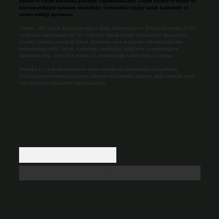
kurum ve kişiler hakkında paylaşım yapılmamaktadır. Gerçek kurum ve kişiler ile
isim benzerlikleri tamamen tesadüfidir. Sitemizdeki bilgiler taslak halindedir ve
tavsiye niteliği taşımazlar.
Sitemiz, 5651 Sayılı Kanun gereğince Bilgi Teknolojileri ve İletişim Kurumu (BTK)
tarafından onaylanmış bir Yer Sağlayıcı olarak hizmet vermektedir. Bu nedenle,
sitedeki içerikleri proaktif olarak denetleme veya araştırma yükümlülüğümüz
bulunmamaktadır. Ancak, üyelerimiz yazdıkları içeriklerin sorumluluğunu
taşımakta olup, siteye üye olarak bu sorumluluğu kabul etmiş sayılırlar.
Hukuka ve yasal düzenlemelere aykırı olduğunu düşündüğünüz içerikleri,
backlinkpanelicomtr@gmail.com
adresine bildirmeniz halinde, ilgili içerikler yasal
süre içerisinde sitemizden kaldırılacaktır.
Arama