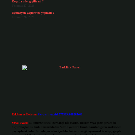
Koşuda atlet giyilir mi ?
Temmuz 27, 2026
Uyumayan yaşlılar ne yapmalı ?
Temmuz 26, 2026
Reklam ve İletişim:
Skype: live:.cid.575569c608265c69
Yasal Uyarı:
Bu internet sitesi, herhangi bir marka, kurum veya şahıs şirketi ile
hiçbir bağlantısı bulunmamaktadır. Sitede yalnızca kendi hazırladığımız makaleler
paylaşılmaktadır. Burada yer alan içerikler haber niteliği taşımamakta olup, gerçek