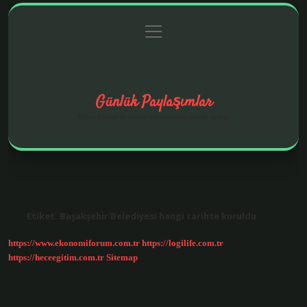
menüyü
Anasayfa
Gizlilik Politikası
Yasal Uyarı
aç
Hakkımızda
Günlük Paylaşımlar
İlginç fikirler ve hayatı kolaylaştıran pratik notlar.
Etiket:
Başakşehir Belediyesi hangi tarihte kuruldu
https://www.ekonomiforum.com.tr
https://logilife.com.tr
https://heceegitim.com.tr
Sitemap