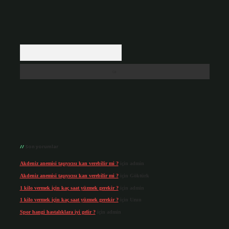
Arama
Son yorumlar
Akdeniz anemisi taşıyıcısı kan verebilir mi ?
için
admin
Akdeniz anemisi taşıyıcısı kan verebilir mi ?
için
Göktürk
1 kilo vermek için kaç saat yüzmek gerekir ?
için
admin
1 kilo vermek için kaç saat yüzmek gerekir ?
için
Uzun
Spor hangi hastalıklara iyi gelir ?
için
admin