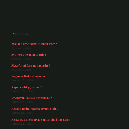
Sidebar
Son Yazılar
Avokado ağacı hangi gübreyi sever ?
Ağustos 5, 2026
Ay 5. evde ne anlama gelir ?
Ağustos 4, 2026
Akçay’ın nüfusu ne kadardır ?
Ağustos 3, 2026
Wagyu ve Kobe eti aynı mı ?
Temmuz 29, 2026
Koşuda atlet giyilir mi ?
Temmuz 27, 2026
Uyumayan yaşlılar ne yapmalı ?
Temmuz 26, 2026
Kuran’ı hatim etmenin sevabı nedir ?
Temmuz 25, 2026
Kemal Sunal Sen İlyas Salman filmi kaç tane ?
Temmuz 25, 2026