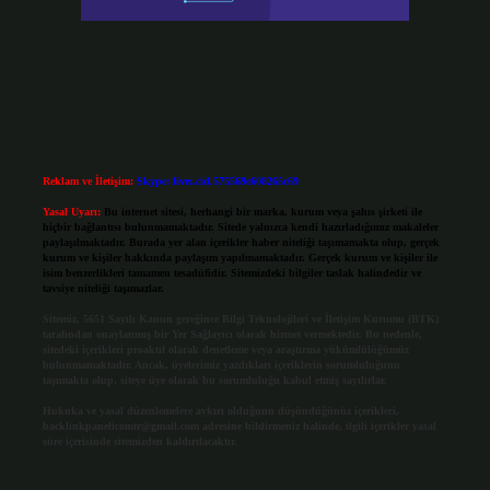
Reklam ve İletişim:
Skype: live:.cid.575569c608265c69
Yasal Uyarı:
Bu internet sitesi, herhangi bir marka, kurum veya şahıs şirketi ile
hiçbir bağlantısı bulunmamaktadır. Sitede yalnızca kendi hazırladığımız makaleler
paylaşılmaktadır. Burada yer alan içerikler haber niteliği taşımamakta olup, gerçek
kurum ve kişiler hakkında paylaşım yapılmamaktadır. Gerçek kurum ve kişiler ile
isim benzerlikleri tamamen tesadüfidir. Sitemizdeki bilgiler taslak halindedir ve
tavsiye niteliği taşımazlar.
Sitemiz, 5651 Sayılı Kanun gereğince Bilgi Teknolojileri ve İletişim Kurumu (BTK)
tarafından onaylanmış bir Yer Sağlayıcı olarak hizmet vermektedir. Bu nedenle,
sitedeki içerikleri proaktif olarak denetleme veya araştırma yükümlülüğümüz
bulunmamaktadır. Ancak, üyelerimiz yazdıkları içeriklerin sorumluluğunu
taşımakta olup, siteye üye olarak bu sorumluluğu kabul etmiş sayılırlar.
Hukuka ve yasal düzenlemelere aykırı olduğunu düşündüğünüz içerikleri,
backlinkpanelicomtr@gmail.com
adresine bildirmeniz halinde, ilgili içerikler yasal
süre içerisinde sitemizden kaldırılacaktır.