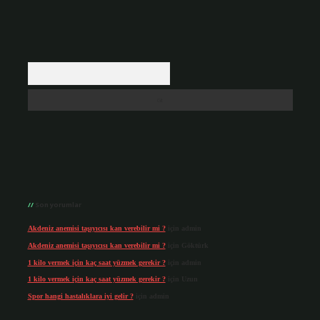
Arama
Son yorumlar
Akdeniz anemisi taşıyıcısı kan verebilir mi ?
için
admin
Akdeniz anemisi taşıyıcısı kan verebilir mi ?
için
Göktürk
1 kilo vermek için kaç saat yüzmek gerekir ?
için
admin
1 kilo vermek için kaç saat yüzmek gerekir ?
için
Uzun
Spor hangi hastalıklara iyi gelir ?
için
admin