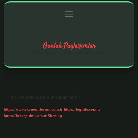
menüyü
Anasayfa
Gizlilik Politikası
Yasal Uyarı
aç
Hakkımızda
Günlük Paylaşımlar
İlginç fikirler ve hayatı kolaylaştıran pratik notlar.
Etiket:
Bambu çubuk anlamı nedir
https://www.ekonomiforum.com.tr
https://logilife.com.tr
https://heceegitim.com.tr
Sitemap