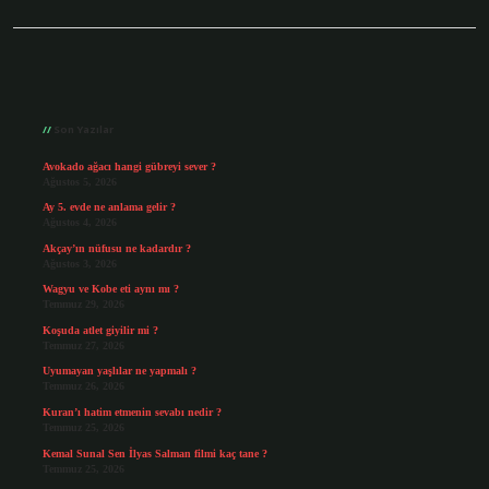
Sidebar
Son Yazılar
Avokado ağacı hangi gübreyi sever ?
Ağustos 5, 2026
Ay 5. evde ne anlama gelir ?
Ağustos 4, 2026
Akçay’ın nüfusu ne kadardır ?
Ağustos 3, 2026
Wagyu ve Kobe eti aynı mı ?
Temmuz 29, 2026
Koşuda atlet giyilir mi ?
Temmuz 27, 2026
Uyumayan yaşlılar ne yapmalı ?
Temmuz 26, 2026
Kuran’ı hatim etmenin sevabı nedir ?
Temmuz 25, 2026
Kemal Sunal Sen İlyas Salman filmi kaç tane ?
Temmuz 25, 2026