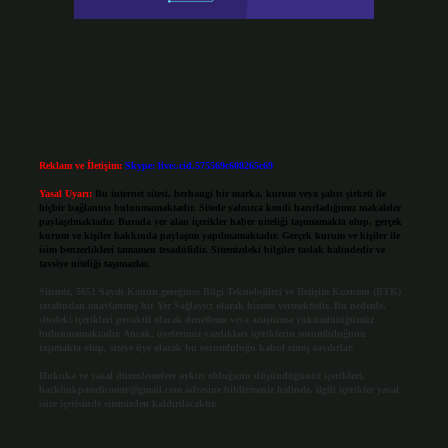
Reklam ve İletişim:
Skype: live:.cid.575569c608265c69
Yasal Uyarı:
Bu internet sitesi, herhangi bir marka, kurum veya şahıs şirketi ile
hiçbir bağlantısı bulunmamaktadır. Sitede yalnızca kendi hazırladığımız makaleler
paylaşılmaktadır. Burada yer alan içerikler haber niteliği taşımamakta olup, gerçek
kurum ve kişiler hakkında paylaşım yapılmamaktadır. Gerçek kurum ve kişiler ile
isim benzerlikleri tamamen tesadüfidir. Sitemizdeki bilgiler taslak halindedir ve
tavsiye niteliği taşımazlar.
Sitemiz, 5651 Sayılı Kanun gereğince Bilgi Teknolojileri ve İletişim Kurumu (BTK)
tarafından onaylanmış bir Yer Sağlayıcı olarak hizmet vermektedir. Bu nedenle,
sitedeki içerikleri proaktif olarak denetleme veya araştırma yükümlülüğümüz
bulunmamaktadır. Ancak, üyelerimiz yazdıkları içeriklerin sorumluluğunu
taşımakta olup, siteye üye olarak bu sorumluluğu kabul etmiş sayılırlar.
Hukuka ve yasal düzenlemelere aykırı olduğunu düşündüğünüz içerikleri,
backlinkpanelicomtr@gmail.com
adresine bildirmeniz halinde, ilgili içerikler yasal
süre içerisinde sitemizden kaldırılacaktır.