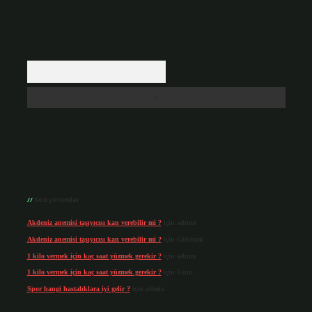
Arama
Son yorumlar
Akdeniz anemisi taşıyıcısı kan verebilir mi ?
için
admin
Akdeniz anemisi taşıyıcısı kan verebilir mi ?
için
Göktürk
1 kilo vermek için kaç saat yüzmek gerekir ?
için
admin
1 kilo vermek için kaç saat yüzmek gerekir ?
için
Uzun
Spor hangi hastalıklara iyi gelir ?
için
admin