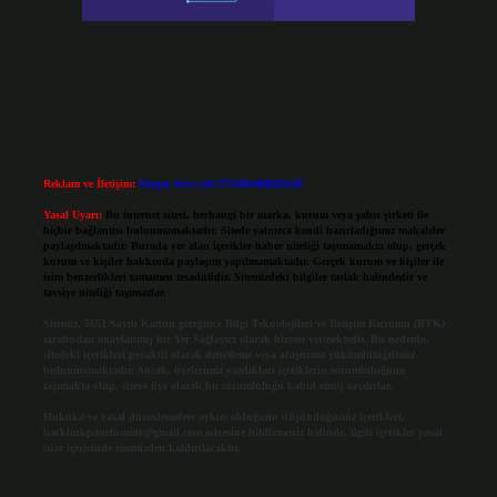
Reklam ve İletişim:
Skype: live:.cid.575569c608265c69
Yasal Uyarı:
Bu internet sitesi, herhangi bir marka, kurum veya şahıs şirketi ile
hiçbir bağlantısı bulunmamaktadır. Sitede yalnızca kendi hazırladığımız makaleler
paylaşılmaktadır. Burada yer alan içerikler haber niteliği taşımamakta olup, gerçek
kurum ve kişiler hakkında paylaşım yapılmamaktadır. Gerçek kurum ve kişiler ile
isim benzerlikleri tamamen tesadüfidir. Sitemizdeki bilgiler taslak halindedir ve
tavsiye niteliği taşımazlar.
Sitemiz, 5651 Sayılı Kanun gereğince Bilgi Teknolojileri ve İletişim Kurumu (BTK)
tarafından onaylanmış bir Yer Sağlayıcı olarak hizmet vermektedir. Bu nedenle,
sitedeki içerikleri proaktif olarak denetleme veya araştırma yükümlülüğümüz
bulunmamaktadır. Ancak, üyelerimiz yazdıkları içeriklerin sorumluluğunu
taşımakta olup, siteye üye olarak bu sorumluluğu kabul etmiş sayılırlar.
Hukuka ve yasal düzenlemelere aykırı olduğunu düşündüğünüz içerikleri,
backlinkpanelicomtr@gmail.com
adresine bildirmeniz halinde, ilgili içerikler yasal
süre içerisinde sitemizden kaldırılacaktır.