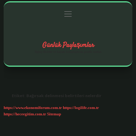
menüyü
Anasayfa
Gizlilik Politikası
Yasal Uyarı
aç
Hakkımızda
Günlük Paylaşımlar
İlginç fikirler ve hayatı kolaylaştıran pratik notlar.
Etiket:
Bağırsak delinmesi belirtileri nelerdir
https://www.ekonomiforum.com.tr
https://logilife.com.tr
https://heceegitim.com.tr
Sitemap