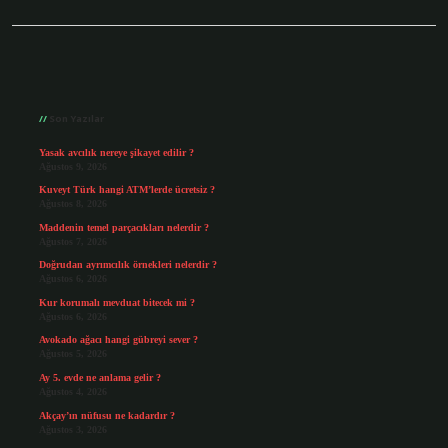
Sidebar
Son Yazılar
Yasak avcılık nereye şikayet edilir ?
Ağustos 9, 2026
Kuveyt Türk hangi ATM’lerde ücretsiz ?
Ağustos 8, 2026
Maddenin temel parçacıkları nelerdir ?
Ağustos 7, 2026
Doğrudan ayrımcılık örnekleri nelerdir ?
Ağustos 6, 2026
Kur korumalı mevduat bitecek mi ?
Ağustos 6, 2026
Avokado ağacı hangi gübreyi sever ?
Ağustos 5, 2026
Ay 5. evde ne anlama gelir ?
Ağustos 4, 2026
Akçay’ın nüfusu ne kadardır ?
Ağustos 3, 2026