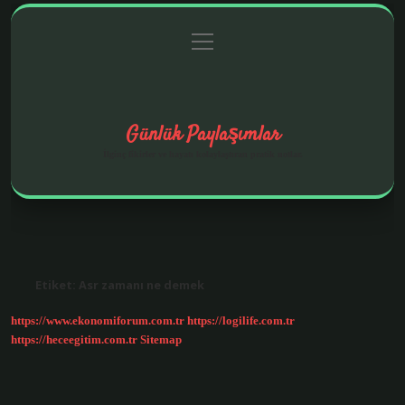
menüyü
Anasayfa
Gizlilik Politikası
Yasal Uyarı
aç
Hakkımızda
Günlük Paylaşımlar
İlginç fikirler ve hayatı kolaylaştıran pratik notlar.
Etiket:
Asr zamanı ne demek
https://www.ekonomiforum.com.tr
https://logilife.com.tr
https://heceegitim.com.tr
Sitemap