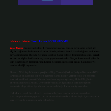
Reklam ve İletişim:
Skype: live:.cid.575569c608265c69
Yasal Uyarı:
Bu internet sitesi, herhangi bir marka, kurum veya şahıs şirketi ile
hiçbir bağlantısı bulunmamaktadır. Sitede yalnızca kendi hazırladığımız makaleler
paylaşılmaktadır. Burada yer alan içerikler haber niteliği taşımamakta olup, gerçek
kurum ve kişiler hakkında paylaşım yapılmamaktadır. Gerçek kurum ve kişiler ile
isim benzerlikleri tamamen tesadüfidir. Sitemizdeki bilgiler taslak halindedir ve
tavsiye niteliği taşımazlar.
Sitemiz, 5651 Sayılı Kanun gereğince Bilgi Teknolojileri ve İletişim Kurumu (BTK)
tarafından onaylanmış bir Yer Sağlayıcı olarak hizmet vermektedir. Bu nedenle,
sitedeki içerikleri proaktif olarak denetleme veya araştırma yükümlülüğümüz
bulunmamaktadır. Ancak, üyelerimiz yazdıkları içeriklerin sorumluluğunu
taşımakta olup, siteye üye olarak bu sorumluluğu kabul etmiş sayılırlar.
Hukuka ve yasal düzenlemelere aykırı olduğunu düşündüğünüz içerikleri,
backlinkpanelicomtr@gmail.com
adresine bildirmeniz halinde, ilgili içerikler yasal
süre içerisinde sitemizden kaldırılacaktır.