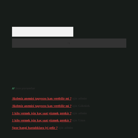
Arama
Son yorumlar
Akdeniz anemisi taşıyıcısı kan verebilir mi ?
için
admin
Akdeniz anemisi taşıyıcısı kan verebilir mi ?
için
Göktürk
1 kilo vermek için kaç saat yüzmek gerekir ?
için
admin
1 kilo vermek için kaç saat yüzmek gerekir ?
için
Uzun
Spor hangi hastalıklara iyi gelir ?
için
admin