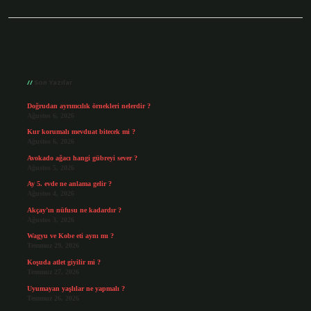
Sidebar
Son Yazılar
Doğrudan ayrımcılık örnekleri nelerdir ?
Ağustos 6, 2026
Kur korumalı mevduat bitecek mi ?
Ağustos 6, 2026
Avokado ağacı hangi gübreyi sever ?
Ağustos 5, 2026
Ay 5. evde ne anlama gelir ?
Ağustos 4, 2026
Akçay’ın nüfusu ne kadardır ?
Ağustos 3, 2026
Wagyu ve Kobe eti aynı mı ?
Temmuz 29, 2026
Koşuda atlet giyilir mi ?
Temmuz 27, 2026
Uyumayan yaşlılar ne yapmalı ?
Temmuz 26, 2026