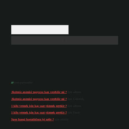
Arama
Son yorumlar
Akdeniz anemisi taşıyıcısı kan verebilir mi ?
için
admin
Akdeniz anemisi taşıyıcısı kan verebilir mi ?
için
Göktürk
1 kilo vermek için kaç saat yüzmek gerekir ?
için
admin
1 kilo vermek için kaç saat yüzmek gerekir ?
için
Uzun
Spor hangi hastalıklara iyi gelir ?
için
admin