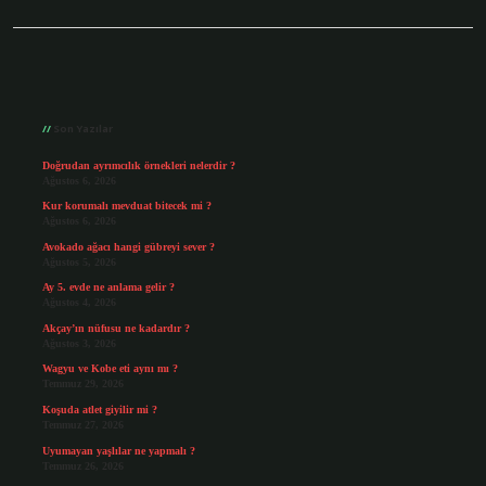
Sidebar
Son Yazılar
Doğrudan ayrımcılık örnekleri nelerdir ?
Ağustos 6, 2026
Kur korumalı mevduat bitecek mi ?
Ağustos 6, 2026
Avokado ağacı hangi gübreyi sever ?
Ağustos 5, 2026
Ay 5. evde ne anlama gelir ?
Ağustos 4, 2026
Akçay’ın nüfusu ne kadardır ?
Ağustos 3, 2026
Wagyu ve Kobe eti aynı mı ?
Temmuz 29, 2026
Koşuda atlet giyilir mi ?
Temmuz 27, 2026
Uyumayan yaşlılar ne yapmalı ?
Temmuz 26, 2026