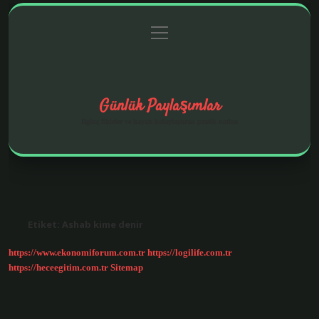
menüyü
Anasayfa
Gizlilik Politikası
Yasal Uyarı
aç
Hakkımızda
Günlük Paylaşımlar
İlginç fikirler ve hayatı kolaylaştıran pratik notlar.
Etiket:
Ashab kime denir
https://www.ekonomiforum.com.tr
https://logilife.com.tr
https://heceegitim.com.tr
Sitemap