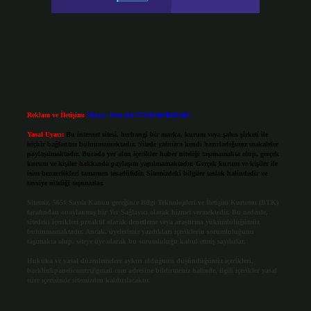
Reklam ve İletişim:
Skype: live:.cid.575569c608265c69
Yasal Uyarı:
Bu internet sitesi, herhangi bir marka, kurum veya şahıs şirketi ile
hiçbir bağlantısı bulunmamaktadır. Sitede yalnızca kendi hazırladığımız makaleler
paylaşılmaktadır. Burada yer alan içerikler haber niteliği taşımamakta olup, gerçek
kurum ve kişiler hakkında paylaşım yapılmamaktadır. Gerçek kurum ve kişiler ile
isim benzerlikleri tamamen tesadüfidir. Sitemizdeki bilgiler taslak halindedir ve
tavsiye niteliği taşımazlar.
Sitemiz, 5651 Sayılı Kanun gereğince Bilgi Teknolojileri ve İletişim Kurumu (BTK)
tarafından onaylanmış bir Yer Sağlayıcı olarak hizmet vermektedir. Bu nedenle,
sitedeki içerikleri proaktif olarak denetleme veya araştırma yükümlülüğümüz
bulunmamaktadır. Ancak, üyelerimiz yazdıkları içeriklerin sorumluluğunu
taşımakta olup, siteye üye olarak bu sorumluluğu kabul etmiş sayılırlar.
Hukuka ve yasal düzenlemelere aykırı olduğunu düşündüğünüz içerikleri,
backlinkpanelicomtr@gmail.com
adresine bildirmeniz halinde, ilgili içerikler yasal
süre içerisinde sitemizden kaldırılacaktır.