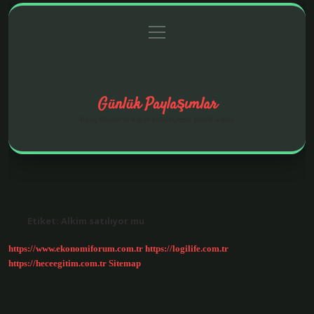
menüyü
Anasayfa
Gizlilik Politikası
Yasal Uyarı
aç
Hakkımızda
Günlük Paylaşımlar
İlginç fikirler ve hayatı kolaylaştıran pratik notlar.
Etiket:
Alkim satılıyor mu
https://www.ekonomiforum.com.tr
https://logilife.com.tr
https://heceegitim.com.tr
Sitemap