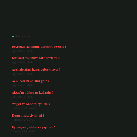
Sidebar
Son Yazılar
Doğrudan ayrımcılık örnekleri nelerdir ?
Ağustos 6, 2026
Kur korumalı mevduat bitecek mi ?
Ağustos 6, 2026
Avokado ağacı hangi gübreyi sever ?
Ağustos 5, 2026
Ay 5. evde ne anlama gelir ?
Ağustos 4, 2026
Akçay’ın nüfusu ne kadardır ?
Ağustos 3, 2026
Wagyu ve Kobe eti aynı mı ?
Temmuz 29, 2026
Koşuda atlet giyilir mi ?
Temmuz 27, 2026
Uyumayan yaşlılar ne yapmalı ?
Temmuz 26, 2026