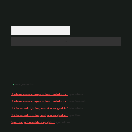
Arama
Son yorumlar
Akdeniz anemisi taşıyıcısı kan verebilir mi ?
için
admin
Akdeniz anemisi taşıyıcısı kan verebilir mi ?
için
Göktürk
1 kilo vermek için kaç saat yüzmek gerekir ?
için
admin
1 kilo vermek için kaç saat yüzmek gerekir ?
için
Uzun
Spor hangi hastalıklara iyi gelir ?
için
admin