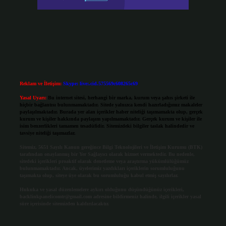
Reklam ve İletişim:
Skype: live:.cid.575569c608265c69
Yasal Uyarı:
Bu internet sitesi, herhangi bir marka, kurum veya şahıs şirketi ile
hiçbir bağlantısı bulunmamaktadır. Sitede yalnızca kendi hazırladığımız makaleler
paylaşılmaktadır. Burada yer alan içerikler haber niteliği taşımamakta olup, gerçek
kurum ve kişiler hakkında paylaşım yapılmamaktadır. Gerçek kurum ve kişiler ile
isim benzerlikleri tamamen tesadüfidir. Sitemizdeki bilgiler taslak halindedir ve
tavsiye niteliği taşımazlar.
Sitemiz, 5651 Sayılı Kanun gereğince Bilgi Teknolojileri ve İletişim Kurumu (BTK)
tarafından onaylanmış bir Yer Sağlayıcı olarak hizmet vermektedir. Bu nedenle,
sitedeki içerikleri proaktif olarak denetleme veya araştırma yükümlülüğümüz
bulunmamaktadır. Ancak, üyelerimiz yazdıkları içeriklerin sorumluluğunu
taşımakta olup, siteye üye olarak bu sorumluluğu kabul etmiş sayılırlar.
Hukuka ve yasal düzenlemelere aykırı olduğunu düşündüğünüz içerikleri,
backlinkpanelicomtr@gmail.com
adresine bildirmeniz halinde, ilgili içerikler yasal
süre içerisinde sitemizden kaldırılacaktır.