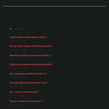
Sidebar
Son Yazılar
Yasak avcılık nereye şikayet edilir ?
Ağustos 9, 2026
Kuveyt Türk hangi ATM’lerde ücretsiz ?
Ağustos 8, 2026
Maddenin temel parçacıkları nelerdir ?
Ağustos 7, 2026
Doğrudan ayrımcılık örnekleri nelerdir ?
Ağustos 6, 2026
Kur korumalı mevduat bitecek mi ?
Ağustos 6, 2026
Avokado ağacı hangi gübreyi sever ?
Ağustos 5, 2026
Ay 5. evde ne anlama gelir ?
Ağustos 4, 2026
Akçay’ın nüfusu ne kadardır ?
Ağustos 3, 2026