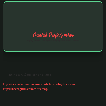
menüyü
Anasayfa
Gizlilik Politikası
Yasal Uyarı
aç
Hakkımızda
Günlük Paylaşımlar
İlginç fikirler ve hayatı kolaylaştıran pratik notlar.
Etiket:
Akü sıvısı hangi asit
https://www.ekonomiforum.com.tr
https://logilife.com.tr
https://heceegitim.com.tr
Sitemap