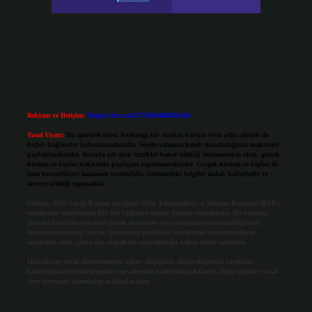
Reklam ve İletişim:
Skype: live:.cid.575569c608265c69
Yasal Uyarı:
Bu internet sitesi, herhangi bir marka, kurum veya şahıs şirketi ile
hiçbir bağlantısı bulunmamaktadır. Sitede yalnızca kendi hazırladığımız makaleler
paylaşılmaktadır. Burada yer alan içerikler haber niteliği taşımamakta olup, gerçek
kurum ve kişiler hakkında paylaşım yapılmamaktadır. Gerçek kurum ve kişiler ile
isim benzerlikleri tamamen tesadüfidir. Sitemizdeki bilgiler taslak halindedir ve
tavsiye niteliği taşımazlar.
Sitemiz, 5651 Sayılı Kanun gereğince Bilgi Teknolojileri ve İletişim Kurumu (BTK)
tarafından onaylanmış bir Yer Sağlayıcı olarak hizmet vermektedir. Bu nedenle,
sitedeki içerikleri proaktif olarak denetleme veya araştırma yükümlülüğümüz
bulunmamaktadır. Ancak, üyelerimiz yazdıkları içeriklerin sorumluluğunu
taşımakta olup, siteye üye olarak bu sorumluluğu kabul etmiş sayılırlar.
Hukuka ve yasal düzenlemelere aykırı olduğunu düşündüğünüz içerikleri,
backlinkpanelicomtr@gmail.com
adresine bildirmeniz halinde, ilgili içerikler yasal
süre içerisinde sitemizden kaldırılacaktır.