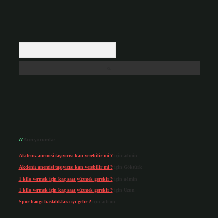
Arama
Son yorumlar
Akdeniz anemisi taşıyıcısı kan verebilir mi ?
için
admin
Akdeniz anemisi taşıyıcısı kan verebilir mi ?
için
Göktürk
1 kilo vermek için kaç saat yüzmek gerekir ?
için
admin
1 kilo vermek için kaç saat yüzmek gerekir ?
için
Uzun
Spor hangi hastalıklara iyi gelir ?
için
admin