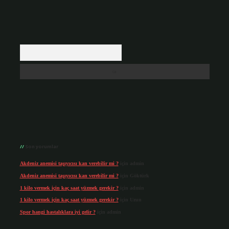
Arama
Son yorumlar
Akdeniz anemisi taşıyıcısı kan verebilir mi ?
için
admin
Akdeniz anemisi taşıyıcısı kan verebilir mi ?
için
Göktürk
1 kilo vermek için kaç saat yüzmek gerekir ?
için
admin
1 kilo vermek için kaç saat yüzmek gerekir ?
için
Uzun
Spor hangi hastalıklara iyi gelir ?
için
admin