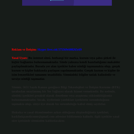
Reklam ve İletişim:
Skype: live:.cid.575569c608265c69
Yasal Uyarı:
Bu internet sitesi, herhangi bir marka, kurum veya şahıs şirketi ile
hiçbir bağlantısı bulunmamaktadır. Sitede yalnızca kendi hazırladığımız makaleler
paylaşılmaktadır. Burada yer alan içerikler haber niteliği taşımamakta olup, gerçek
kurum ve kişiler hakkında paylaşım yapılmamaktadır. Gerçek kurum ve kişiler ile
isim benzerlikleri tamamen tesadüfidir. Sitemizdeki bilgiler taslak halindedir ve
tavsiye niteliği taşımazlar.
Sitemiz, 5651 Sayılı Kanun gereğince Bilgi Teknolojileri ve İletişim Kurumu (BTK)
tarafından onaylanmış bir Yer Sağlayıcı olarak hizmet vermektedir. Bu nedenle,
sitedeki içerikleri proaktif olarak denetleme veya araştırma yükümlülüğümüz
bulunmamaktadır. Ancak, üyelerimiz yazdıkları içeriklerin sorumluluğunu
taşımakta olup, siteye üye olarak bu sorumluluğu kabul etmiş sayılırlar.
Hukuka ve yasal düzenlemelere aykırı olduğunu düşündüğünüz içerikleri,
backlinkpanelicomtr@gmail.com
adresine bildirmeniz halinde, ilgili içerikler yasal
süre içerisinde sitemizden kaldırılacaktır.