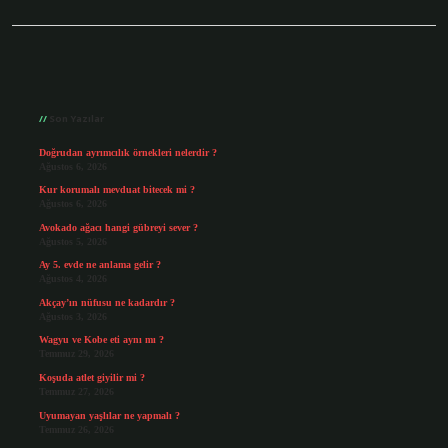
Sidebar
Son Yazılar
Doğrudan ayrımcılık örnekleri nelerdir ?
Ağustos 6, 2026
Kur korumalı mevduat bitecek mi ?
Ağustos 6, 2026
Avokado ağacı hangi gübreyi sever ?
Ağustos 5, 2026
Ay 5. evde ne anlama gelir ?
Ağustos 4, 2026
Akçay’ın nüfusu ne kadardır ?
Ağustos 3, 2026
Wagyu ve Kobe eti aynı mı ?
Temmuz 29, 2026
Koşuda atlet giyilir mi ?
Temmuz 27, 2026
Uyumayan yaşlılar ne yapmalı ?
Temmuz 26, 2026