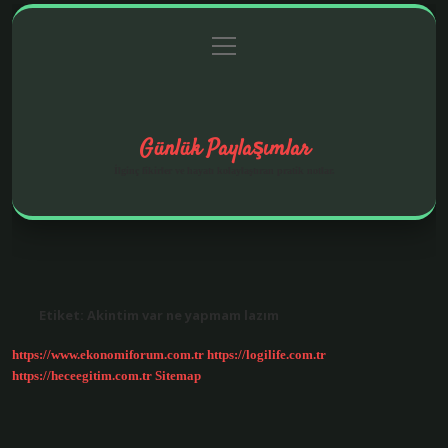
menüyü
Anasayfa
Gizlilik Politikası
Yasal Uyarı
aç
Hakkımızda
Günlük Paylaşımlar
İlginç fikirler ve hayatı kolaylaştıran pratik notlar.
Etiket:
Akintim var ne yapmam lazım
https://www.ekonomiforum.com.tr
https://logilife.com.tr
https://heceegitim.com.tr
Sitemap