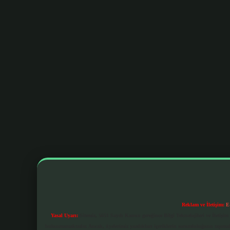
Reklam ve İletişim:
E
Yasal Uyarı:
Sitemiz, 5651 Sayılı Kanun gereğince Bilgi Teknolojileri ve İletiş
bulunmamaktadır. Ancak, üyelerimiz yazdıkları içeriklerin sorumluluğunu taşımakta