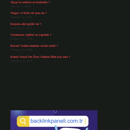
Akçay’ın nüfusu ne kadardır ?
Ağustos 3, 2026
Wagyu ve Kobe eti aynı mı ?
Temmuz 29, 2026
Koşuda atlet giyilir mi ?
Temmuz 27, 2026
Uyumayan yaşlılar ne yapmalı ?
Temmuz 26, 2026
Kuran’ı hatim etmenin sevabı nedir ?
Temmuz 25, 2026
Kemal Sunal Sen İlyas Salman filmi kaç tane ?
Temmuz 25, 2026