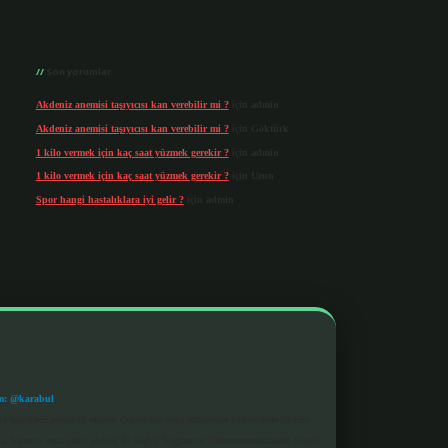
Son yorumlar
Akdeniz anemisi taşıyıcısı kan verebilir mi ?
için
admin
Akdeniz anemisi taşıyıcısı kan verebilir mi ?
için
Göktürk
1 kilo vermek için kaç saat yüzmek gerekir ?
için
admin
1 kilo vermek için kaç saat yüzmek gerekir ?
için
Uzun
Spor hangi hastalıklara iyi gelir ?
için
admin
m: @karabul
eki içerikleri proaktif olarak denetleme veya araştırma yükümlülüğümüz
a, kurum veya şahıs şirketi ile hiçbir bağlantısı bulunmamaktadır. Sitede