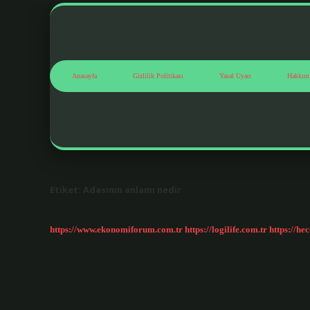
Anasayfa
Gizlilik Politikası
Yasal Uyarı
Hakkım
Etiket:
Adasının anlamı nedir
https://www.ekonomiforum.com.tr
https://logilife.com.tr
https://he