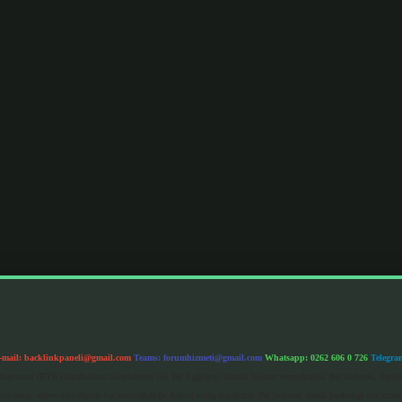
-mail:
backlinkpaneli@gmail.com
Teams:
forumhizmeti@gmail.com
Whatsapp: 0262 606 0 726
Telegra
im Kurumu (BTK) tarafından onaylanmış bir Yer Sağlayıcı olarak hizmet vermektedir. Bu nedenle, sited
 olup, siteye üye olarak bu sorumluluğu kabul etmiş sayılırlar. Bu internet sitesi, herhangi bir mark