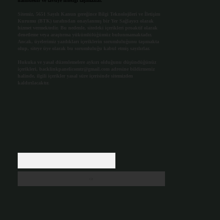
halindedir ve tavsiye niteliği taşımazlar.
Sitemiz, 5651 Sayılı Kanun gereğince Bilgi Teknolojileri ve İletişim
Kurumu (BTK) tarafından onaylanmış bir Yer Sağlayıcı olarak
hizmet vermektedir. Bu nedenle, sitedeki içerikleri proaktif olarak
denetleme veya araştırma yükümlülüğümüz bulunmamaktadır.
Ancak, üyelerimiz yazdıkları içeriklerin sorumluluğunu taşımakta
olup, siteye üye olarak bu sorumluluğu kabul etmiş sayılırlar.
Hukuka ve yasal düzenlemelere aykırı olduğunu düşündüğünüz
içerikleri,
backlinkpanelicomtr@gmail.com
adresine bildirmeniz
halinde, ilgili içerikler yasal süre içerisinde sitemizden
kaldırılacaktır.
Arama