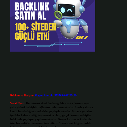
Reklam ve İletişim:
Skype: live:.cid.575569c608265c69
Yasal Uyarı:
Bu internet sitesi, herhangi bir marka, kurum veya
şahıs şirketi ile hiçbir bağlantısı bulunmamaktadır. Sitede yalnızca
kendi hazırladığımız makaleler paylaşılmaktadır. Burada yer alan
içerikler haber niteliği taşımamakta olup, gerçek kurum ve kişiler
hakkında paylaşım yapılmamaktadır. Gerçek kurum ve kişiler ile
isim benzerlikleri tamamen tesadüfidir. Sitemizdeki bilgiler taslak