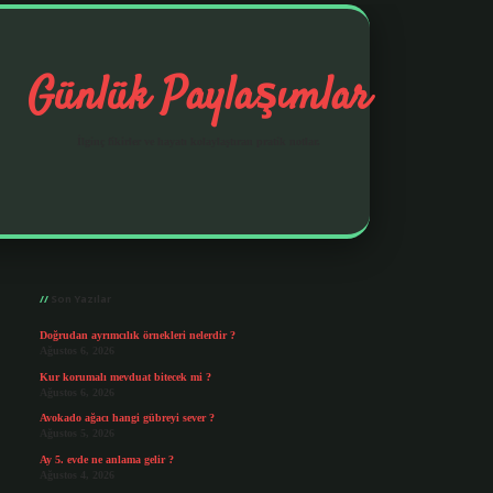
Günlük Paylaşımlar
İlginç fikirler ve hayatı kolaylaştıran pratik notlar.
Sidebar
https://elexbetgiris.org/
betbox giriş
betexp
Son Yazılar
Doğrudan ayrımcılık örnekleri nelerdir ?
Ağustos 6, 2026
Kur korumalı mevduat bitecek mi ?
Ağustos 6, 2026
Avokado ağacı hangi gübreyi sever ?
Ağustos 5, 2026
Ay 5. evde ne anlama gelir ?
Ağustos 4, 2026