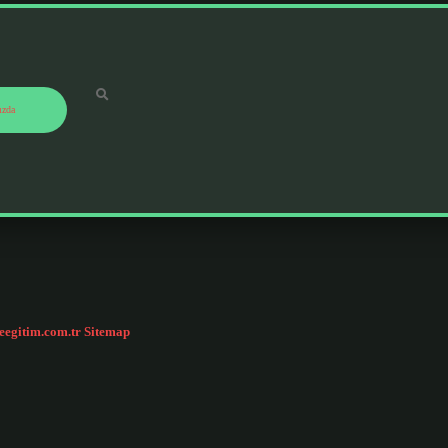
ızda
ceegitim.com.tr
Sitemap