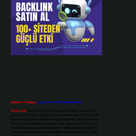
Reklam ve İletişim:
Skype: live:.cid.575569c608265c69
Yasal Uyarı:
Bu internet sitesi, herhangi bir marka, kurum veya
şahıs şirketi ile hiçbir bağlantısı bulunmamaktadır. Sitede yalnızca
kendi hazırladığımız makaleler paylaşılmaktadır. Burada yer alan
içerikler haber niteliği taşımamakta olup, gerçek kurum ve kişiler
hakkında paylaşım yapılmamaktadır. Gerçek kurum ve kişiler ile
isim benzerlikleri tamamen tesadüfidir. Sitemizdeki bilgiler taslak