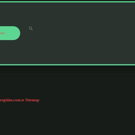
ızda
ceegitim.com.tr
Sitemap