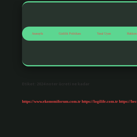
Anasayfa
Gizlilik Politikası
Yasal Uyarı
Hakkım
Etiket:
2024 noter ücreti ne kadar
https://www.ekonomiforum.com.tr
https://logilife.com.tr
https://he