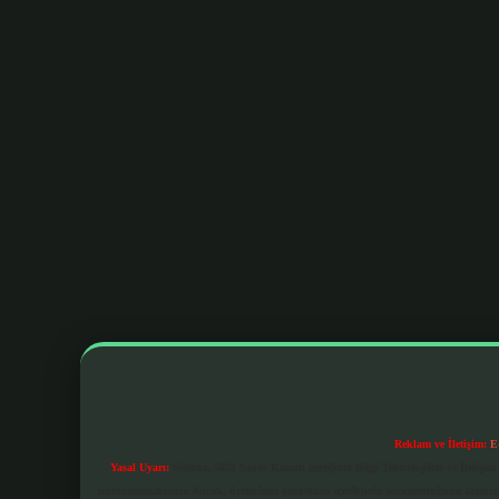
Reklam ve İletişim:
E
Yasal Uyarı:
Sitemiz, 5651 Sayılı Kanun gereğince Bilgi Teknolojileri ve İletiş
bulunmamaktadır. Ancak, üyelerimiz yazdıkları içeriklerin sorumluluğunu taşımakta