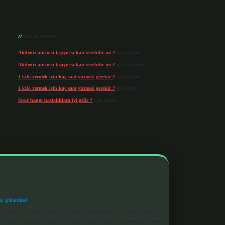
Son yorumlar
Akdeniz anemisi taşıyıcısı kan verebilir mi ?
için
admin
Akdeniz anemisi taşıyıcısı kan verebilir mi ?
için
Göktürk
1 kilo vermek için kaç saat yüzmek gerekir ?
için
admin
1 kilo vermek için kaç saat yüzmek gerekir ?
için
Uzun
Spor hangi hastalıklara iyi gelir ?
için
admin
m: @karabul
eki içerikleri proaktif olarak denetleme veya araştırma yükümlülüğümüz
a, kurum veya şahıs şirketi ile hiçbir bağlantısı bulunmamaktadır. Sitede