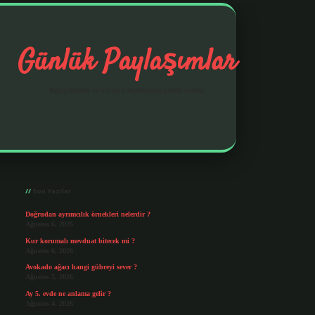
Günlük Paylaşımlar
İlginç fikirler ve hayatı kolaylaştıran pratik notlar.
Sidebar
https://elexbetgiris.org/
betbox giriş
betexp
Son Yazılar
Doğrudan ayrımcılık örnekleri nelerdir ?
Ağustos 6, 2026
Kur korumalı mevduat bitecek mi ?
Ağustos 6, 2026
Avokado ağacı hangi gübreyi sever ?
Ağustos 5, 2026
Ay 5. evde ne anlama gelir ?
Ağustos 4, 2026