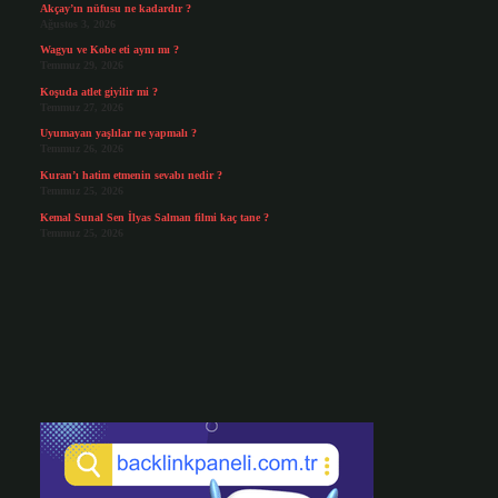
Akçay’ın nüfusu ne kadardır ?
Ağustos 3, 2026
Wagyu ve Kobe eti aynı mı ?
Temmuz 29, 2026
Koşuda atlet giyilir mi ?
Temmuz 27, 2026
Uyumayan yaşlılar ne yapmalı ?
Temmuz 26, 2026
Kuran’ı hatim etmenin sevabı nedir ?
Temmuz 25, 2026
Kemal Sunal Sen İlyas Salman filmi kaç tane ?
Temmuz 25, 2026