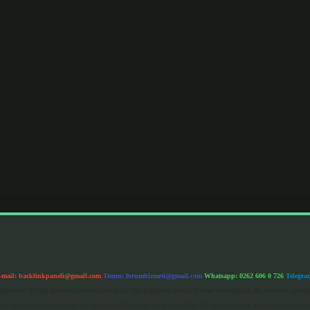
-mail:
backlinkpaneli@gmail.com
Teams:
forumhizmeti@gmail.com
Whatsapp: 0262 606 0 726
Telegra
im Kurumu (BTK) tarafından onaylanmış bir Yer Sağlayıcı olarak hizmet vermektedir. Bu nedenle, sited
 olup, siteye üye olarak bu sorumluluğu kabul etmiş sayılırlar. Bu internet sitesi, herhangi bir mark