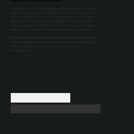
halindedir ve tavsiye niteliği taşımazlar.
Sitemiz, 5651 Sayılı Kanun gereğince Bilgi Teknolojileri ve İletişim
Kurumu (BTK) tarafından onaylanmış bir Yer Sağlayıcı olarak
hizmet vermektedir. Bu nedenle, sitedeki içerikleri proaktif olarak
denetleme veya araştırma yükümlülüğümüz bulunmamaktadır.
Ancak, üyelerimiz yazdıkları içeriklerin sorumluluğunu taşımakta
olup, siteye üye olarak bu sorumluluğu kabul etmiş sayılırlar.
Hukuka ve yasal düzenlemelere aykırı olduğunu düşündüğünüz
içerikleri,
backlinkpanelicomtr@gmail.com
adresine bildirmeniz
halinde, ilgili içerikler yasal süre içerisinde sitemizden
kaldırılacaktır.
Arama