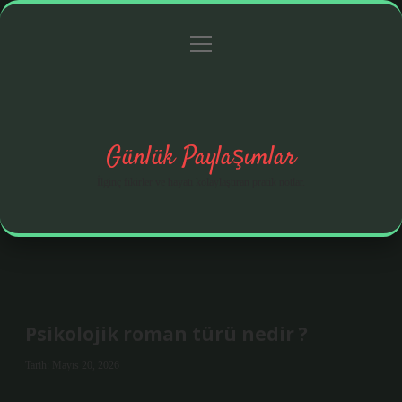
menüyü
Anasayfa
Gizlilik Politikası
Yasal Uyarı
aç
Hakkımızda
Günlük Paylaşımlar
İlginç fikirler ve hayatı kolaylaştıran pratik notlar.
Psikolojik roman türü nedir ?
Tarih: Mayıs 20, 2026