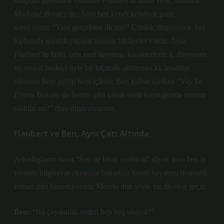
kitapları genellikle Gustave Flaubert’in adını verir, özellikle
Madame Bovary
ile. Ama ben kendi kendime şunu
soruyorum: “Yani gerçekten ilk mi?” Çünkü, düşününce, her
toplumda günlük yaşamı anlatan hikâyeler vardır. Ama
Flaubert’in farkı, orta sınıf hayatını, karakterlerin iç dünyasını
ve sosyal baskıyı öyle bir biçimde aktarması ki, insanlar
okurken hem gülüp hem içlenir. Ben kahve içerken “Vay be,
Emma Bovary de benim gibi sabah simit kuyruğunda mutsuz
olabilir mi?” diye düşünüyorum.
Flaubert ve Ben, Aynı Çatı Altında
Arkadaşlarım bana “Sen de biraz realist ol” diyor, ama ben iş
yerinde bilgisayar ekranına bakarken kendi hayatımı dramatik
roman gibi hissediyorum. Mesela dün şöyle bir diyalog geçti:
Ben:
“Bu çaydanlık neden hep boş oluyor?”