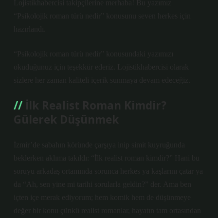
Lojistikhabercisi takipçilerine merhaba! Bu yazımız
“Psikolojik roman türü nedir” konusunu seven herkes için
hazırlandı.
“Psikolojik roman türü nedir” konusundaki yazımızı
okuduğunuz için teşekkür ederiz. Lojistikhabercisi olarak
sizlere her zaman kaliteli içerik sunmaya devam edeceğiz.
İlk Realist Roman Kimdir?
Gülerek Düşünmek
İzmir’de sabahın köründe çarşıya inip simit kuyruğunda
beklerken aklıma takıldı: “İlk realist roman kimdir?” Hani bu
soruyu arkadaş ortamında sorunca herkes ya kaşlarını çatar ya
da “Ah, sen yine mi tarihi sorularla geldin?” der. Ama ben
içten içe merak ediyorum; hem komik hem de düşünmeye
değer bir konu çünkü realist romanlar, hayatın tam ortasından