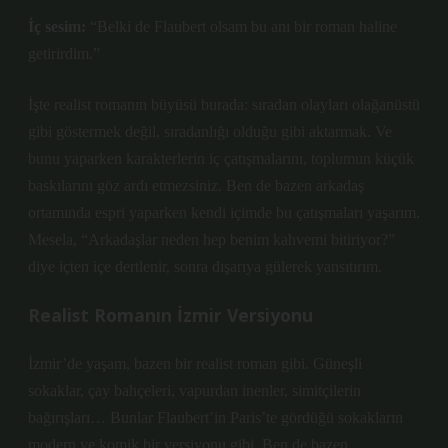
İç sesim:
“Belki de Flaubert olsam bu anı bir roman haline
getirirdim.”
İşte realist romanın büyüsü burada: sıradan olayları olağanüstü
gibi göstermek değil, sıradanlığı olduğu gibi aktarmak. Ve
bunu yaparken karakterlerin iç çatışmalarını, toplumun küçük
baskılarını göz ardı etmezsiniz. Ben de bazen arkadaş
ortamında espri yaparken kendi içimde bu çatışmaları yaşarım.
Mesela, “Arkadaşlar neden hep benim kahvemi bitiriyor?”
diye içten içe dertlenir, sonra dışarıya gülerek yansıtırım.
Realist Romanın İzmir Versiyonu
İzmir’de yaşam, bazen bir realist roman gibi. Güneşli
sokaklar, çay bahçeleri, vapurdan inenler, simitçilerin
bağırışları… Bunlar Flaubert’in Paris’te gördüğü sokakların
modern ve komik bir versiyonu gibi. Ben de bazen