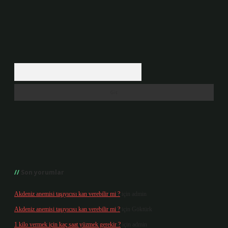
Arama
Son yorumlar
Akdeniz anemisi taşıyıcısı kan verebilir mi ?
için
admin
Akdeniz anemisi taşıyıcısı kan verebilir mi ?
için
Göktürk
1 kilo vermek için kaç saat yüzmek gerekir ?
için
admin