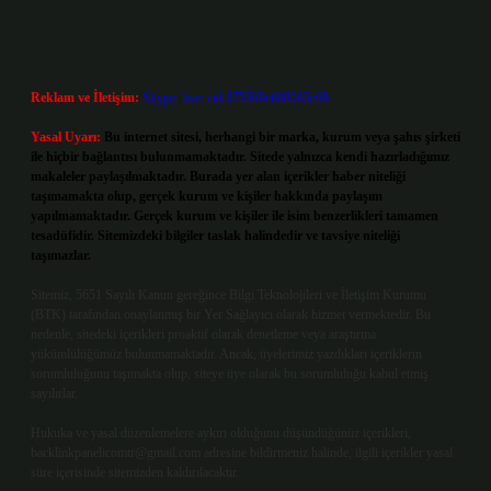
Reklam ve İletişim:
Skype: live:.cid.575569c608265c69
Yasal Uyarı:
Bu internet sitesi, herhangi bir marka, kurum veya şahıs şirketi
ile hiçbir bağlantısı bulunmamaktadır. Sitede yalnızca kendi hazırladığımız
makaleler paylaşılmaktadır. Burada yer alan içerikler haber niteliği
taşımamakta olup, gerçek kurum ve kişiler hakkında paylaşım
yapılmamaktadır. Gerçek kurum ve kişiler ile isim benzerlikleri tamamen
tesadüfidir. Sitemizdeki bilgiler taslak halindedir ve tavsiye niteliği
taşımazlar.
Sitemiz, 5651 Sayılı Kanun gereğince Bilgi Teknolojileri ve İletişim Kurumu
(BTK) tarafından onaylanmış bir Yer Sağlayıcı olarak hizmet vermektedir. Bu
nedenle, sitedeki içerikleri proaktif olarak denetleme veya araştırma
yükümlülüğümüz bulunmamaktadır. Ancak, üyelerimiz yazdıkları içeriklerin
sorumluluğunu taşımakta olup, siteye üye olarak bu sorumluluğu kabul etmiş
sayılırlar.
Hukuka ve yasal düzenlemelere aykırı olduğunu düşündüğünüz içerikleri,
backlinkpanelicomtr@gmail.com
adresine bildirmeniz halinde, ilgili içerikler yasal
süre içerisinde sitemizden kaldırılacaktır.