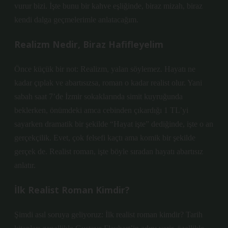
vurur bizi. İşte bunu bir kahve eşliğinde, biraz mizah, biraz
kendi dalga geçmelerimle anlatacağım.
Realizm Nedir, Biraz Hafifleyelim
Önce küçük bir not: Realizm, yalan söylemez. Hayatı ne
kadar çıplak ve abartısızsa, roman o kadar realist olur. Yani
sabah saat 7’de İzmir sokaklarında simit kuyruğunda
beklerken, önümdeki amca cebinden çıkardığı 1 TL’yi
sayarken dramatik bir şekilde “Hayat işte” dediğinde, işte o an
gerçekçilik. Evet, çok felsefi kaçtı ama komik bir şekilde
gerçek de. Realist roman, işte böyle sıradan hayatı abartısız
anlatır.
İlk Realist Roman Kimdir?
Şimdi asıl soruya geliyoruz: İlk realist roman kimdir? Tarih