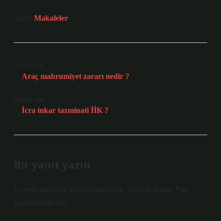
Tarih:
Makaleler
Önceki Yazı
Araç mahrumiyet zararı nedir ?
Sonraki Yazı
İcra inkar tazminati İİK ?
Bir yanıt yazın
E-posta adresiniz yayınlanmayacak.
Gerekli alanlar
*
ile
işaretlenmişlerdir