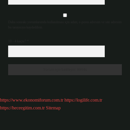
Daha sonraki yorumlarımda kullanılması için adım, e-posta adresim ve site adresim
bu tarayıcıya kaydedilsin.
10 - 4 kaçtır?
*
https://www.ekonomiforum.com.tr
https://logilife.com.tr
https://heceegitim.com.tr
Sitemap