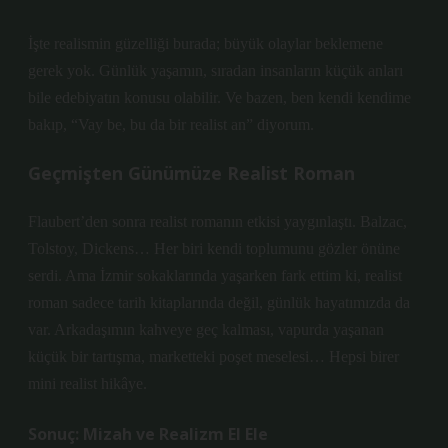
İşte realismin güzelliği burada; büyük olaylar beklemene
gerek yok. Günlük yaşamın, sıradan insanların küçük anları
bile edebiyatın konusu olabilir. Ve bazen, ben kendi kendime
bakıp, “Vay be, bu da bir realist an” diyorum.
Geçmişten Günümüze Realist Roman
Flaubert’den sonra realist romanın etkisi yaygınlaştı. Balzac,
Tolstoy, Dickens… Her biri kendi toplumunu gözler önüne
serdi. Ama İzmir sokaklarında yaşarken fark ettim ki, realist
roman sadece tarih kitaplarında değil, günlük hayatımızda da
var. Arkadaşımın kahveye geç kalması, vapurda yaşanan
küçük bir tartışma, marketteki poşet meselesi… Hepsi birer
mini realist hikâye.
Sonuç: Mizah ve Realizm El Ele