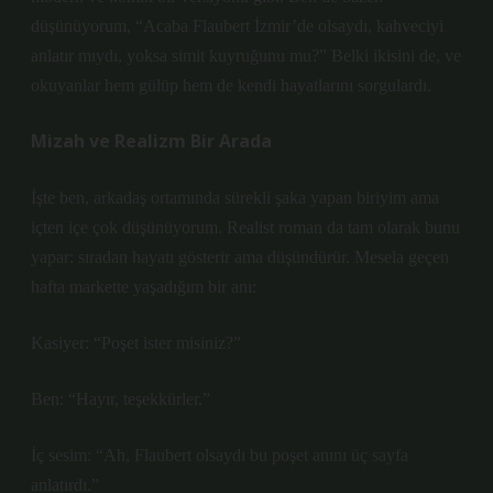
düşünüyorum, “Acaba Flaubert İzmir’de olsaydı, kahveciyi
anlatır mıydı, yoksa simit kuyruğunu mu?” Belki ikisini de, ve
okuyanlar hem gülüp hem de kendi hayatlarını sorgulardı.
Mizah ve Realizm Bir Arada
İşte ben, arkadaş ortamında sürekli şaka yapan biriyim ama
içten içe çok düşünüyorum. Realist roman da tam olarak bunu
yapar: sıradan hayatı gösterir ama düşündürür. Mesela geçen
hafta markette yaşadığım bir anı:
Kasiyer: “Poşet ister misiniz?”
Ben: “Hayır, teşekkürler.”
İç sesim: “Ah, Flaubert olsaydı bu poşet anını üç sayfa
anlatırdı.”