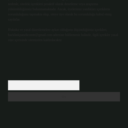
nedenle, sitedeki içerikleri proaktif olarak denetleme veya araştırma
yükümlülüğümüz bulunmamaktadır. Ancak, üyelerimiz yazdıkları içeriklerin
sorumluluğunu taşımakta olup, siteye üye olarak bu sorumluluğu kabul etmiş
sayılırlar.
Hukuka ve yasal düzenlemelere aykırı olduğunu düşündüğünüz içerikleri,
backlinkpanelicomtr@gmail.com
adresine bildirmeniz halinde, ilgili içerikler yasal
süre içerisinde sitemizden kaldırılacaktır.
Arama