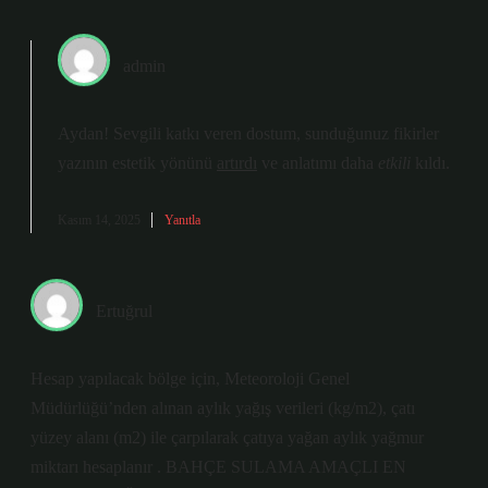
admin
Aydan! Sevgili katkı veren dostum, sunduğunuz fikirler
yazının estetik yönünü
artırdı
ve anlatımı daha
etkili
kıldı.
Kasım 14, 2025
Yanıtla
Ertuğrul
Hesap yapılacak bölge için, Meteoroloji Genel
Müdürlüğü’nden alınan aylık yağış verileri (kg/m2), çatı
yüzey alanı (m2) ile çarpılarak çatıya yağan aylık yağmur
miktarı hesaplanır . BAHÇE SULAMA AMAÇLI EN