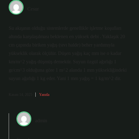
Cesur
Su akışının olduğu sistemlerde genellikle işletme koşulları
altında karşılaşılması beklenen en yüksek debi . Yaklaşık 20
cm çapında biriken yağış (sıvı halde) beher yardımıyla
yükseklik olarak ölçülür. Düşen yağış kaç mm ise o kadar
km/m^2 yağış düşmüş demektir. Suyun özgül ağırlığı 1
gr/cm^3 olduğuna göre 1 m^2 alanda 1 mm yüksekliğindeki
suyun ağırlığı 1 kg eder. Yani 1 mm yağış = 1 kg/m^2 dir.
Kasım 14, 2025
Yanıtla
admin