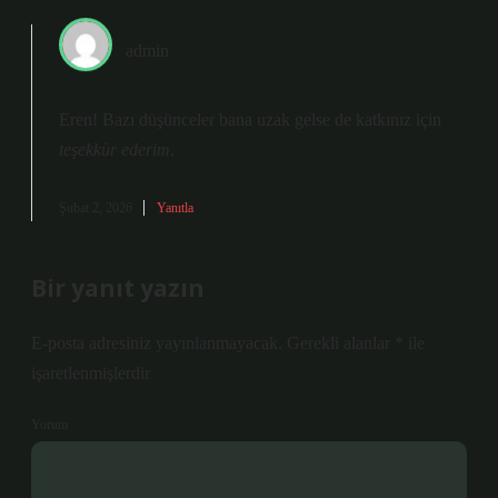
admin
Eren! Bazı düşünceler bana uzak gelse de katkınız için
teşekkür ederim
.
Şubat 2, 2026
Yanıtla
Bir yanıt yazın
E-posta adresiniz yayınlanmayacak.
Gerekli alanlar
*
ile
işaretlenmişlerdir
Yorum