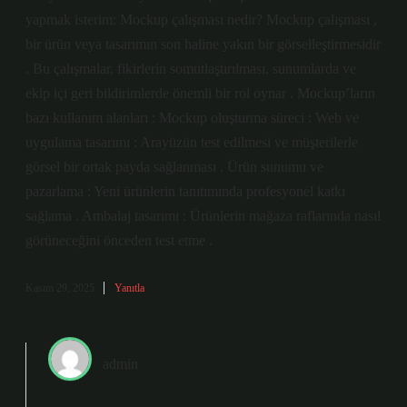
yapmak isterim: Mockup çalışması nedir? Mockup çalışması ,
bir ürün veya tasarımın son haline yakın bir görselleştirmesidir
. Bu çalışmalar, fikirlerin somutlaştırılması, sunumlarda ve
ekip içi geri bildirimlerde önemli bir rol oynar . Mockup’ların
bazı kullanım alanları : Mockup oluşturma süreci : Web ve
uygulama tasarımı : Arayüzün test edilmesi ve müşterilerle
görsel bir ortak payda sağlanması . Ürün sunumu ve
pazarlama : Yeni ürünlerin tanıtımında profesyonel katkı
sağlama . Ambalaj tasarımı : Ürünlerin mağaza raflarında nasıl
görüneceğini önceden test etme .
Kasım 29, 2025
Yanıtla
admin