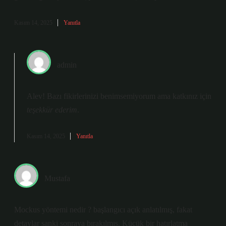
Kasım 14, 2025
Yanıtla
admin
Alev! Bazı fikirlerinizi benimsemiyorum ama katkınız için
teşekkür ederim
.
Kasım 14, 2025
Yanıtla
Mustafa
Mockus yöntemi nedir ? başlangıcı açık anlatılmış, fakat
detaylar sanki sonraya bırakılmış. Küçük bir hatırlatma