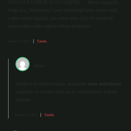
UYGUN YAĞMUR SUYU SARNIÇ … Hesap yapılacak
bölge için, Meteoroloji Genel Müdürlüğü’nden alınan aylık
yağış verileri (kg/m2), çatı yüzey alanı (m2) ile çarpılarak
çatıya yağan aylık yağmur miktarı hesaplanır .
Kasım 14, 2025
Yanıtla
admin
Ertuğrul! Kıymetli katkınız, makalenin
odak noktalarını
vurguladı ve mesajın daha
güçlü
yansıtılmasına katkıda
bulundu.
Kasım 14, 2025
Yanıtla