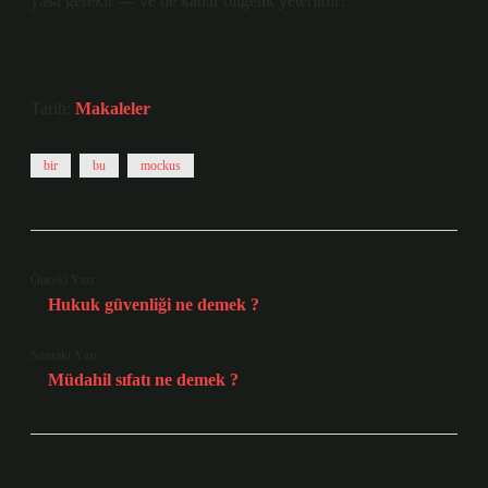
yasa gerekir — ve ne kadar bilgelik yeterlidir?”
Tarih:
Makaleler
bir
bu
mockus
Önceki Yazı
Hukuk güvenliği ne demek ?
Sonraki Yazı
Müdahil sıfatı ne demek ?