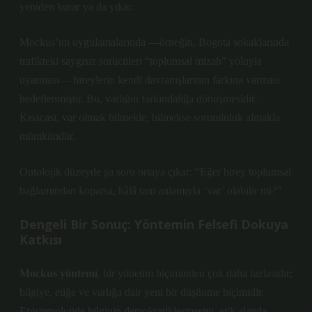
yeniden kurar ya da yıkar.
Mockus’un uygulamalarında —örneğin, Bogota sokaklarında
trafikteki saygısız sürücüleri “toplumsal mizah” yoluyla
uyarması— bireylerin kendi davranışlarının farkına varması
hedeflenmiştir. Bu, varlığın farkındalığa dönüşmesidir.
Kısacası, var olmak bilmekle, bilmekse sorumluluk almakla
mümkündür.
Ontolojik düzeyde şu soru ortaya çıkar:
“Eğer birey toplumsal
bağlamından koparsa, hâlâ tam anlamıyla ‘var’ olabilir mi?”
Dengeli Bir Sonuç: Yöntemin Felsefi Dokuya
Katkısı
Mockus yöntemi
, bir yönetim biçiminden çok daha fazlasıdır;
bilgiye, etiğe ve varlığa dair yeni bir düşünme biçimidir.
Epistemolojide bilginin demokratikleşmesini, etik alanda