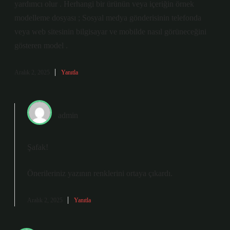
yardımcı olur . Herhangi bir ürünün veya içeriğin örnek
modelleme dosyası ; Sosyal medya gönderisinin telefonda
veya web sitesinin bilgisayar ve mobilde nasıl görüneceğini
gösteren model .
Aralık 2, 2025
Yanıtla
admin
Şafak!
Önerileriniz yazının
renklerini
ortaya çıkardı.
Aralık 2, 2025
Yanıtla