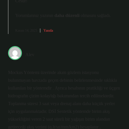
Cesur!
Yorumlarınız yazının
daha düzenli
olmasını sağladı.
Kasım 14, 2025
Yanıtla
Alev
Mockus Yöntemi üzerinde akım gözlem istasyonu
bulunmayan havzada geçen debinin belirlenmesinde sıklıkla
kullanılan bir yöntemdir . Ayrıca hesabının pratikliği ve üçgen
hidrografın çizim kolaylığı bakımından tercih edilmektedir.
Toplanma süresi 3 saat veya drenaj alanı daha küçük yerler
için uygulanmaktadır. DSİ Sentetik yöntemde birim akış
yüksekliğini veren 2 saat süreli bir yağışın birim alandan
getireceği akış verimi (q,lt/sn/mm/km2) hesaplanır .