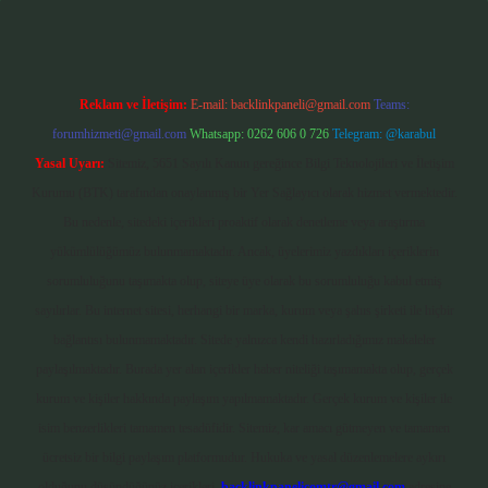
Reklam ve İletişim:
E-mail:
backlinkpaneli@gmail.com
Teams:
forumhizmeti@gmail.com
Whatsapp: 0262 606 0 726
Telegram: @karabul
Yasal Uyarı:
Sitemiz, 5651 Sayılı Kanun gereğince Bilgi Teknolojileri ve İletişim
Kurumu (BTK) tarafından onaylanmış bir Yer Sağlayıcı olarak hizmet vermektedir.
Bu nedenle, sitedeki içerikleri proaktif olarak denetleme veya araştırma
yükümlülüğümüz bulunmamaktadır. Ancak, üyelerimiz yazdıkları içeriklerin
sorumluluğunu taşımakta olup, siteye üye olarak bu sorumluluğu kabul etmiş
sayılırlar. Bu internet sitesi, herhangi bir marka, kurum veya şahıs şirketi ile hiçbir
bağlantısı bulunmamaktadır. Sitede yalnızca kendi hazırladığımız makaleler
paylaşılmaktadır. Burada yer alan içerikler haber niteliği taşımamakta olup, gerçek
kurum ve kişiler hakkında paylaşım yapılmamaktadır. Gerçek kurum ve kişiler ile
isim benzerlikleri tamamen tesadüfidir. Sitemiz, kar amacı gütmeyen ve tamamen
ücretsiz bir bilgi paylaşım platformudur. Hukuka ve yasal düzenlemelere aykırı
olduğunu düşündüğünüz içerikleri,
backlinkpanelicomtr@gmail.com
adresine