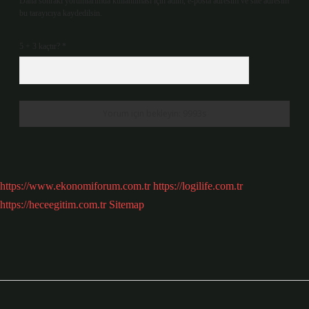
Daha sonraki yorumlarımda kullanılması için adım, e-posta adresim ve site adresim
bu tarayıcıya kaydedilsin.
5 + 3 kaçtır?
*
https://www.ekonomiforum.com.tr
https://logilife.com.tr
https://heceegitim.com.tr
Sitemap