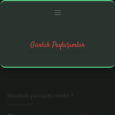
menüyü
Anasayfa
Gizlilik Politikası
Yasal Uyarı
aç
Hakkımızda
Günlük Paylaşımlar
İlginç fikirler ve hayatı kolaylaştıran pratik notlar.
Mockus yöntemi nedir ?
Tarih: Ekim 28, 2025