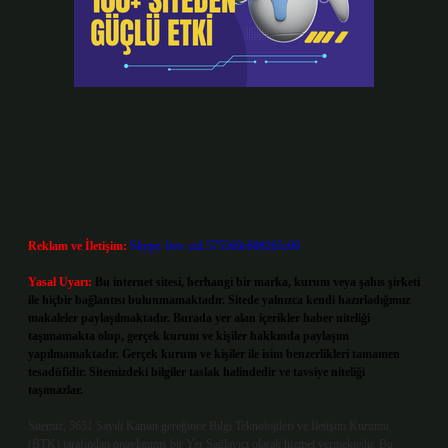
Reklam ve İletişim:
Skype: live:.cid.575569c608265c69
Yasal Uyarı:
Bu internet sitesi, herhangi bir marka, kurum veya şahıs şirketi
ile hiçbir bağlantısı bulunmamaktadır. Sitede yalnızca kendi hazırladığımız
makaleler paylaşılmaktadır. Burada yer alan içerikler haber niteliği
taşımamakta olup, gerçek kurum ve kişiler hakkında paylaşım
yapılmamaktadır. Gerçek kurum ve kişiler ile isim benzerlikleri tamamen
tesadüfidir. Sitemizdeki bilgiler taslak halindedir ve tavsiye niteliği
taşımazlar.
Sitemiz, 5651 Sayılı Kanun gereğince Bilgi Teknolojileri ve İletişim Kurumu
(BTK) tarafından onaylanmış bir Yer Sağlayıcı olarak hizmet vermektedir. Bu