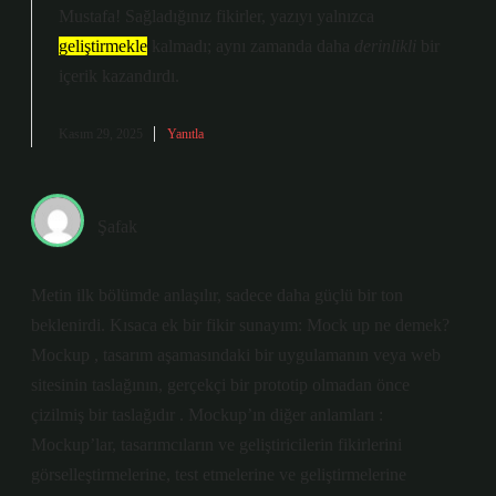
Mustafa! Sağladığınız fikirler, yazıyı yalnızca
geliştirmekle
kalmadı; aynı zamanda daha
derinlikli
bir
içerik kazandırdı.
Kasım 29, 2025
Yanıtla
Şafak
Metin ilk bölümde anlaşılır, sadece daha güçlü bir ton
beklenirdi. Kısaca ek bir fikir sunayım: Mock up ne demek?
Mockup , tasarım aşamasındaki bir uygulamanın veya web
sitesinin taslağının, gerçekçi bir prototip olmadan önce
çizilmiş bir taslağıdır . Mockup’ın diğer anlamları :
Mockup’lar, tasarımcıların ve geliştiricilerin fikirlerini
görselleştirmelerine, test etmelerine ve geliştirmelerine