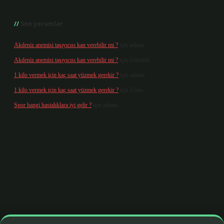
Son yorumlar
Akdeniz anemisi taşıyıcısı kan verebilir mi ?
için
admin
Akdeniz anemisi taşıyıcısı kan verebilir mi ?
için
Göktürk
1 kilo vermek için kaç saat yüzmek gerekir ?
için
admin
1 kilo vermek için kaç saat yüzmek gerekir ?
için
Uzun
Spor hangi hastalıklara iyi gelir ?
için
admin
giriş
betexper yeni giriş