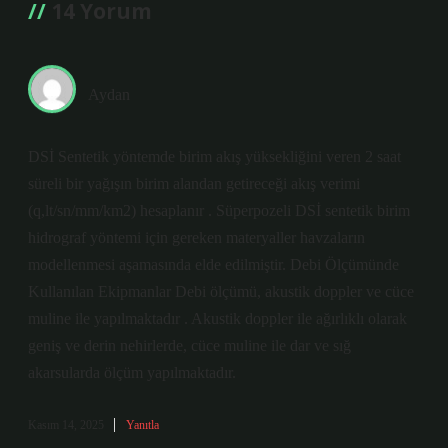
14 Yorum
Aydan
DSİ Sentetik yöntemde birim akış yüksekliğini veren 2 saat
süreli bir yağışın birim alandan getireceği akış verimi
(q,lt/sn/mm/km2) hesaplanır . Süperpozeli DSİ sentetik birim
hidrograf yöntemi için gereken materyaller havzaların
modellenmesi aşamasında elde edilmiştir. Debi Ölçümünde
Kullanılan Ekipmanlar Debi ölçümü, akustik doppler ve cüce
muline ile yapılmaktadır . Akustik doppler ile ağırlıklı olarak
geniş ve derin nehirlerde, cüce muline ile dar ve sığ
akarsularda ölçüm yapılmaktadır.
Kasım 14, 2025
Yanıtla