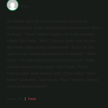
Eren
ilk bölümde güzel bir zemin hazırlanmış, ama çok da
sürükleyici değil. Kendi adıma şu detayı önemsiyorum: Mock
ne demek? “Mock” kelimesi İngilizce’de çeşitli anlamlara
sahiptir: Fiil Olarak: “Mock” kelimesi, birine veya bir şeye
alay etmek, dalga geçmek anlamına gelir . Ayrıca, bir şeyi
aptal veya işe yaramaz göstermek için de kullanılır . Örnek
cümle: “The other kids mocked him for his accent” (Diğer
çocuklar aksanıyla dalga geçti) . Sıfat Olarak: “Mock”
kelimesi, sahte, taklit anlamına gelir . Örnek cümle: “mock
leather” (taklit deri) . İsim Olarak: “Mock” kelimesi, deneme
sınavı anlamında kullanılır .
Şubat 2, 2026
Yanıtla