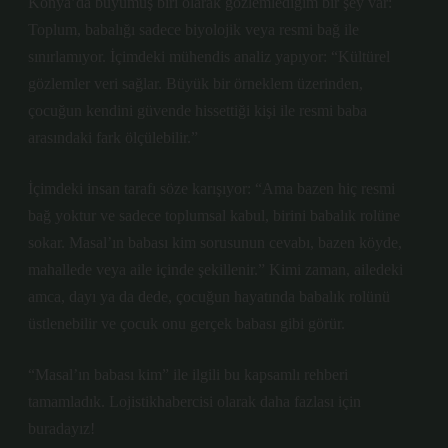
Konya’da büyümüş biri olarak gözlemlediğim bir şey var:
Toplum, babalığı sadece biyolojik veya resmi bağ ile
sınırlamıyor. İçimdeki mühendis analiz yapıyor: “Kültürel
gözlemler veri sağlar. Büyük bir örneklem üzerinden,
çocuğun kendini güvende hissettiği kişi ile resmi baba
arasındaki fark ölçülebilir.”
İçimdeki insan tarafı söze karışıyor: “Ama bazen hiç resmi
bağ yoktur ve sadece toplumsal kabul, birini babalık rolüne
sokar. Masal’ın babası kim sorusunun cevabı, bazen köyde,
mahallede veya aile içinde şekillenir.” Kimi zaman, ailedeki
amca, dayı ya da dede, çocuğun hayatında babalık rolünü
üstlenebilir ve çocuk onu gerçek babası gibi görür.
“Masal’ın babası kim” ile ilgili bu kapsamlı rehberi
tamamladık. Lojistikhabercisi olarak daha fazlası için
buradayız!