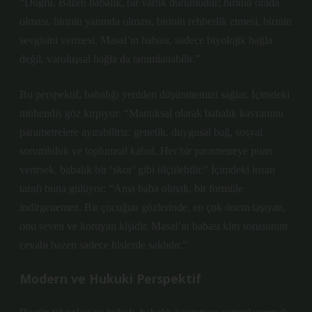
“Doğru. Bazen babalık, bir varlık durumudur; birinin orada
olması, birinin yanında olması, birinin rehberlik etmesi, birinin
sevgisini vermesi. Masal’ın babası, sadece biyolojik bağla
değil, varoluşsal bağla da tanımlanabilir.”
Bu perspektif, babalığı yeniden düşünmemizi sağlar. İçimdeki
mühendis göz kırpıyor: “Mantıksal olarak babalık kavramını
parametrelere ayırabiliriz: genetik, duygusal bağ, sosyal
sorumluluk ve toplumsal kabul. Her bir parametreye puan
verirsek, babalık bir ‘skor’ gibi ölçülebilir.” İçimdeki insan
tarafı buna gülüyor: “Ama baba olmak, bir formüle
indirgenemez. Bir çocuğun gözlerinde, en çok önem taşıyan,
onu seven ve koruyan kişidir. Masal’ın babası kim sorusunun
cevabı bazen sadece hislerde saklıdır.”
Modern ve Hukuki Perspektif