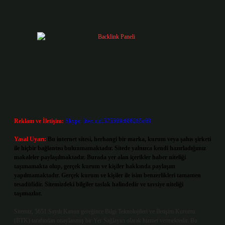
Reklam ve İletişim:
Skype: live:.cid.575569c608265c69
Yasal Uyarı:
Bu internet sitesi, herhangi bir marka, kurum veya şahıs şirketi
ile hiçbir bağlantısı bulunmamaktadır. Sitede yalnızca kendi hazırladığımız
makaleler paylaşılmaktadır. Burada yer alan içerikler haber niteliği
taşımamakta olup, gerçek kurum ve kişiler hakkında paylaşım
yapılmamaktadır. Gerçek kurum ve kişiler ile isim benzerlikleri tamamen
tesadüfidir. Sitemizdeki bilgiler taslak halindedir ve tavsiye niteliği
taşımazlar.
Sitemiz, 5651 Sayılı Kanun gereğince Bilgi Teknolojileri ve İletişim Kurumu
(BTK) tarafından onaylanmış bir Yer Sağlayıcı olarak hizmet vermektedir. Bu