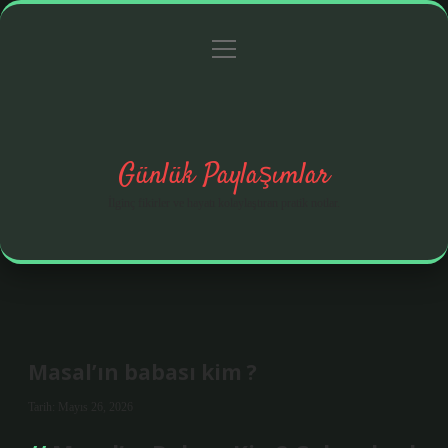
menüyü
Anasayfa
Gizlilik Politikası
Yasal Uyarı
aç
Hakkımızda
Günlük Paylaşımlar
İlginç fikirler ve hayatı kolaylaştıran pratik notlar.
Masal’ın babası kim ?
Tarih: Mayıs 26, 2026