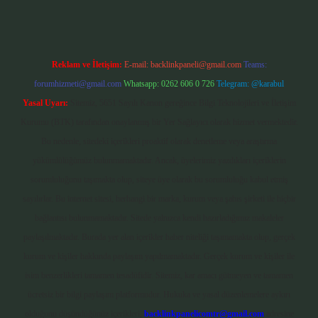
Reklam ve İletişim:
E-mail:
backlinkpaneli@gmail.com
Teams:
forumhizmeti@gmail.com
Whatsapp: 0262 606 0 726
Telegram: @karabul
Yasal Uyarı:
Sitemiz, 5651 Sayılı Kanun gereğince Bilgi Teknolojileri ve İletişim
Kurumu (BTK) tarafından onaylanmış bir Yer Sağlayıcı olarak hizmet vermektedir.
Bu nedenle, sitedeki içerikleri proaktif olarak denetleme veya araştırma
yükümlülüğümüz bulunmamaktadır. Ancak, üyelerimiz yazdıkları içeriklerin
sorumluluğunu taşımakta olup, siteye üye olarak bu sorumluluğu kabul etmiş
sayılırlar. Bu internet sitesi, herhangi bir marka, kurum veya şahıs şirketi ile hiçbir
bağlantısı bulunmamaktadır. Sitede yalnızca kendi hazırladığımız makaleler
paylaşılmaktadır. Burada yer alan içerikler haber niteliği taşımamakta olup, gerçek
kurum ve kişiler hakkında paylaşım yapılmamaktadır. Gerçek kurum ve kişiler ile
isim benzerlikleri tamamen tesadüfidir. Sitemiz, kar amacı gütmeyen ve tamamen
ücretsiz bir bilgi paylaşım platformudur. Hukuka ve yasal düzenlemelere aykırı
olduğunu düşündüğünüz içerikleri,
backlinkpanelicomtr@gmail.com
adresine