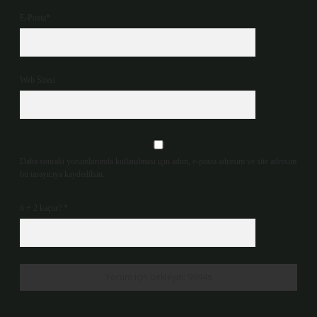
E-Posta*
Web Sitesi
Daha sonraki yorumlarımda kullanılması için adım, e-posta adresim ve site adresim
bu tarayıcıya kaydedilsin.
6 + 2 kaçtır?
*