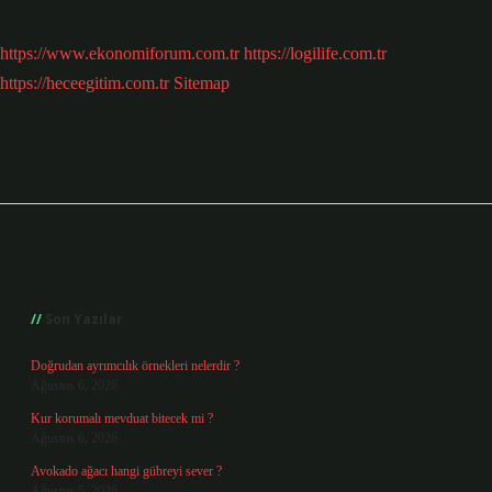
https://www.ekonomiforum.com.tr
https://logilife.com.tr
https://heceegitim.com.tr
Sitemap
Sidebar
Son Yazılar
Doğrudan ayrımcılık örnekleri nelerdir ?
Ağustos 6, 2026
Kur korumalı mevduat bitecek mi ?
Ağustos 6, 2026
Avokado ağacı hangi gübreyi sever ?
Ağustos 5, 2026