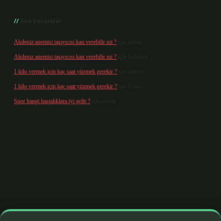
Son yorumlar
Akdeniz anemisi taşıyıcısı kan verebilir mi ?
için
admin
Akdeniz anemisi taşıyıcısı kan verebilir mi ?
için
Göktürk
1 kilo vermek için kaç saat yüzmek gerekir ?
için
admin
1 kilo vermek için kaç saat yüzmek gerekir ?
için
Uzun
Spor hangi hastalıklara iyi gelir ?
için
admin
g/
betbox giriş
betexper yeni giriş