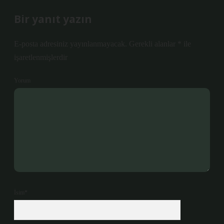
Bir yanıt yazın
E-posta adresiniz yayınlanmayacak.
Gerekli alanlar
*
ile
işaretlenmişlerdir
Yorum
İsim*