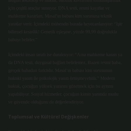
Bugün teknoloji ve hukuk, babalık kavramını somutlaştırmak
için çeşitli araçlar sunuyor. DNA testi, resmi kayıtlar ve
mahkeme kararları, Masal’ın babası kim sorusuna teknik
yanıtlar verir. İçimdeki mühendis burada heyecanlanıyor: “İşte
bilimsel kesinlik! Genetik eşleşme, yüzde 99,99 doğrulukla
babayı belirler.”
İçimdeki insan tarafı ise duraksıyor: “Ama mahkeme kararı ya
da DNA testi, duygusal bağları belirlemez. Bazen resmi baba,
gerçek babadan farklıdır. Masal’ın babası kim sorusunun
hukuki yanıtı ile psikolojik yanıtı örtüşmeyebilir.” Modern
hukuk, çocuğun yüksek yararını gözetmek için bu ayrımı
yapabiliyor. Sosyal hizmetler, çocuğun kimin yanında mutlu
ve güvende olduğunu da değerlendiriyor.
Toplumsal ve Kültürel Değişkenler