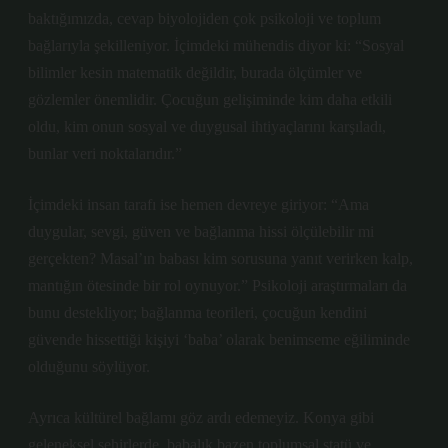
baktığımızda, cevap biyolojiden çok psikoloji ve toplum
bağlarıyla şekilleniyor. İçimdeki mühendis diyor ki: “Sosyal
bilimler kesin matematik değildir, burada ölçümler ve
gözlemler önemlidir. Çocuğun gelişiminde kim daha etkili
oldu, kim onun sosyal ve duygusal ihtiyaçlarını karşıladı,
bunlar veri noktalarıdır.”
İçimdeki insan tarafı ise hemen devreye giriyor: “Ama
duygular, sevgi, güven ve bağlanma hissi ölçülebilir mi
gerçekten? Masal’ın babası kim sorusuna yanıt verirken kalp,
mantığın ötesinde bir rol oynuyor.” Psikoloji araştırmaları da
bunu destekliyor; bağlanma teorileri, çocuğun kendini
güvende hissettiği kişiyi ‘baba’ olarak benimseme eğiliminde
olduğunu söylüyor.
Ayrıca kültürel bağlamı göz ardı edemeyiz. Konya gibi
geleneksel şehirlerde, babalık bazen toplumsal statü ve