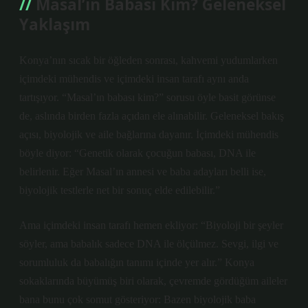
Masal’ın Babası Kim? Geleneksel
Yaklaşım
Konya’nın sıcak bir öğleden sonrası, kahvemi yudumlarken
içimdeki mühendis ve içimdeki insan tarafı aynı anda
tartışıyor. “Masal’ın babası kim?” sorusu öyle basit görünse
de, aslında birden fazla açıdan ele alınabilir. Geleneksel bakış
açısı, biyolojik ve aile bağlarına dayanır. İçimdeki mühendis
böyle diyor: “Genetik olarak çocuğun babası, DNA ile
belirlenir. Eğer Masal’ın annesi ve baba adayları belli ise,
biyolojik testlerle net bir sonuç elde edilebilir.”
Ama içimdeki insan tarafı hemen ekliyor: “Biyoloji bir şeyler
söyler, ama babalık sadece DNA ile ölçülmez. Sevgi, ilgi ve
sorumluluk da babalığın tanımı içinde yer alır.” Konya
sokaklarında büyümüş biri olarak, çevremde gördüğüm aileler
bana bunu çok somut gösteriyor: Bazen biyolojik baba