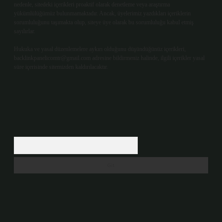
nedenle, sitedeki içerikleri proaktif olarak denetleme veya araştırma
yükümlülüğümüz bulunmamaktadır. Ancak, üyelerimiz yazdıkları içeriklerin
sorumluluğunu taşımakta olup, siteye üye olarak bu sorumluluğu kabul etmiş
sayılırlar.
Hukuka ve yasal düzenlemelere aykırı olduğunu düşündüğünüz içerikleri,
backlinkpanelicomtr@gmail.com
adresine bildirmeniz halinde, ilgili içerikler yasal
süre içerisinde sitemizden kaldırılacaktır.
Arama