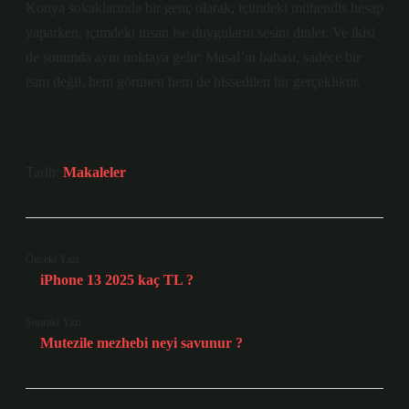
Konya sokaklarında bir genç olarak, içimdeki mühendis hesap
yaparken, içimdeki insan ise duyguların sesini dinler. Ve ikisi
de sonunda aynı noktaya gelir: Masal’ın babası, sadece bir
isim değil, hem görünen hem de hissedilen bir gerçekliktir.
Tarih:
Makaleler
Önceki Yazı
iPhone 13 2025 kaç TL ?
Sonraki Yazı
Mutezile mezhebi neyi savunur ?