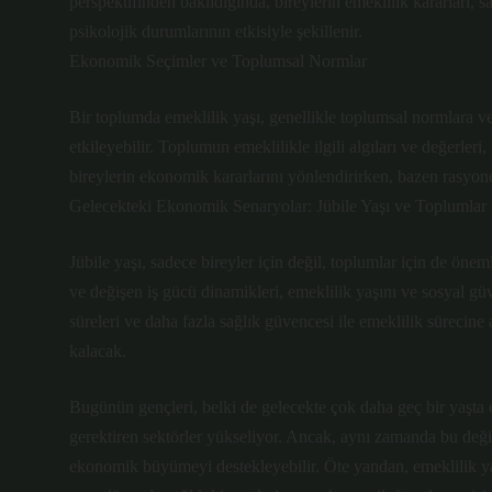
perspektifinden bakıldığında, bireylerin emeklilik kararları,
psikolojik durumlarının etkisiyle şekillenir.
Ekonomik Seçimler ve Toplumsal Normlar
Bir toplumda emeklilik yaşı, genellikle toplumsal normlara v
etkileyebilir. Toplumun emeklilikle ilgili algıları ve değerleri
bireylerin ekonomik kararlarını yönlendirirken, bazen rasyone
Gelecekteki Ekonomik Senaryolar: Jübile Yaşı ve Toplumlar
Jübile yaşı, sadece bireyler için değil, toplumlar için de önem
ve değişen iş gücü dinamikleri, emeklilik yaşını ve sosyal güv
süreleri ve daha fazla sağlık güvencesi ile emeklilik süreci
kalacak.
Bugünün gençleri, belki de gelecekte çok daha geç bir yaşta e
gerektiren sektörler yükseliyor. Ancak, aynı zamanda bu değişe
ekonomik büyümeyi destekleyebilir. Öte yandan, emeklilik yaş