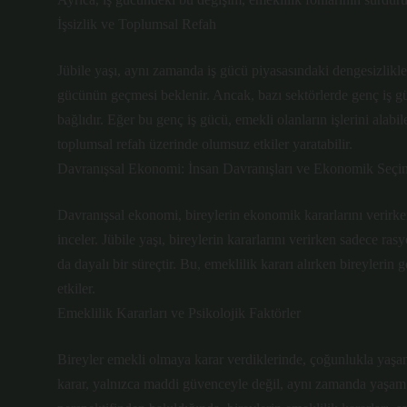
İşsizlik ve Toplumsal Refah
Jübile yaşı, aynı zamanda iş gücü piyasasındaki dengesizlikleri
gücünün geçmesi beklenir. Ancak, bazı sektörlerde genç iş gü
bağlıdır. Eğer bu genç iş gücü, emekli olanların işlerini alabile
toplumsal refah üzerinde olumsuz etkiler yaratabilir.
Davranışsal Ekonomi: İnsan Davranışları ve Ekonomik Seçi
Davranışsal ekonomi, bireylerin ekonomik kararlarını verirken
inceler. Jübile yaşı, bireylerin kararlarını verirken sadece r
da dayalı bir süreçtir. Bu, emeklilik kararı alırken bireylerin 
etkiler.
Emeklilik Kararları ve Psikolojik Faktörler
Bireyler emekli olmaya karar verdiklerinde, çoğunlukla yaşamla
karar, yalnızca maddi güvenceyle değil, aynı zamanda yaşam kal