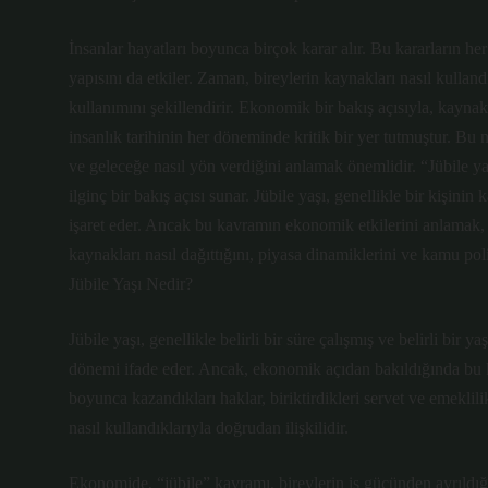
İnsanlar hayatları boyunca birçok karar alır. Bu kararların h
yapısını da etkiler. Zaman, bireylerin kaynakları nasıl kulland
kullanımını şekillendirir. Ekonomik bir bakış açısıyla, kaynak
insanlık tarihinin her döneminde kritik bir yer tutmuştur. Bu 
ve geleceğe nasıl yön verdiğini anlamak önemlidir. “Jübile ya
ilginç bir bakış açısı sunar. Jübile yaşı, genellikle bir kişini
işaret eder. Ancak bu kavramın ekonomik etkilerini anlamak, 
kaynakları nasıl dağıttığını, piyasa dinamiklerini ve kamu pol
Jübile Yaşı Nedir?
Jübile yaşı, genellikle belirli bir süre çalışmış ve belirli bir 
dönemi ifade eder. Ancak, ekonomik açıdan bakıldığında bu ka
boyunca kazandıkları haklar, biriktirdikleri servet ve emeklil
nasıl kullandıklarıyla doğrudan ilişkilidir.
Ekonomide, “jübile” kavramı, bireylerin iş gücünden ayrıldığı