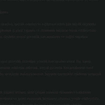
ılımı
nları, işsizlik oranları ve toplumsal refah gibi büyük ölçekteki
toplumun iş gücü yapısını ve ekonomik büyüme hızını etkileyebilir.
ı, devletin sosyal güvenlik harcamalarını ve sağlık sigortası
sosyal güvenlik sistemine yönelik harcamaları artırır. Bu, kamu
ekonomik etkilerini anlamak, sosyal güvenlik harcamalarının nasıl
ve bu süreçlerin makroekonomik büyüme üzerindeki etkilerini tartışmak
k yaşının artması, aktif çalışan nüfusun ekonomiye katkılarını
 maliyetlerini ve genel ekonomik büyümeyi olumsuz yönde etkileyebilir.
ilirliğini ve devletin finansal istikrarını tehdit edebilir.