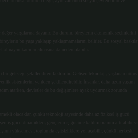
 sadece finansal durumu değil, aynı zamanda sosyal çevrelerinin ve
e değer yargılarına dayanır. Bu durum, bireylerin ekonomik seçimlerini
, bireylerin bu yaşa yaklaşıp yaklaşmamalarını belirler. Bu sosyal baskıla
l olmayan kararlar almasına da neden olabilir.
li bir geleceği şekillendiren faktördür. Gelişen teknoloji, yaşlanan nüfus
enlik sistemlerini yeniden şekillendirebilir. İnsanlar, daha uzun yaşam
ne adım atarken, devletler de bu değişimlere ayak uydurmak zorunda
mekli olacaklar, çünkü teknoloji sayesinde daha az fiziksel iş gücü
n iş gücü dinamikleri, gençlerin iş gücüne katılım oranını artırabilir v
ının yükselmesi, toplumda eşitsizliklere yol açabilir, çünkü herkesin