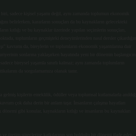
er biri, sadece kişisel yaşamı değil, aynı zamanda toplumun ekonomik
ığını belirlerken, kararların sonuçları da bu kaynakların gelecekteki
ların kıtlığı ve bu kaynaklar üzerinde yapılan seçimlerin sonuçları,
noktada, toplumların geçmişteki deneyimlerinden nasıl dersler çıkardığın
şı” kavramı da, bireylerin ve toplumların ekonomik yaşantılarına dair
n kariyerinin sonlarına yaklaşırken hayatında yeni bir dönemin başlangıcın
sadece bireysel yaşamla sınırlı kalmaz; aynı zamanda toplumların
itikalarını da sorgulamamıza olanak tanır.
yaşa gelmiş kişilerin emeklilik, ödüller veya toplumsal kutlamalarla anıldığ
vram çok daha derin bir anlam taşır. İnsanların çalışma hayatları
ik dönemi gibi konular, kaynakların kıtlığı ve insanların bu kaynakları
 ve üretim süreçlerine katkılarının son bulduğu bir dönemi ifade eder.