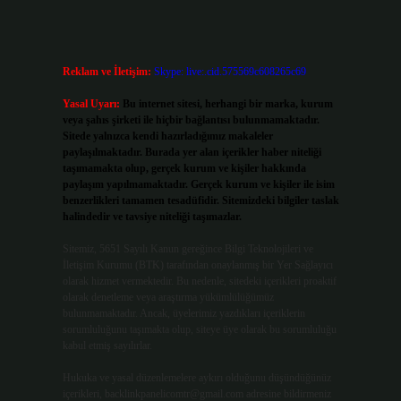
Reklam ve İletişim:
Skype: live:.cid.575569c608265c69
Yasal Uyarı:
Bu internet sitesi, herhangi bir marka, kurum
veya şahıs şirketi ile hiçbir bağlantısı bulunmamaktadır.
Sitede yalnızca kendi hazırladığımız makaleler
paylaşılmaktadır. Burada yer alan içerikler haber niteliği
taşımamakta olup, gerçek kurum ve kişiler hakkında
paylaşım yapılmamaktadır. Gerçek kurum ve kişiler ile isim
benzerlikleri tamamen tesadüfidir. Sitemizdeki bilgiler taslak
halindedir ve tavsiye niteliği taşımazlar.
Sitemiz, 5651 Sayılı Kanun gereğince Bilgi Teknolojileri ve
İletişim Kurumu (BTK) tarafından onaylanmış bir Yer Sağlayıcı
olarak hizmet vermektedir. Bu nedenle, sitedeki içerikleri proaktif
olarak denetleme veya araştırma yükümlülüğümüz
bulunmamaktadır. Ancak, üyelerimiz yazdıkları içeriklerin
sorumluluğunu taşımakta olup, siteye üye olarak bu sorumluluğu
kabul etmiş sayılırlar.
Hukuka ve yasal düzenlemelere aykırı olduğunu düşündüğünüz
içerikleri,
backlinkpanelicomtr@gmail.com
adresine bildirmeniz