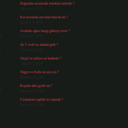
Doğrudan ayrımcılık örnekleri nelerdir ?
Ağustos 6, 2026
Kur korumalı mevduat bitecek mi ?
Ağustos 6, 2026
Avokado ağacı hangi gübreyi sever ?
ı
Ağustos 5, 2026
Ay 5. evde ne anlama gelir ?
Ağustos 4, 2026
ı
Akçay’ın nüfusu ne kadardır ?
Ağustos 3, 2026
Wagyu ve Kobe eti aynı mı ?
Temmuz 29, 2026
Koşuda atlet giyilir mi ?
ı
Temmuz 27, 2026
Uyumayan yaşlılar ne yapmalı ?
Temmuz 26, 2026