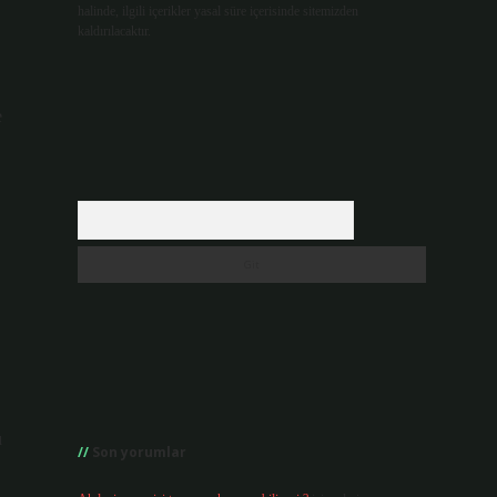
halinde, ilgili içerikler yasal süre içerisinde sitemizden
kaldırılacaktır.
e
Arama
u
Son yorumlar