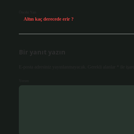
Önceki Yazı
Altın kaç derecede erir ?
Bir yanıt yazın
E-posta adresiniz yayınlanmayacak.
Gerekli alanlar
*
ile işar
Yorum