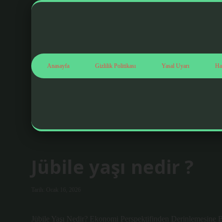
Anasayfa
Gizlilik Politikası
Yasal Uyarı
Ha
Jübile yaşı nedir ?
Tarih: Ocak 16, 2026
Jübile Yaşı Nedir? Ekonomi Perspektifinden Derinlemesine B