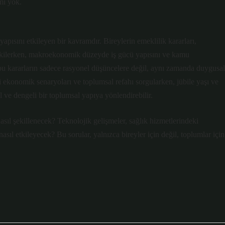
mi yok.
apısını etkileyen bir kavramdır. Bireylerin emeklilik kararları,
etkilerken, makroekonomik düzeyde iş gücü yapısını ve kamu
, bu kararların sadece rasyonel düşüncelere değil, aynı zamanda duygusal
 ekonomik senaryoları ve toplumsal refahı sorgularken, jübile yaşı ve
 ve dengeli bir toplumsal yapıya yönlendirebilir.
nasıl şekillenecek? Teknolojik gelişmeler, sağlık hizmetlerindeki
asıl etkileyecek? Bu sorular, yalnızca bireyler için değil, toplumlar için