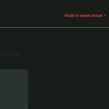
Sonraki Yaz
Malûl ne demek hukuk ?
etlenmişlerdir