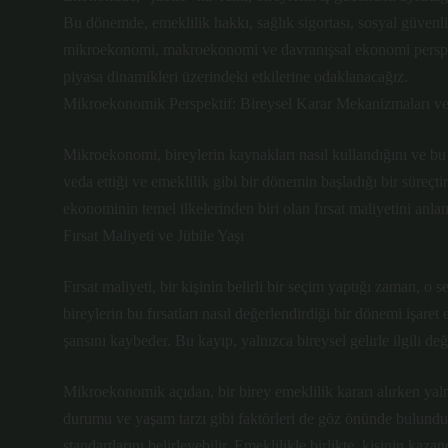
Bu dönemde, emeklilik hakkı, sağlık sigortası, sosyal güvenlik
mikroekonomi, makroekonomi ve davranışsal ekonomi perspekt
piyasa dinamikleri üzerindeki etkilerine odaklanacağız.
Mikroekonomik Perspektif: Bireysel Karar Mekanizmaları ve 
Mikroekonomi, bireylerin kaynakları nasıl kullandığını ve bu s
veda ettiği ve emeklilik gibi bir dönemin başladığı bir süreçt
ekonominin temel ilkelerinden biri olan fırsat maliyetini anla
Fırsat Maliyeti ve Jübile Yaşı
Fırsat maliyeti, bir kişinin belirli bir seçim yaptığı zaman, o se
bireylerin bu fırsatları nasıl değerlendirdiği bir dönemi işare
şansını kaybeder. Bu kayıp, yalnızca bireysel gelirle ilgili değ
Mikroekonomik açıdan, bir birey emeklilik kararı alırken yaln
durumu ve yaşam tarzı gibi faktörleri de göz önünde bulunduru
standartlarını belirleyebilir. Emeklilikle birlikte, kişinin ka