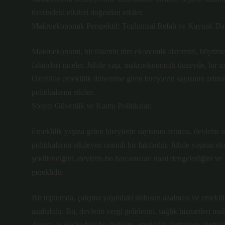
üzerindeki etkileri doğrudan etkiler.
Makroekonomik Perspektif: Toplumsal Refah ve Kaynak Dağ
Makroekonomi, bir ülkenin tüm ekonomik sistemini, büyüme ora
faktörleri inceler. Jübile yaşı, makroekonomik düzeyde, bir 
Özellikle emeklilik dönemine giren bireylerin sayısının artmas
politikalarını etkiler.
Sosyal Güvenlik ve Kamu Politikaları
Emeklilik yaşına gelen bireylerin sayısının artması, devletin 
politikalarını etkileyen önemli bir faktördür. Jübile yaşının 
şekillendiğini, devletin bu harcamaları nasıl dengelediğini 
gereklidir.
Bir toplumda, çalışma yaşındaki nüfusun azalması ve emeklili
azaltabilir. Bu, devletin vergi gelirlerini, sağlık hizmetleri
Ayrıca, iş gücündeki bu değişim, emeklilik fonlarının sürdürüleb