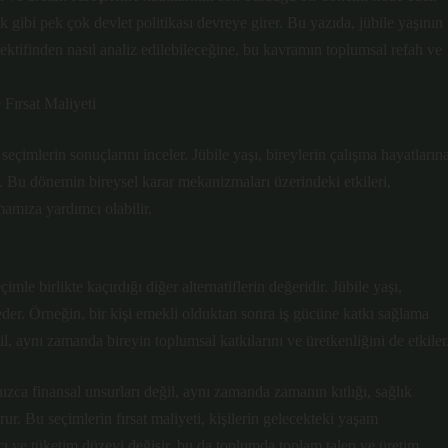
 gibi pek çok devlet politikası devreye girer. Bu yazıda, jübile yaşının
ifinden nasıl analiz edilebileceğine, bu kavramın toplumsal refah ve
Fırsat Maliyeti
eçimlerin sonuçlarını inceler. Jübile yaşı, bireylerin çalışma hayatların
ir. Bu dönemin bireysel karar mekanizmaları üzerindeki etkileri,
mamıza yardımcı olabilir.
çimle birlikte kaçırdığı diğer alternatiflerin değeridir. Jübile yaşı,
t eder. Örneğin, bir kişi emekli olduktan sonra iş gücüne katkı sağlama
il, aynı zamanda bireyin toplumsal katkılarını ve üretkenliğini de etkiler
ızca finansal unsurları değil, aynı zamanda zamanın kıtlığı, sağlık
r. Bu seçimlerin fırsat maliyeti, kişilerin gelecekteki yaşam
zancı ve tüketim düzeyi değişir, bu da toplumda toplam talep ve üretim