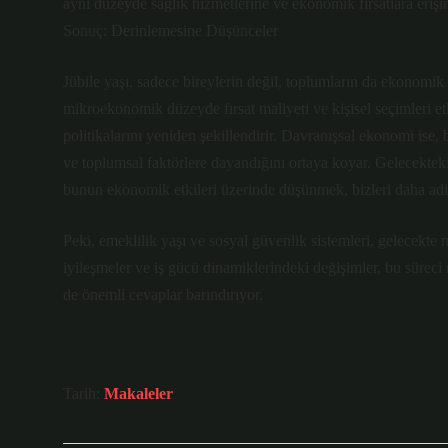
aynı düzeyde sağlık hizmetlerine ve ekonomik fırsatlara erişi
Sonuç: Derinlemesine Düşünceler
Jübile yaşı, sadece bireylerin değil, toplumların da ekonomik y
mikroekonomik düzeyde fırsat maliyeti ve kişisel seçimleri 
politikalarını yeniden şekillendirir. Davranışsal ekonomi ise
ve toplumsal faktörlere dayandığını ortaya koyar. Gelecekteki
bunun ekonomik etkileri üzerinde düşünmek, bizleri daha adil
Peki, emeklilik yaşı ve sosyal güvenlik sistemleri, gelecekte 
iyileşmeler ve iş gücü dinamiklerindeki değişimler, bu süreci n
de önemli cevaplar barındırıyor.
Tarih:
Makaleler