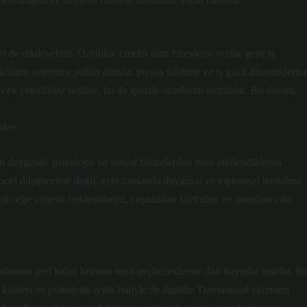
 de etkileyebilir. Özellikle emekli olan bireylerin yerine genç iş
cünün yeterince yetkin olması, piyasa talebine ve iş gücü dinamiklerin
cek yeterlilikte değilse, bu da işsizlik oranlarını artırabilir. Bu durum,
mler
 duygusal, psikolojik ve sosyal faktörlerden nasıl etkilendiklerini
asyonel düşüncelere değil, aynı zamanda duygusal ve toplumsal baskılara
geleceğe yönelik beklentilerini, yaşadıkları korkuları ve umutlarını da
rının geri kalan kısmını nasıl geçireceklerine dair kaygılar taşırlar. B
itesi ve psikolojik iyilik haliyle de ilgilidir. Davranışsal ekonomi