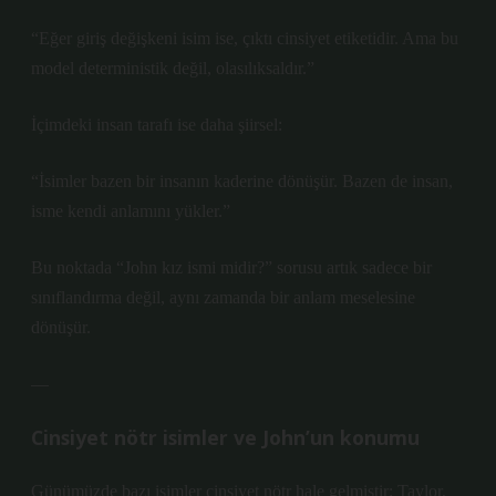
“Eğer giriş değişkeni isim ise, çıktı cinsiyet etiketidir. Ama bu
model deterministik değil, olasılıksaldır.”
İçimdeki insan tarafı ise daha şiirsel:
“İsimler bazen bir insanın kaderine dönüşür. Bazen de insan,
isme kendi anlamını yükler.”
Bu noktada “John kız ismi midir?” sorusu artık sadece bir
sınıflandırma değil, aynı zamanda bir anlam meselesine
dönüşür.
—
Cinsiyet nötr isimler ve John’un konumu
Günümüzde bazı isimler cinsiyet nötr hale gelmiştir: Taylor,