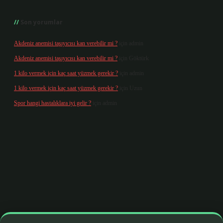
Son yorumlar
Akdeniz anemisi taşıyıcısı kan verebilir mi ?
için
admin
Akdeniz anemisi taşıyıcısı kan verebilir mi ?
için
Göktürk
1 kilo vermek için kaç saat yüzmek gerekir ?
için
admin
1 kilo vermek için kaç saat yüzmek gerekir ?
için
Uzun
Spor hangi hastalıklara iyi gelir ?
için
admin
box giriş
betexper yeni giriş