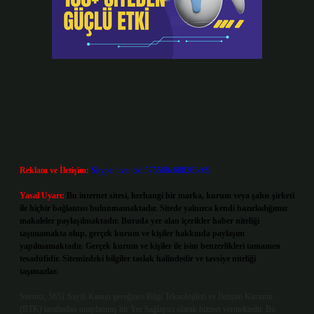
Reklam ve İletişim:
Skype: live:.cid.575569c608265c69
Yasal Uyarı:
Bu internet sitesi, herhangi bir marka, kurum veya şahıs şirketi
ile hiçbir bağlantısı bulunmamaktadır. Sitede yalnızca kendi hazırladığımız
makaleler paylaşılmaktadır. Burada yer alan içerikler haber niteliği
taşımamakta olup, gerçek kurum ve kişiler hakkında paylaşım
yapılmamaktadır. Gerçek kurum ve kişiler ile isim benzerlikleri tamamen
tesadüfidir. Sitemizdeki bilgiler taslak halindedir ve tavsiye niteliği
taşımazlar.
Sitemiz, 5651 Sayılı Kanun gereğince Bilgi Teknolojileri ve İletişim Kurumu
(BTK) tarafından onaylanmış bir Yer Sağlayıcı olarak hizmet vermektedir. Bu