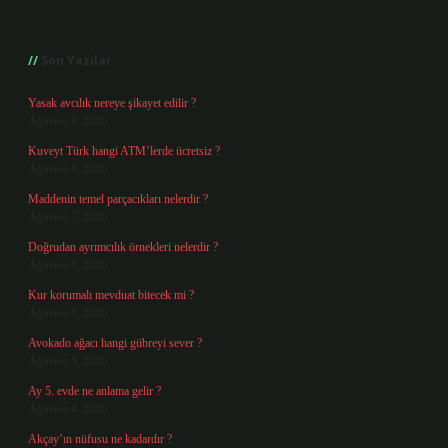
Sidebar
Son Yazılar
Yasak avcılık nereye şikayet edilir ?
Ağustos 9, 2026
Kuveyt Türk hangi ATM’lerde ücretsiz ?
Ağustos 8, 2026
Maddenin temel parçacıkları nelerdir ?
Ağustos 7, 2026
Doğrudan ayrımcılık örnekleri nelerdir ?
Ağustos 6, 2026
Kur korumalı mevduat bitecek mi ?
Ağustos 6, 2026
Avokado ağacı hangi gübreyi sever ?
Ağustos 5, 2026
Ay 5. evde ne anlama gelir ?
Ağustos 4, 2026
Akçay’ın nüfusu ne kadardır ?