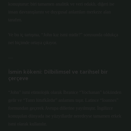
konuşturur: biri tamamen analitik ve veri odaklı, diğeri ise
insan davranışlarını ve duygusal anlamları merkeze alan
tarafım.
Ve bu iç tartışma, “John kız ismi midir?” sorusunda oldukça
net biçimde ortaya çıkıyor.
—
İsmin kökeni: Dilbilimsel ve tarihsel bir
çerçeve
“John” ismi etimolojik olarak İbranice “Yochanan” kökünden
gelir ve “Tanrı lütufkârdır” anlamını taşır. Latince “Ioannes”
formundan geçerek Avrupa dillerine yayılmıştır. İngilizce
konuşulan dünyada ise yüzyıllardır neredeyse tamamen erkek
ismi olarak kullanılır.