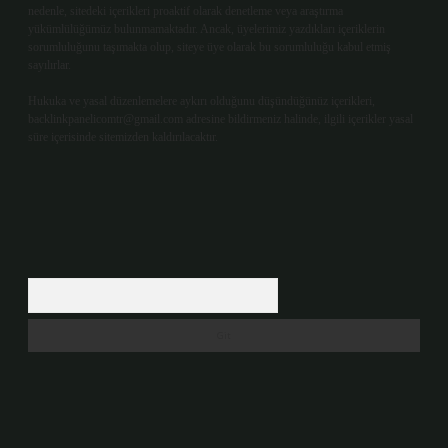
nedenle, sitedeki içerikleri proaktif olarak denetleme veya araştırma
yükümlülüğümüz bulunmamaktadır. Ancak, üyelerimiz yazdıkları içeriklerin
sorumluluğunu taşımakta olup, siteye üye olarak bu sorumluluğu kabul etmiş
sayılırlar.
Hukuka ve yasal düzenlemelere aykırı olduğunu düşündüğünüz içerikleri,
backlinkpanelicomtr@gmail.com
adresine bildirmeniz halinde, ilgili içerikler yasal
süre içerisinde sitemizden kaldırılacaktır.
Arama