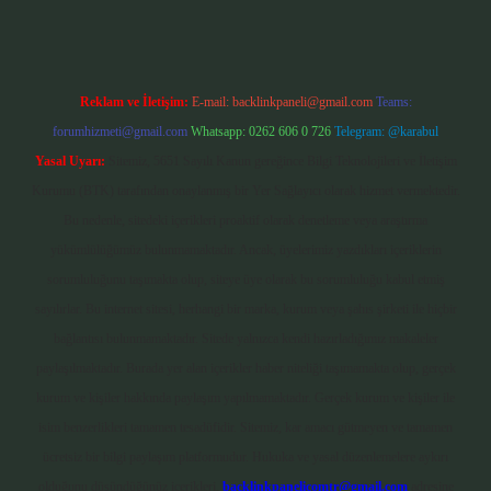
Reklam ve İletişim:
E-mail:
backlinkpaneli@gmail.com
Teams:
forumhizmeti@gmail.com
Whatsapp: 0262 606 0 726
Telegram: @karabul
Yasal Uyarı:
Sitemiz, 5651 Sayılı Kanun gereğince Bilgi Teknolojileri ve İletişim
Kurumu (BTK) tarafından onaylanmış bir Yer Sağlayıcı olarak hizmet vermektedir.
Bu nedenle, sitedeki içerikleri proaktif olarak denetleme veya araştırma
yükümlülüğümüz bulunmamaktadır. Ancak, üyelerimiz yazdıkları içeriklerin
sorumluluğunu taşımakta olup, siteye üye olarak bu sorumluluğu kabul etmiş
sayılırlar. Bu internet sitesi, herhangi bir marka, kurum veya şahıs şirketi ile hiçbir
bağlantısı bulunmamaktadır. Sitede yalnızca kendi hazırladığımız makaleler
paylaşılmaktadır. Burada yer alan içerikler haber niteliği taşımamakta olup, gerçek
kurum ve kişiler hakkında paylaşım yapılmamaktadır. Gerçek kurum ve kişiler ile
isim benzerlikleri tamamen tesadüfidir. Sitemiz, kar amacı gütmeyen ve tamamen
ücretsiz bir bilgi paylaşım platformudur. Hukuka ve yasal düzenlemelere aykırı
olduğunu düşündüğünüz içerikleri,
backlinkpanelicomtr@gmail.com
adresine