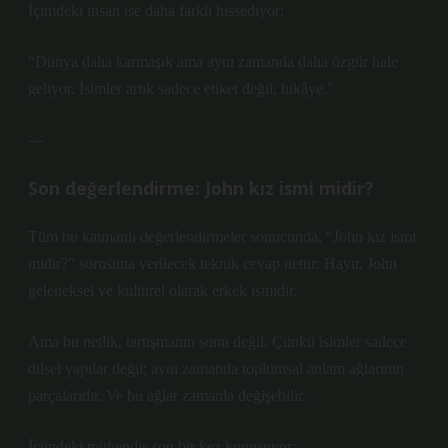
İçimdeki insan ise daha farklı hissediyor:
“Dünya daha karmaşık ama aynı zamanda daha özgür hale
geliyor. İsimler artık sadece etiket değil, hikâye.”
—
Son değerlendirme: John kız ismi midir?
Tüm bu katmanlı değerlendirmeler sonucunda, “John kız ismi
midir?” sorusuna verilecek teknik cevap nettir: Hayır, John
geleneksel ve kültürel olarak erkek ismidir.
Ama bu netlik, tartışmanın sonu değil. Çünkü isimler sadece
dilsel yapılar değil; aynı zamanda toplumsal anlam ağlarının
parçalarıdır. Ve bu ağlar zamanla değişebilir.
İçimdeki mühendis son bir kez konuşuyor: