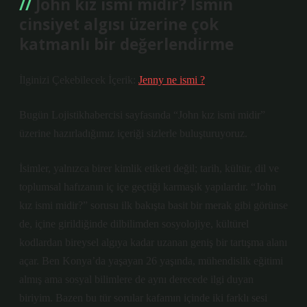
John kız ismi midir? İsmin
cinsiyet algısı üzerine çok
katmanlı bir değerlendirme
İlginizi Çekebilecek İçerik:
Jenny ne ismi ?
Bugün Lojistikhabercisi sayfasında “John kız ismi midir”
üzerine hazırladığımız içeriği sizlerle buluşturuyoruz.
İsimler, yalnızca birer kimlik etiketi değil; tarih, kültür, dil ve
toplumsal hafızanın iç içe geçtiği karmaşık yapılardır. “John
kız ismi midir?” sorusu ilk bakışta basit bir merak gibi görünse
de, içine girildiğinde dilbilimden sosyolojiye, kültürel
kodlardan bireysel algıya kadar uzanan geniş bir tartışma alanı
açar. Ben Konya’da yaşayan 26 yaşında, mühendislik eğitimi
almış ama sosyal bilimlere de aynı derecede ilgi duyan
biriyim. Bazen bu tür sorular kafamın içinde iki farklı sesi