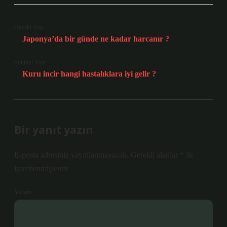
Önceki Yazı
Japonya’da bir günde ne kadar harcanır ?
Sonraki Yazı
Kuru incir hangi hastalıklara iyi gelir ?
Bir yanıt yazın
E-posta adresiniz yayınlanmayacak.
Gerekli alanlar
*
ile
işaretlenmişlerdir
Yorum