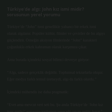
Türkiye’de algı: John kız ismi midir?
sorusunun yerel yorumu
Türkiye’de “John” ismi genellikle yabancı bir erkek ismi
olarak algılanır. Popüler kültür, filmler ve çeviriler de bu algıyı
güçlendirir. Örneğin aksiyon filmlerinde “John” karakteri
çoğunlukla erkek kahraman olarak karşımıza çıkar.
Ama burada içimdeki sosyal bilimci devreye giriyor:
“Algı, sadece gerçeklik değildir. Toplumsal tekrarlarla oluşur.
Eğer medya farklı temsil üretseydi, algı da farklı olurdu.”
İçimdeki mühendis ise daha pragmatik:
“Evet ama mevcut veri seti bu. Şu anda Türkiye’de ‘John kız
ismi midir?’ sorusuna toplumun vereceği cevap nettir: hayır.”