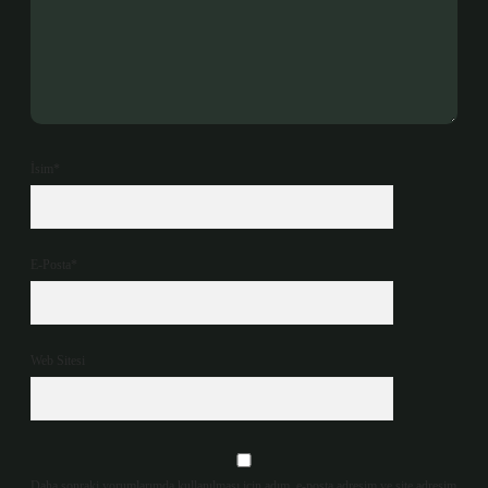
İsim*
E-Posta*
Web Sitesi
Daha sonraki yorumlarımda kullanılması için adım, e-posta adresim ve site adresim