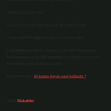
“Model şu an için sabit.”
İçimdeki insan ise daha yumuşak bir tonda ekliyor:
“Ama modelleri değiştiren şey hep insanlar oldu.”
Lojistikhabercisi olarak “John kız ismi midir” konusunda
hazırladığımız bu içeriğin beğeninizi kazandığını umuyoruz.
Bir sonraki yazıda buluşmak üzere!
Benzer Bir Yazı:
Jel kumaş boyası nasıl kullanılır ?
Tarih:
Makaleler