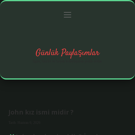
menüyü
Anasayfa
Gizlilik Politikası
Yasal Uyarı
aç
Hakkımızda
Günlük Paylaşımlar
İlginç fikirler ve hayatı kolaylaştıran pratik notlar.
John kız ismi midir ?
Tarih: Haziran 6, 2026