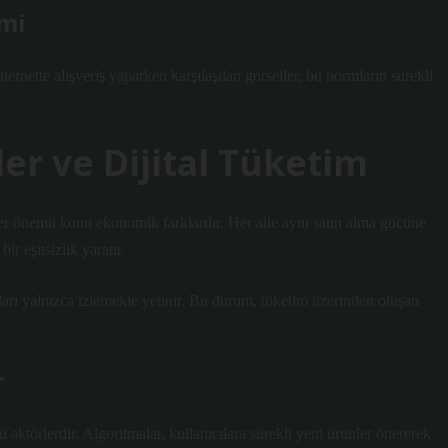
imi
ternette alışveriş yaparken karşılaşılan görseller, bu normların sürekli
ler ve Dijital Tüketim
ğer önemli konu ekonomik farklardır. Her aile aynı satın alma gücüne
 bir
eşitsizlik
yaratır.
ıları yalnızca izlemekle yetinir. Bu durum, tüketim üzerinden oluşan
r
ü aktörlerdir. Algoritmalar, kullanıcılara sürekli yeni ürünler önererek