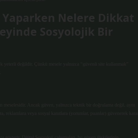
ş Yaparken Nelere Dikkat
zeyinde Sosyolojik Bir
ek yeterli değildir. Çünkü mesele yalnızca “güvenli site kullanmak”
.
en meselesidir. Ancak güven, yalnızca teknik bir doğrulama değil, aynı
ra, reklamlara veya sosyal kanıtlara (yorumlar, puanlar) güvenerek kara
österir. Dijital Sosyoloji çalışmaları, bu güven ilişkilerinin