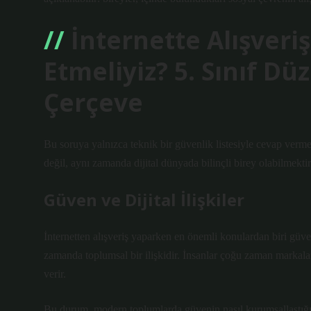
İnternette Alışveri
Etmeliyiz? 5. Sınıf Dü
Çerçeve
Bu soruya yalnızca teknik bir güvenlik listesiyle cevap verm
değil, aynı zamanda dijital dünyada bilinçli birey olabilmektir
Güven ve Dijital İlişkiler
İnternetten alışveriş yaparken en önemli konulardan biri güv
zamanda toplumsal bir ilişkidir. İnsanlar çoğu zaman markala
verir.
Bu durum, modern toplumlarda güvenin nasıl kurumsallaştığını g