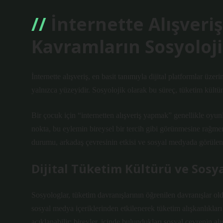
İnternette Alışveri
Kavramların Sosyoloj
İnternette alışveriş, en basit tanımıyla dijital platformlar üz
yalnızca yüzeyidir. Sosyolojik olarak bu süreç, tüketim kültürü
Bir çocuk için “internetten alışveriş yapmak” genellikle oyunl
nokta, bu eylemin bireysel bir tercih gibi görünmesine rağmen
durumu, arkadaş çevresinin etkisi ve sosyal medyada görülen i
Dijital Tüketim Kültürü ve Sos
Sosyologlar, tüketim davranışlarının öğrenilen davranışlar 
sosyal medya içeriklerinden etkilenerek tüketim alışkanlıklar
açıklanabilir: bireyler, içinde bulundukları sosyal çevrenin alışk