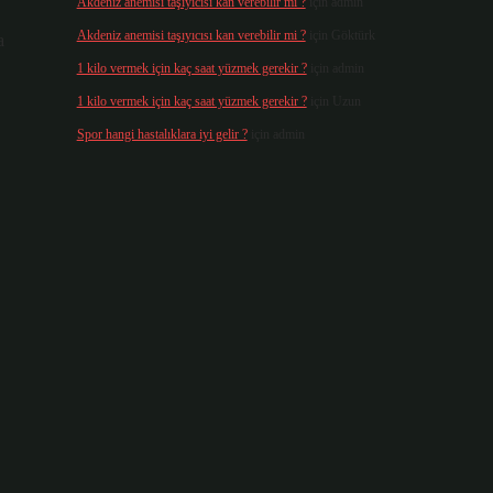
Akdeniz anemisi taşıyıcısı kan verebilir mi ?
için
admin
Akdeniz anemisi taşıyıcısı kan verebilir mi ?
için
Göktürk
a
1 kilo vermek için kaç saat yüzmek gerekir ?
için
admin
1 kilo vermek için kaç saat yüzmek gerekir ?
için
Uzun
Spor hangi hastalıklara iyi gelir ?
için
admin