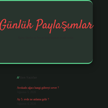
Günlük Paylaşımlar
İlginç fikirler ve hayatı kolaylaştıran pratik notlar.
Sidebar
https://elexbetgiris.o
Son Yazılar
Avokado ağacı hangi gübreyi sever ?
Ağustos 5, 2026
Ay 5. evde ne anlama gelir ?
Ağustos 4, 2026