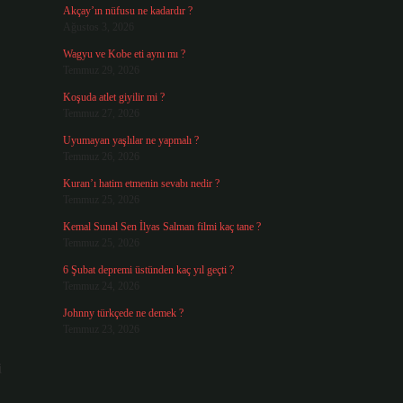
Akçay’ın nüfusu ne kadardır ?
Ağustos 3, 2026
Wagyu ve Kobe eti aynı mı ?
Temmuz 29, 2026
Koşuda atlet giyilir mi ?
Temmuz 27, 2026
Uyumayan yaşlılar ne yapmalı ?
Temmuz 26, 2026
Kuran’ı hatim etmenin sevabı nedir ?
Temmuz 25, 2026
Kemal Sunal Sen İlyas Salman filmi kaç tane ?
Temmuz 25, 2026
6 Şubat depremi üstünden kaç yıl geçti ?
Temmuz 24, 2026
Johnny türkçede ne demek ?
Temmuz 23, 2026
i