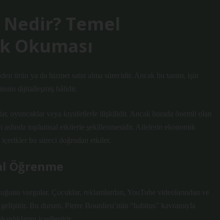
ş Nedir? Temel
ik Okuması
erinden ürün ya da hizmet satın alma sürecidir. Ancak bu tanım, işin
nün dijitalleşmiş hâlidir.
ar, oyuncaklar veya kıyafetlerle ilişkilidir. Ancak burada önemli olan
 aslında toplumsal etkilerle şekillenmesidir. Ailelerin ekonomik
çerikler bu süreci doğrudan etkiler.
yal Öğrenme
olduğunu vurgular. Çocuklar, reklamlardan, YouTube videolarından ve
ı geliştirir. Bu durum, Pierre Bourdieu’nün “habitus” kavramıyla
anlıklarını içselleştirir.