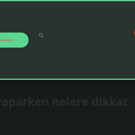
kkımızda
 yaparken nelere dikkat