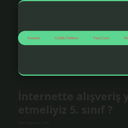
Anasayfa
Gizlilik Politikası
Yasal Uyarı
Ha
İnternette alışveriş
etmeliyiz 5. sınıf ?
Tarih: Temmuz 2, 2026