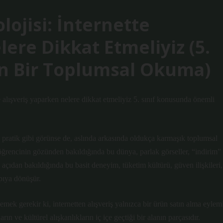
olojisi: İnternette
lere Dikkat Etmeliyiz (5.
en Bir Toplumsal Okuma)
te alışveriş yaparken nelere dikkat etmeliyiz 5. sınıf konusunda önemli
 pratik gibi görünse de, aslında arkasında oldukça karmaşık toplumsal
ir öğrencinin gözünden bakıldığında bu dünya, parlak görseller, “indirim”
ik açıdan bakıldığında bu basit deneyim, tüketim kültürü, güven ilişkileri,
apıya dönüşür.
emek gerekir ki, internetten alışveriş yalnızca bir ürün satın alma eylem
 ve kültürel alışkanlıkların iç içe geçtiği bir alanın parçasıdır.