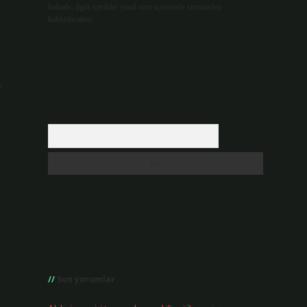
halinde, ilgili içerikler yasal süre içerisinde sitemizden
kaldırılacaktır.
e
Arama
Son yorumlar