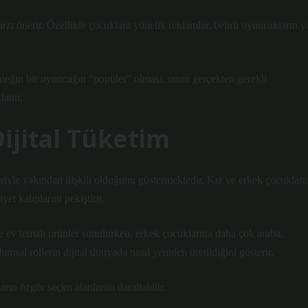
zı önerir. Özellikle çocuklara yönelik reklamlar, belirli oyuncakların y
 Örneğin bir oyuncağın “popüler” olması, onun gerçekten gerekli
lanır.
Dijital Tüketim
lleriyle yakından ilişkili olduğunu göstermektedir. Kız ve erkek çocuklara
yet kalıplarını pekiştirir.
e ev temalı ürünler sunulurken, erkek çocuklarına daha çok araba,
msal rollerin dijital dünyada nasıl yeniden üretildiğini gösterir.
rın özgür seçim alanlarını daraltabilir.