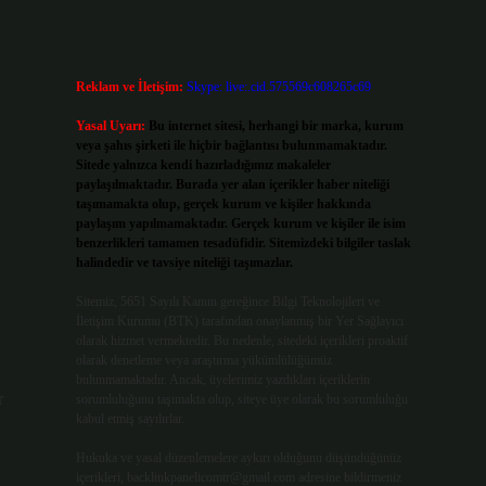
Reklam ve İletişim:
Skype: live:.cid.575569c608265c69
Yasal Uyarı:
Bu internet sitesi, herhangi bir marka, kurum
veya şahıs şirketi ile hiçbir bağlantısı bulunmamaktadır.
Sitede yalnızca kendi hazırladığımız makaleler
paylaşılmaktadır. Burada yer alan içerikler haber niteliği
taşımamakta olup, gerçek kurum ve kişiler hakkında
paylaşım yapılmamaktadır. Gerçek kurum ve kişiler ile isim
benzerlikleri tamamen tesadüfidir. Sitemizdeki bilgiler taslak
halindedir ve tavsiye niteliği taşımazlar.
Sitemiz, 5651 Sayılı Kanun gereğince Bilgi Teknolojileri ve
İletişim Kurumu (BTK) tarafından onaylanmış bir Yer Sağlayıcı
olarak hizmet vermektedir. Bu nedenle, sitedeki içerikleri proaktif
olarak denetleme veya araştırma yükümlülüğümüz
bulunmamaktadır. Ancak, üyelerimiz yazdıkları içeriklerin
r
sorumluluğunu taşımakta olup, siteye üye olarak bu sorumluluğu
kabul etmiş sayılırlar.
Hukuka ve yasal düzenlemelere aykırı olduğunu düşündüğünüz
içerikleri,
backlinkpanelicomtr@gmail.com
adresine bildirmeniz